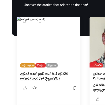
Uncover the stories that related to the post!
දේශපාලන
විදේශ
ශ්‍රී ලංකා
විදේශ
අවුන් සාන් සුකී ගේ සිර දඬුවම
ඉරාන ජ
තවත් වසර 7න් දිගුවෙයි !
වී මසක
උප ජනා
1
අතුරුදන