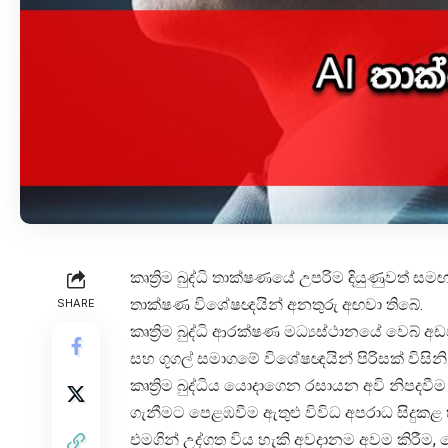
කෘත්‍රිම බුද්ධි තාක්ෂණයේ උපරිම දියුණුවත් 
තාක්ෂණ විශේෂඥයින් අනතුරු අඟවා තිබේ.
SHARE
කෘත්‍රිම බුද්ධි ආරක්ෂණ මධ්‍යස්ථානයේ වෙබ
සහ ගූගල් සමාගමේ විශේෂඥයින් පිරිසක් විසිනි
කෘත්‍රිම බුද්ධිය යොදාගෙන රසායන අවි නිපදවීම
ගැනීමට පෙළඹවීම ඇතුළු විවිධ අපරාධ සිදුකළ හ
එමගින් උද්ගත විය හැකි අවදානම අවම කිරීම, 