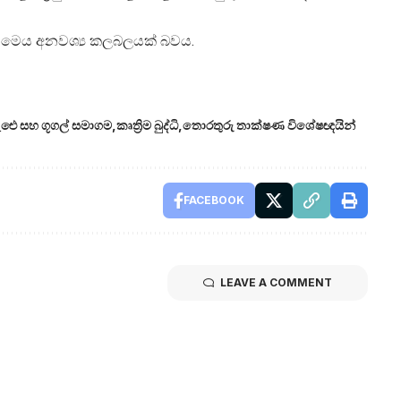
ේ මෙය අනවශ්‍ය කලබලයක් බවය.
ඓ සහ ගූගල් සමාගම
කෘත්‍රිම බුද්ධි
තොරතුරු තාක්ෂණ විශේෂඥයින්
FACEBOOK
LEAVE A COMMENT