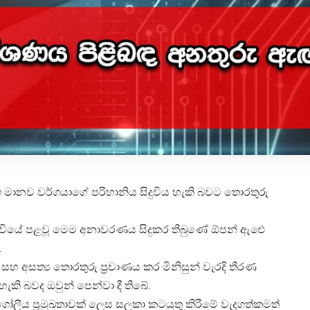
සමඟ මානව වර්ගයාගේ පරිහානිය සිදුවිය හැකි බවට තොරතුරු
් අඩවියේ පළවූ මෙම අනාවරණය සිදුකර තිබුණේ ඕපන් ඇඓ
.
 සහ අසත්‍ය තොරතුරු ප්‍රචාණය කර මිනිසුන් වැරදි තීරණ
ැකි බවද ඔවුන් පෙන්වා දී තිබේ.
ගෝලීය ප්‍රමුඛතාවක් ලෙස සලකා කටයුතු කිරීමේ වැදගත්කමත්