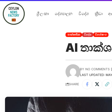
ශ්‍රී ලංකා
දේශපාලන
විදේශ
ක්‍රීඩා
ආ
තාක්ෂණික
විදේශ
විශේෂාංග
AI තාක්ශ
BY
NO COMMENTS
LAST UPDATED: MAY 
SHARE