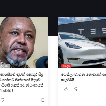
ශ්‍රී ලංකා
විදේශ
නපතිගේ ගුවන් අනතුර සිදු
ටෙස්ලා වාහන තොගයක් ආ
් යන්නට මත්තෙන් මලාවි
කැදවයි!
ධිපති රැගත් ගුවන් යානයත්
් වෙයි !