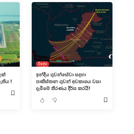
විදේශ
ළක්
ඉන්දීය ගුවන්සේවා සදහා
තිය !
පාකිස්තාන ගුවන් අවකාශය වසා
දැමීමේ තීරණය දීර්ඝ කරයි!