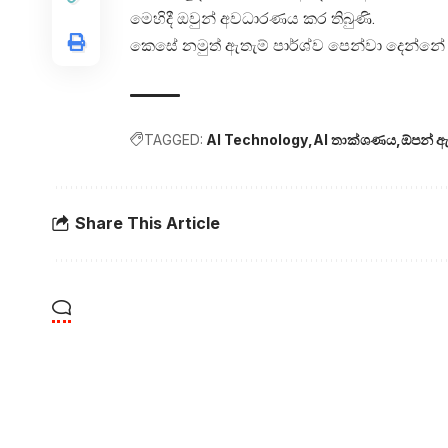
මෙහිදී ඔවුන් අවධාරණය කර තිබුණි.
කෙසේ නමුත් ඇතැම් පාර්ශ්ව පෙන්වා දෙන්න
TAGGED:
AI Technology
AI තාක්ශණය
ඕපන් ඇ
Share This Article