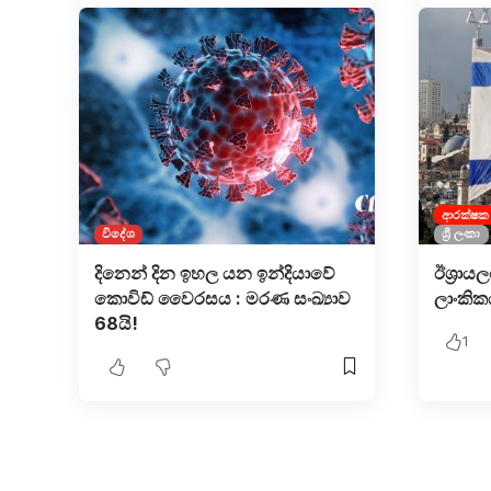
ආරක්ෂක
විදේශ
ශ්‍රී ලංකා
දිනෙන් දින ඉහල යන ඉන්දියාවේ
ඊශ්‍රාය
කොවිඩ් වෛරසය : මරණ සංඛ්‍යාව
ලාංකිකය
68යි!
1