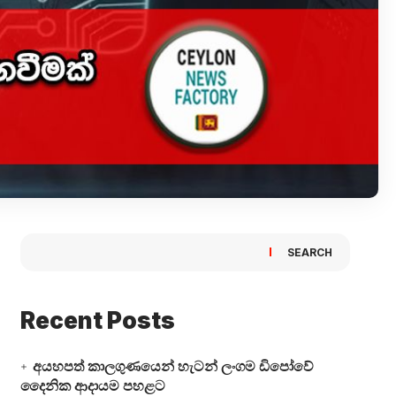
SEARCH
Recent Posts
අයහපත් කාලගුණයෙන් හැටන් ලංගම ඩිපෝවේ
දෛනික ආදායම පහළට