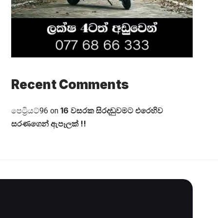
Recent Comments
16 වසරක සිරදඬුවමට එරෙහිව
පෙට්‍රියට්96
on
සරණගෙන් ඇපෑලක් !!