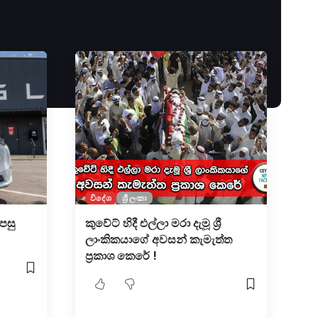
විදේශ
ශ්‍රී ලංකා
පසු
කුවේට් හිදී එල්ලා මරා දැමූ ශ්‍රී
ලාංකිකයාගේ අවසන් කැමැත්ත
ප්‍රකාශ කෙරේ !