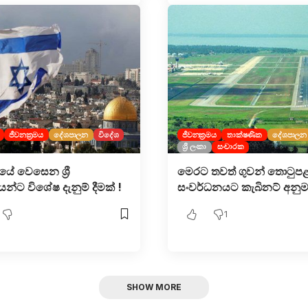
ජීවනක්‍රමය
දේශපාලන
විදේශ
ජීවනක්‍රමය
තාක්ෂණික
දේශපාලන
ශ්‍රී ලංකා
සංචාරක
ලයේ වෙසෙන ශ්‍රී
මෙරට තවත් ගුවන් තොටුප
න්ට විශේෂ දැනුම් දීමක් !
සංවර්ධනයට කැබිනට් අනුමැ
1
SHOW MORE