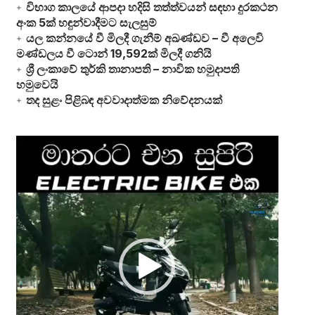
විභාග කාලයේ ආපදා හදිසි තත්ත්වයන් සඳහා දුරකථන
අංක 5ක් හඳුන්වාදීමට සැලසුම්
යල කන්නයේ වී මිලදී ගැනීම් අඛණ්ඩව – වී අලෙවි
මණ්ඩලය වී ටොන් 19,592ක් මිලදී ගනියි
ශ්‍රී ලංකාවේ තුර්කි තානාපති – නාවික හමුදාපති
හමුවෙයි
තද සුළං පිළිබඳ අවවාදාත්මක නිවේදනයක්
Video
Player