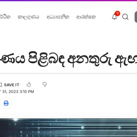
9
ර්ථික
කාලගුණය
අධ්‍යාපනික
ආරක්ෂක
ණය පිළිබඳ අනතුරු ඇඟ
31, 2023 3:10 PM