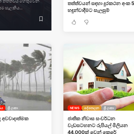
ික තත්ත්වය හේතුවෙන්
තත්ත්වයන් සඳහා දුරකථන අංක 5
ායම සැලකිය…
හඳුන්වාදීමට සැලසුම්
ණය
ශ්‍රී ලංකා
NEWS
දේශපාලන
ශ්‍රී ලංකා
බඳ අවවාදාත්මක
ජාතික නිවාස සංවර්ධන
වැඩසටහනට රුපියල් මිලියන
44,000ක් වෙන් කෙරේ