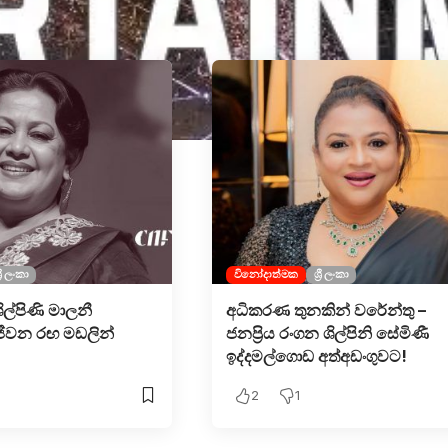
්‍රී ලංකා
විනෝදාත්මක
ශ්‍රී ලංකා
ශිල්පිණි මාලනී
අධිකරණ තුනකින් වරේන්තු –
ීවන රඟ මඩලින්
ජනප්‍රිය රංගන ශිල්පිනි සේමිණී
ඉද්දමල්ගොඩ අත්අඩංගුවට!
2
1