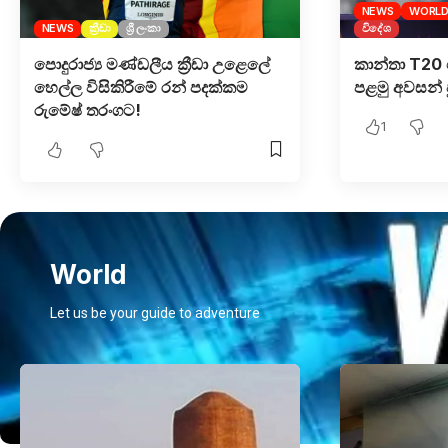
NEWS
WORLD
NEWS
ක්‍රීඩා
ශ්‍රී ලංකා
විදේශ
පොදුරාජ්‍ය මණ්ඩලීය ක්‍රීඩා උළෙලේ
කාන්තා T2
හෙල්ල විසිකිරීමේ රන් පදක්කම
පළමු අවසන් 
රුමේෂ් තරංගට!
1
World
Let us be your guide to adventure