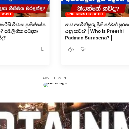
PODCAST
FINGERPRINT PODCAST
සමරිසි විවාහ ප්‍රතික්ෂේප
නව අගවිනිසුරු ප්‍රීති පද්මන් සූ
? සමලිංගික සබඳතා
ය​නු කව්ද? | Who is Preethi
්ද?
Padman Surasena? |
2
1
- ADVERTISMENT -