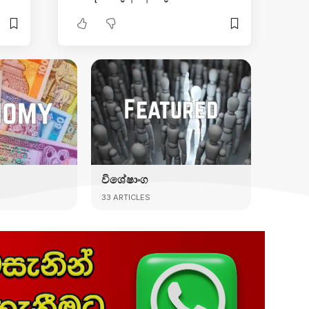
විශේෂාංග
33 ARTICLES