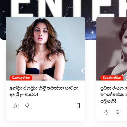
.
විනෝදාත්මක
විනෝදාත්මක
ශ
ඉන්දීය ජනප්‍රිය නිළි තමන්නා භාටියා
ප්‍රවී​න රංගන 
අද ශ්‍රී ලංකාවට!
ෆොන්සේකා ජ
සමුගනී!
1
1
1
1