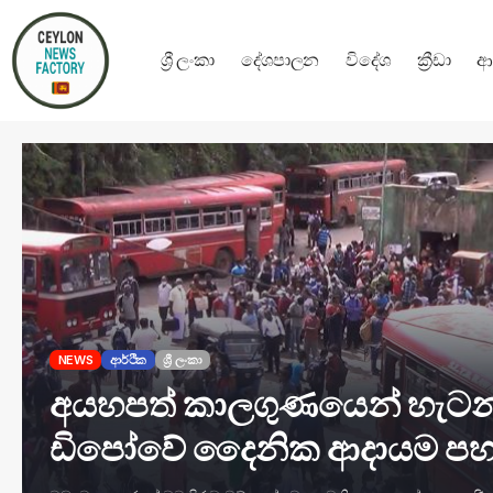
ශ්‍රී ලංකා
දේශපාලන
විදේශ
ක්‍රීඩා
ආ
NEWS
ආර්ථික
ශ්‍රී ලංකා
අයහපත් කාලගුණයෙන් හැටන
ඩිපෝවේ දෛනික ආදායම ප