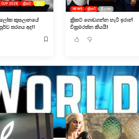
 CUP 2026
ක්‍රිකට්
ක්‍රීඩා
NEWS
ක්‍රිකට්
ශ්‍රී ලංකා
0 ලෝක කුසලානයේ
ක්‍රිකට් ගොඩගන්න හැටි ඉරාන්
පූර්ව තරගය අද!!
වික්‍රමරත්න කියයි!