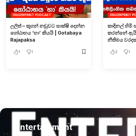
FINGERPRINT PODCAST
FINGERPRINT 
ලලිත් – කූගන් නඩුවට සාක්ෂි දෙන්න
කාදිනල් හිමි 
ගෝඨාභය ‘හා’ කියයි | Gotabaya
කරන්නේ ඇයි
Rajapaksa
නීතිමය වරදක
1
1
2
1
Entertainment