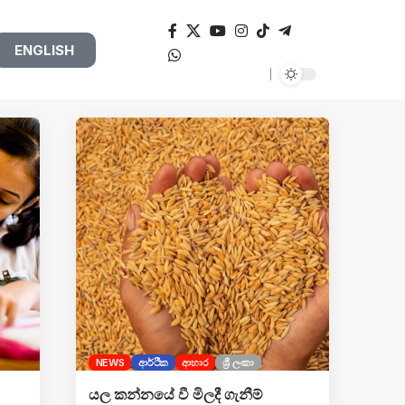
ENGLISH
NEWS
ආර්ථික
ආහාර
ශ්‍රී ලංකා
යල කන්නයේ වී මිලදී ගැනීම්