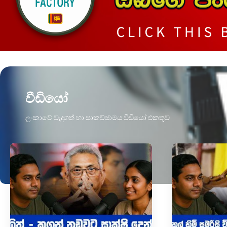
වීඩියෝ
ලංකාවේ වැදගත් හා සාකච්ඡාමය වීඩියෝ එකතුව