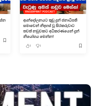
FINGERPRINT PODCAST
රසේන
ආන්දෝලනයට තුඩු දුන් ජනාධිපති
සමාවෙන් නිදහස් වූ සිරකරුවාට
තවත් නඩුවකට අධිකරණයෙන් දුන්
නියෝගය මෙන්න!
1
1