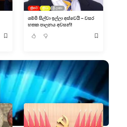
ක්‍රිකට්
ක්‍රීඩා
ශ්‍රී ලංකා
ශම්මි සිල්වා ඉල්ලා අස්වෙයි – වසර
හතක පාලනය අවසන්!