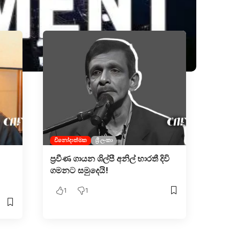
විනෝදාත්මක
ශ්‍රී ලංකා
ප්‍රවීණ ගායන ශිල්පී අනිල් භාරතී දිවි
ගමනට සමුදෙයි!
1
1