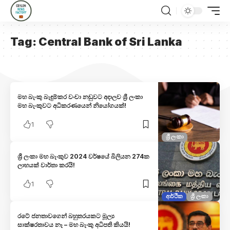
Tag:
Central Bank of Sri Lanka
මහ බැංකු බැඳුම්කර වංචා නඩුවට අදාලව ශ්‍රී ලංකා
මහ බැංකුවට අධිකරණයෙන් නියෝගයක්!
1
ශ්‍රී ලංකා
ශ්‍රී ලංකා මහ බැංකුව 2024 වර්ෂයේ බිලියන 274ක
ලාභයක් වාර්තා කරයි!
1
ආර්ථික
ශ්‍රී ලංකා
රටේ ජනතාවගෙන් බහුතරයකට මූල්‍ය
සාක්ෂරතාවය නෑ – මහ බැංකු අධිපති කියයි!