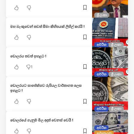
ශ්‍රී ලංකා
මහ බැංකුවෙන් තවත් සීමා කිහිපයක් ලිහිල් කරයි !
ආර්ථික
ශ්‍රී ලංකා
ඩොලරය තවත් ඉහළට !
1
ආර්ථික
ශ්‍රී ලංකා
ඩොලරයට සාපේක්ශව රුපියල වාර්තාගත ලෙස
ඉහළට !
ආර්ථික
ශ්‍රී ලංකා
ඩොලරයේ ගැනුම් මිල අදත් වෙනස් වෙයි !
ආර්ථික
දේශපාලන