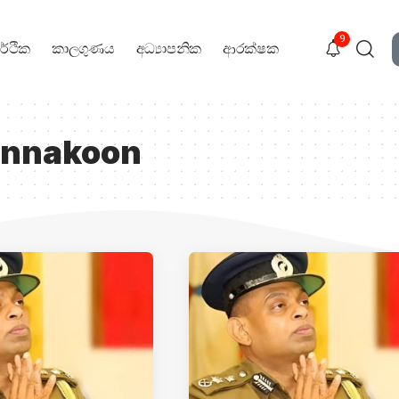
9
ර්ථික
කාලගුණය
අධ්‍යාපනික
ආරක්ෂක
ennakoon