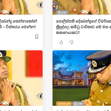
ශ්‍රී ලංකා
දේශබන්දු තෙන්නකෝන්
පොලිස්පති දේශබන්දු​ගේ විමර්ශ
යි – විස්තරය මෙන්න!
ත්‍රිපුද්ගල කමිටු වාර්තාව මේ මස
කතානායකට!
දේශපාලන
ශ්‍රී ලංකා