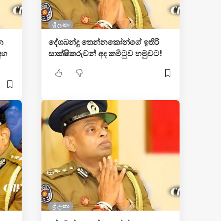
ශ්‍රී ලංකා
න
දේශබන්දු තෙන්නකෝන්ගේ ඉතිරි
 අග
සාක්ෂිකරුවන් අද කමිටුව හමුවට!
ශ්‍රී ලංකා