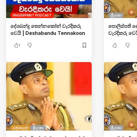
FINGERPRINT PODCAST
ශ්‍රී ලංකා
දේශබන්දු තෙන්නකෝන් වැරදිකරු
පොලිස්පති 
වෙයි | Deshabandu Tennakoon
වැරදිකරු වෙ
1
දේශපාලන
ශ්‍රී ලංකා
ශ්‍රී ලංකා