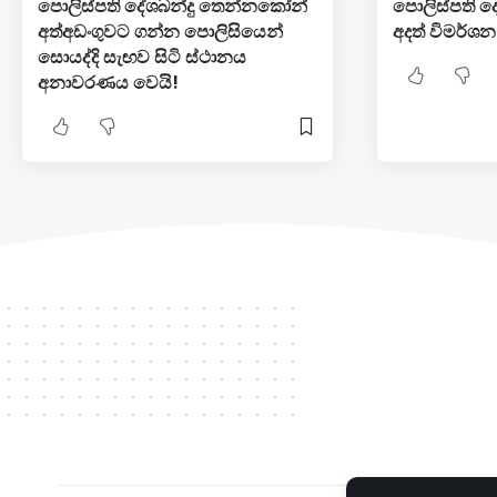
පොලිස්පති දේශබන්දු තෙන්නකෝන්
පොලිස්පති 
අත්අඩංගුවට ගන්න පොලිසියෙන්
අදත් විමර්ශ
සොයද්දි සැඟව සිටි ස්ථානය
අනාවරණය වෙයි!