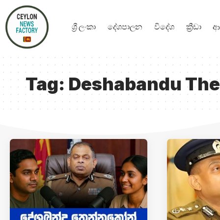
ශ්‍රී ලංකා
දේශපාලන
විදේශ
ක්‍රීඩා
ආ
Tag:
Deshabandu Th