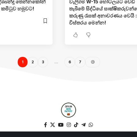
දේශබන්දු තෙන්නකෝන්
වැලිගම W-15 හෝටලයට වෙඩි
න කමිටුව හමුවට!
තැබීමේ සිද්ධියේ සාක්ෂිකරුවන්
කරුණු රැසක් අනාවරණය වෙයි :
විස්තරය මෙන්න!
1
2
3
…
6
7