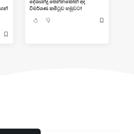
දේශබන්දු තෙන්නකෝන් අද
ගෙන්
විමර්ශණ කමිටුව හමුවට!