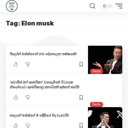
Tag:
Elon musk
ඊලෝන් මස්ක්ගෙන් නව දේශපාලන පක්ෂයක්!
විදේශ
‘වොයිස් ඔෆ් අමෙරිකා’ වසාදැමීමේ විධායක
නියෝගයට අමෙරිකානු ජනාධිපති අත්සන් තබයි!
විදේශ
එලො​න් මස්ක්ගේ X හදිසියේ බිඳ වැටෙයි!