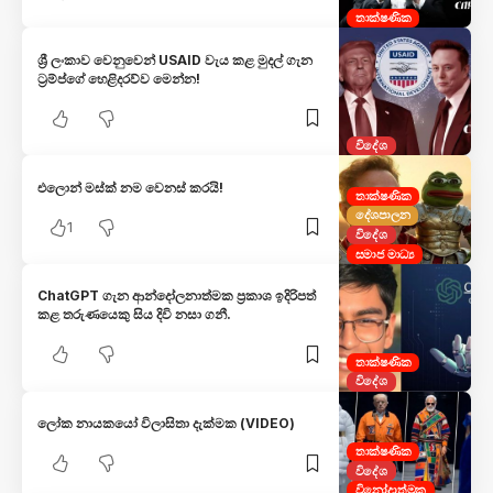
තාක්ෂණික
​ශ්‍රී ලංකාව වෙනුවෙන් USAID වැය කළ මුදල් ගැන
ට්‍රම්ප්ගේ හෙළිදරව්ව මෙන්න!
විදේශ
එලොන් මස්ක් නම වෙනස් කරයි!
තාක්ෂණික
දේශපාලන
1
විදේශ
සමාජ මාධ්‍ය
ChatGPT ගැන ආන්දෝලනාත්මක ප්‍රකාශ ඉදිරිපත්
කළ තරුණයෙකු සිය දිවි නසා ගනී.
තාක්ෂණික
විදේශ
ලෝක නායකයෝ විලාසිතා දැක්මක (VIDEO)
තාක්ෂණික
විදේශ
විනෝදාත්මක