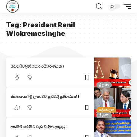
Tag:
President Ranil
Wickremesinghe
කඩදාසිවලින් තොර අධිකරණයක් !
ශ්‍රී ලංකා
ජපානයෙන් ශ්‍රී ලංකාවට සුබවාදී ප්‍රතිචාරයක් !
1
දේශපාලන
ශ්‍රී ලංකා
ෆාස්ටර් ජෙරම්ට වැඩ වරදින ලකුණු !