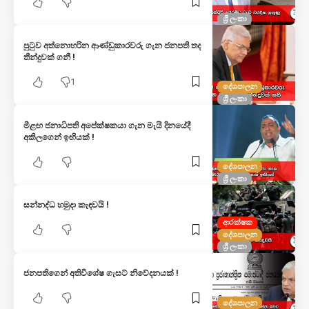
ශ්‍රී ලංකා
පුටුව අත්නොහරින ආණ්ඩුකාරවරු ගැන ජනපති තද
තීන්දුවක් ගනී !
1
දේශපාලන
ශ්‍රී ලංකා
මීළඟ ජනාධිපති අපේක්ෂකයා ගැන මැයි දිනයේදී
අකිලගෙන් ඉඟියක් !
දේශපාලන
ශ්‍රී ලංකා
සන්නද්ධ හමුදා කැඳව‍යි !
ආරක්ෂක
දේශපාලන
ශ්‍රී ලංකා
ජනපතිගෙන් අතිවිශේෂ ගැසට් නිවේදනයක් !
දේශපාලන