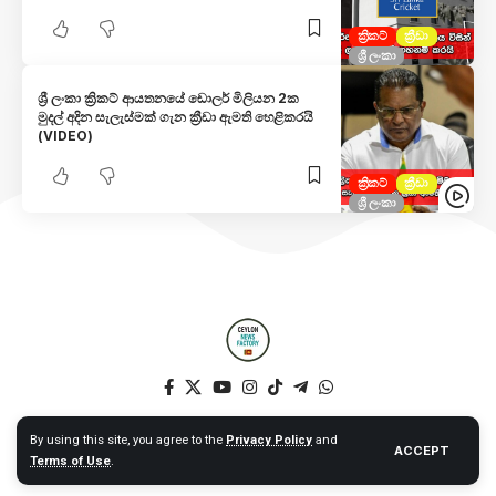
ක්‍රිකට්
ක්‍රීඩා
ශ්‍රී ලංකා
ශ්‍රී ලංකා ක්‍රිකට් ආයතනයේ ඩොලර් මිලියන 2ක
මුදල් අදින සැලැස්මක් ගැන ක්‍රීඩා ඇමති හෙළිකරයි
(VIDEO)
ක්‍රිකට්
ක්‍රීඩා
ශ්‍රී ලංකා
By using this site, you agree to the
Privacy Policy
and
© 2025 Ceylon News Factory. All Rights Reserved. – Web by NT –
ACCEPT
Terms of Use
.