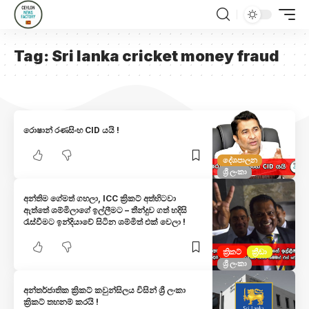
Tag:
Sri lanka cricket money fraud
රොෂාන් රණසිංහ CID යයි !
දේශපාලන
ශ්‍රී ලංකා
අන්තිම ගේමත් ගහලා, ICC ක්‍රිකට් අත්හිටවා
ඇත්තේ ශම්මිලාගේ ඉල්ලීමට – තීන්දුව ගත් හදිසි
රැස්වීමට ඉන්දියාවේ සිටින ශම්මිත් එක් වෙලා !
ක්‍රිකට්
ක්‍රීඩා
ශ්‍රී ලංකා
අන්තර්ජාතික ක්‍රිකට් කවුන්සිලය විසින් ශ්‍රී ලංකා
ක්‍රිකට් තහනම් කරයි !