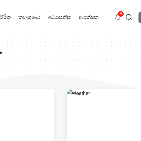
9
ර්ථික
කාලගුණය
අධ්‍යාපනික
ආරක්ෂක
r