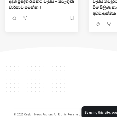
අදත් ප්‍රදේශ රැසකට වැස්ස – කාලගුණ
වැස්ස තවදුරටත
වාර්තාව මෙන්න !
වීම පිලිබඳ 
අවවාදාත්මක
By using this site, yo
© 2025 Ceylon News Factory. All Rights Reserved. – Web by NT –