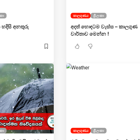
ලංකා
කාලගුණය
ශ්‍රී ලංකා
න හදිසි අනතුරු
අදත් හොඳටම වැස්ස – කාලගුණ
වාර්තාව මෙන්න !
ලංකා
කාලගුණය
ශ්‍රී ලංකා