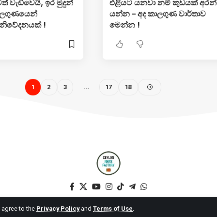
් වැඩිවෙයි, ඉර මුදුන්
එළියට යනවා නම් කුඩයක් අරන්
කාලගුණයෙන්
යන්න – අද කාලගුණ වාර්තාව
 නිවේදනයක් !
මෙන්න !
1
2
3
…
17
18
u agree to the
Privacy Policy
and
Terms of Use
.