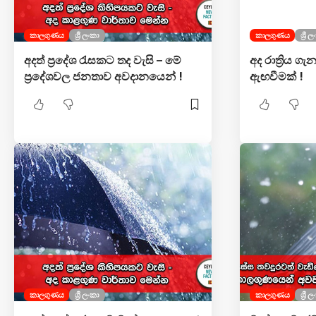
කාලගුණය
ශ්‍රී ලංකා
කාලගුණය
ශ්‍රී 
අදත් ප්‍රදේශ රැසකට තද වැසි – මේ
අද රාත්‍රිය ගැ
ප්‍රදේශවල ජනතාව අවදානයෙන් !
ඇඟවීමක් !
කාලගුණය
ශ්‍රී ලංකා
කාලගුණය
ශ්‍රී 