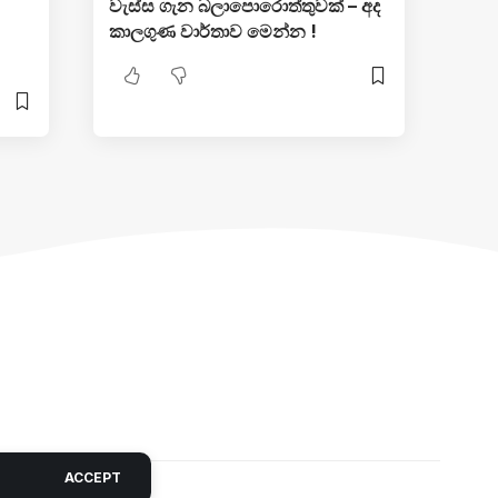
වැස්ස ගැන බලාපොරොත්තුවක් – අද
කාලගුණ වාර්තාව මෙන්න !
ACCEPT