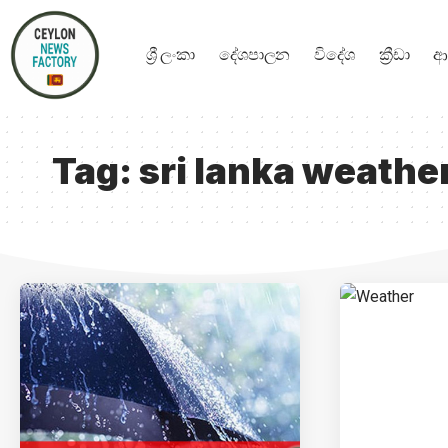
ශ්‍රී ලංකා
දේශපාලන
විදේශ
ක්‍රීඩා
ආ
Tag:
sri lanka weathe