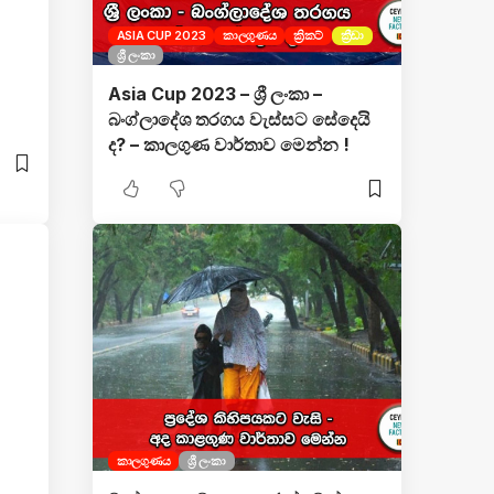
ASIA CUP 2023
කාලගුණය
ක්‍රිකට්
ක්‍රීඩා
ශ්‍රී ලංකා
Asia Cup 2023 – ශ්‍රී ලංකා –
බංග්ලාදේශ තරගය වැස්සට සේදෙයි
ද? – කාලගුණ වාර්තාව මෙන්න !
කාලගුණය
ශ්‍රී ලංකා