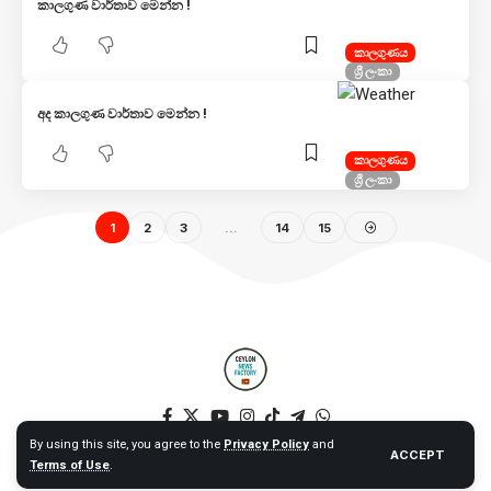
කාලගුණ වාර්තාව මෙන්න !
කාලගුණය
ශ්‍රී ලංකා
අද කාලගුණ වාර්තාව මෙන්න !
කාලගුණය
ශ්‍රී ලංකා
1
2
3
…
14
15
By using this site, you agree to the
Privacy Policy
and
ACCEPT
Terms of Use
.
© 2025 Ceylon News Factory. All Rights Reserved. – Web by NT –