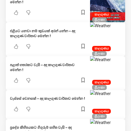
මෙන්න !
කාලගුණය
ශ්‍රී ලංකා
එළියට යනවා නම් කුඩයක් අරන් යන්න – අද
කාලගුණ වාර්තාව මෙන්න !
කාලගුණය
ශ්‍රී ලංකා
පළාත් හතරකට වැසි – අද කාලගුණ වාර්තාව
මෙන්න !
කාලගුණය
ශ්‍රී ලංකා
වැස්සේ වෙනසක් – අද කාලගුණ වාර්තාව මෙන්න !
කාලගුණය
ශ්‍රී ලංකා
ප්‍රදේශ කිහිපයකට ගිගුරුම් සහිත වැසි – අද