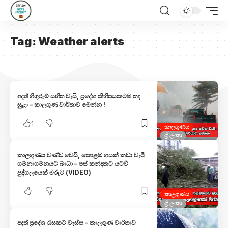
Tag:
Weather alerts
අදත් ගිගුරුම් සහිත වැසි, ප්‍රදේශ කිහිපයකටම තද
සුළං – කාලගුණ වාර්තාව මෙන්න !
1
කාලගුණය
ශ්‍රී ලංකා
කාලගුණය චණ්ඩ වෙයි, කොළඹ ගසක් කඩා වැටී
ගමනාගමනයට බාධා – පස් කන්දකට යටවී
පුද්ගලයෙක් මරුට (VIDEO)
කාලගුණය
ශ්‍රී ලංකා
අදත් ප්‍රදේශ රැසකට වැස්ස – කාලගුණ වාර්තාව