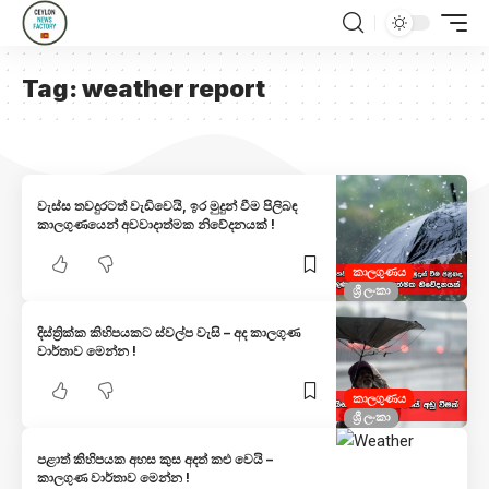
Tag:
weather report
වැස්ස තවදුරටත් වැඩිවෙයි, ඉර මුදුන් වීම පිලිබඳ
කාලගුණයෙන් අවවාදාත්මක නිවේදනයක් !
කාලගුණය
ශ්‍රී ලංකා
දිස්ත්‍රික්ක කිහිපයකට ස්වල්ප වැසි – අද කාලගුණ
වාර්තාව මෙන්න !
කාලගුණය
ශ්‍රී ලංකා
පළාත් කිහිපයක අහස කුස අදත් කළු වෙයි –
කාලගුණ වාර්තාව මෙන්න !