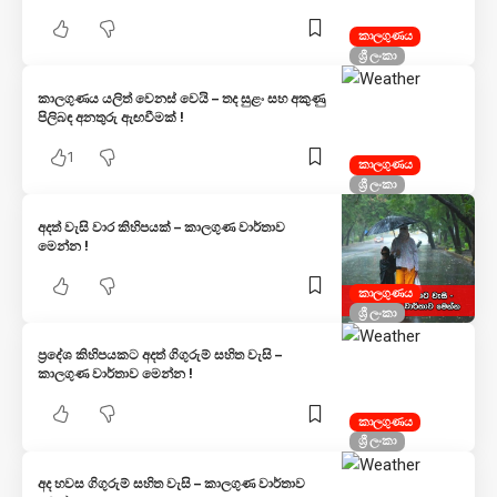
කාලගුණය
ශ්‍රී ලංකා
කාලගුණය යලිත් වෙනස් වෙයි – තද සුළං සහ අකුණු
පිලිබඳ අනතුරු ඇඟවීමක් !
1
කාලගුණය
ශ්‍රී ලංකා
අදත් වැසි වාර කිහිපයක් – කාලගුණ වාර්තාව
මෙන්න !
කාලගුණය
ශ්‍රී ලංකා
ප්‍රදේශ කිහිපයකට අදත් ගිගුරුම් සහිත වැසි –
කාලගුණ වාර්තාව මෙන්න !
කාලගුණය
ශ්‍රී ලංකා
අද හවස ගිගුරුම් සහිත වැසි – කාලගුණ වාර්තාව