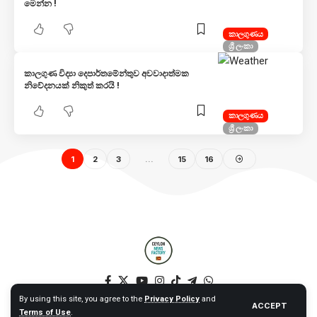
මෙන්න !
කාලගුණය
ශ්‍රී ලංකා
කාලගුණ විද්‍යා දෙපාර්තමේන්තුව අවවාදාත්මක
නිවේදනයක් නිකුත් කරයි !
කාලගුණය
ශ්‍රී ලංකා
1
2
3
…
15
16
By using this site, you agree to the
Privacy Policy
and
ACCEPT
Terms of Use
.