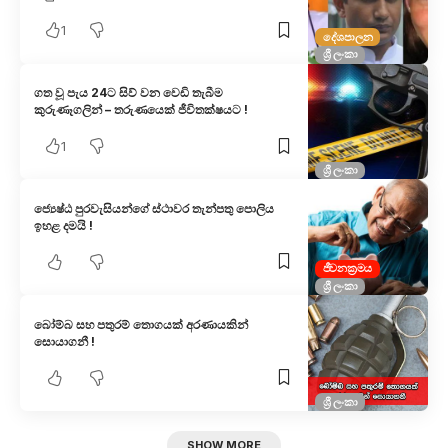
1
දේශපාලන
ශ්‍රී ලංකා
ගත වූ පැය 24ට සිව් වන වෙඩි තැබීම
කුරුණෑගලින් – තරුණයෙක් ජීවිතක්ෂයට !
1
ශ්‍රී ලංකා
ජ්‍යෙෂ්ඨ පුරවැසියන්ගේ ස්ථාවර තැන්පතු පොලිය
ඉහළ දමයි !
ජීවනක්‍රමය
ශ්‍රී ලංකා
බෝම්බ සහ පතුරම් තොගයක් අරණායකින්
සොයාගනී !
ශ්‍රී ලංකා
SHOW MORE