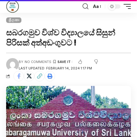
Aa
ශ්‍රී ලංකා
සබරගමුව විශ්ව විද්‍යාලයේ සිසුන්
පිරිසක් අත්අඩංගුවට !
BY
NO COMMENTS
LAST UPDATED: FEBRUARY 14, 2024 1:17 PM