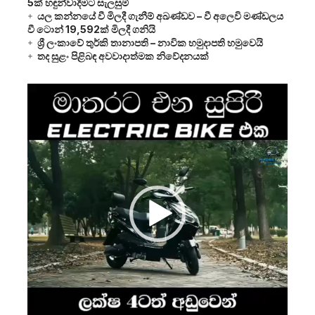
5ක් හඳුන්වාදීමට සැලසුම්
යල කන්නයේ වී මිලදී ගැනීම් අඛණ්ඩව – වී අලෙවි මණ්ඩලය
වී ටොන් 19,592ක් මිලදී ගනියි
ශ්‍රී ලංකාවේ තුර්කි තානාපති – නාවික හමුදාපති හමුවෙයි
තද සුළං පිළිබඳ අවවාදාත්මක නිවේදනයක්
Video
Player