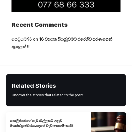
Recent Comments
පෙට්‍රියට්96
on
16 වසරක සිරදඬුවමට එරෙහිව සරණගෙන්
ඇපෑලක් !!
Related Stories
Uncover the stories that related to the post!
පොලිස්පතිගේ පැමිණිල්ලකට අනුව
මහේස්ත්‍රාත්වරයෙකුගේ වැඩ තහනම් කරයි!