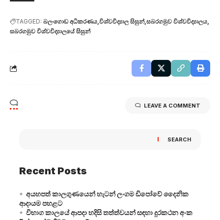
TAGGED:
බලංගොඩ අධිකරණය
විශ්වවිද්‍යාල සිසුන්
සබරගමුව විශ්වවිද්‍යාලය
සබරගමුව විශ්වවිද්‍යාලයේ සිසුන්
LEAVE A COMMENT
SEARCH
Recent Posts
අයහපත් කාලගුණයෙන් හැටන් ලංගම ඩිපෝවේ දෛනික
ආදායම පහළට
විභාග කාලයේ ආපදා හදිසි තත්ත්වයන් සඳහා දුරකථන අංක