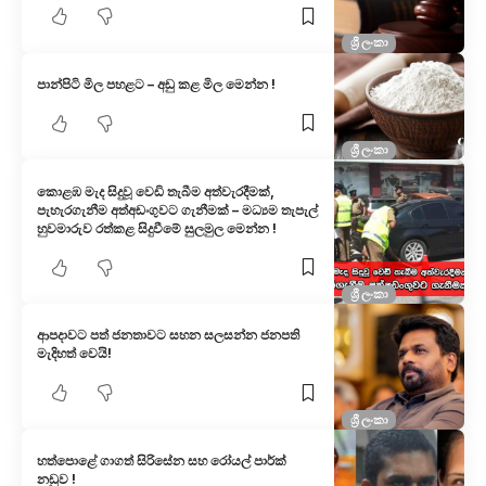
ශ්‍රී ලංකා
පාන්පිටි මිල පහළට – අඩු කළ මිල මෙන්න !
ශ්‍රී ලංකා
කොළඹ මැද සිදුවූ වෙඩි තැබීම අත්වැරදීමක්,
පැහැරගැනීම අත්අඩංගුවට ගැනීමක් – මධ්‍යම තැපැල්
හුවමාරුව රත්කළ සිදුවීමේ සුලමුල මෙන්න !
ශ්‍රී ලංකා
ආපදාවට පත් ජනතාවට සහන සලසන්න ජනපති
මැදිහත් වෙයි!
ශ්‍රී ලංකා
හත්පොළේ ගාගත් සිරිසේන සහ රෝයල් පාර්ක්
නඩුව !