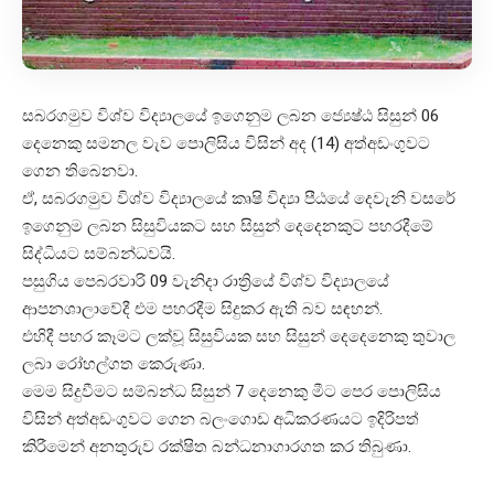
සබරගමුව විශ්ව විද්‍යාලයේ ඉගෙනුම ලබන ජ්‍යෙෂ්ඨ සිසුන් 06
දෙනෙකු සමනල වැව පොලිසිය විසින් අද (14) අත්අඩංගුවට
ගෙන තිබෙනවා.
ඒ, සබරගමුව විශ්ව විද්‍යාලයේ කෘෂි විද්‍යා පීඨයේ දෙවැනි වසරේ
ඉගෙනුම ලබන සිසුවියකට සහ සිසුන් දෙදෙනකුට පහරදීමේ
සිද්ධියට සම්බන්ධවයි.
පසුගිය පෙබරවාරි 09 වැනිදා රාත්‍රියේ විශ්ව විද්‍යාලයේ
ආපනශාලාවේදී එම පහරදීම සිදුකර ඇති බව සඳහන්.
එහිදී පහර කෑමට ලක්වූ සිසුවියක සහ සිසුන් දෙදෙනෙකු තුවාල
ලබා රෝහල්ගත කෙරුණා.
මෙම සිදුවීමට සම්බන්ධ සිසුන් 7 දෙනෙකු මීට පෙර පොලිසිය
විසින් අත්අඩංගුවට ගෙන බලංගොඩ අධිකරණයට ඉදිරිපත්
කිරීමෙන් අනතුරුව රක්ෂිත බන්ධනාගාරගත කර තිබුණා.