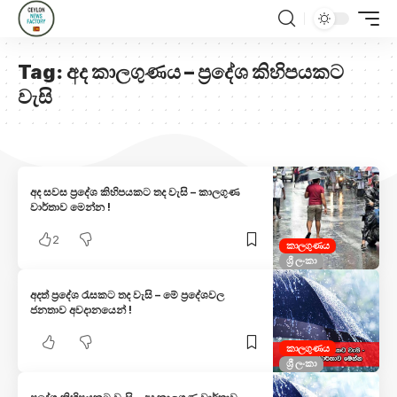
Tag:
අද කාලගුණය – ප්‍රදේශ කිහිපයකට
වැසි
අද සවස ප්‍රදේශ කිහිපයකට තද වැසි – කාලගුණ
වාර්තාව මෙන්න !
2
කාලගුණය
ශ්‍රී ලංකා
අදත් ප්‍රදේශ රැසකට තද වැසි – මේ ප්‍රදේශවල
ජනතාව අවදානයෙන් !
කාලගුණය
ශ්‍රී ලංකා