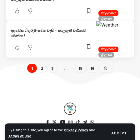
කාලගුණය
ශ්‍රී ලංකා
අද හවස ගිගුරුම් සහිත වැසි – කාලගුණ වාර්තාව
මෙන්න !
කාලගුණය
ශ්‍රී ලංකා
1
2
3
…
15
16
By using this site, you agree to the
Privacy Policy
and
ACCEPT
Terms of Use
.
© 2025 Ceylon News Factory. All Rights Reserved. – Web by NT –