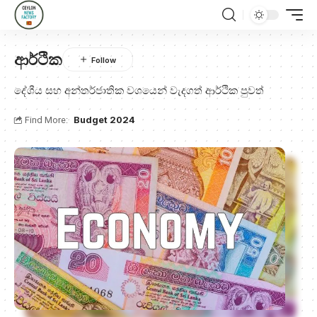
ආර්ථික
දේශීය සහ අන්තර්ජාතික වශයෙන් වැදග​ත් ආර්ථික පුව​ත්
Find More:
Budget 2024