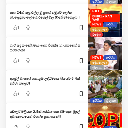
ආර්ථික
ශ්‍රී ලංකා
FUEL
පැය 24ක් තුළ එල්ල වූ ප්‍රහාර හමුවේ ලෝක
ISHREL- IRAN
වෙළෙඳපොලේ බොරතෙල් මිල 6%කින් ඉහළට!!
WAR
NEWS
ආර්ථික
1
දේශපාලන
විදේශ
වැට් බදු සංශෝධනය ගැන විපක්ෂ නායකගෙන් x
සටහනක්!
NEWS
ආර්ථික
1
දේශපාලන
ශ්‍රී ලංකා
අප්‍රේල් මාසයේ කොළඹ උද්ධමනය සියයට 5.4ක්
දක්වා ඉහළට!
1
ආර්ථික
ශ්‍රී ලංකා
ඩොලර් මිලියන 2.5ක් අස්ථානගත වීම ගැන මුදල්
අමාත්‍යාංශයෙන් විශේෂ ප්‍රකාශයක්!!