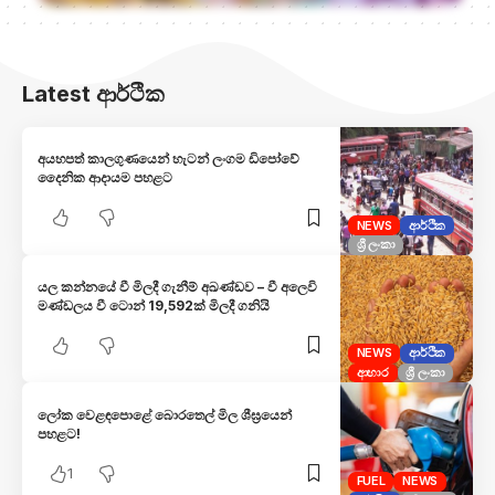
Latest ආර්ථික
අයහපත් කාලගුණයෙන් හැටන් ලංගම ඩිපෝවේ
දෛනික ආදායම පහළට
NEWS
ආර්ථික
ශ්‍රී ලංකා
යල කන්නයේ වී මිලදී ගැනීම් අඛණ්ඩව – වී අලෙවි
මණ්ඩලය වී ටොන් 19,592ක් මිලදී ගනියි
NEWS
ආර්ථික
ආහාර
ශ්‍රී ලංකා
ලෝක වෙළඳපොළේ බොරතෙල් මිල ශීඝ්‍රයෙන්
පහළට!
1
FUEL
NEWS