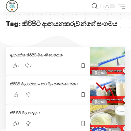
Tag:
කිරිපිටි ආනයනකරුවන්ගේ සංගමය
ආනයනික කිරිපිටි මිලෙහි වෙනසක් !
2
7
ශ්‍රී ලංකා
කිරිපිටි මිල පහතට – නව මිල ගණන් මෙන්න !
ශ්‍රී ලංකා
කිරි පිටි මිල පහළට !
3
1
ආර්ථික
ශ්‍රී ලංකා