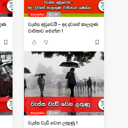
කාලගුණය
ශ්‍රී ලංකා
ගුණ
වැස්ස අඩුවෙයි – අද දවසේ කාලගුණ
වාර්තාව මෙන්න !
කාලගුණය
ශ්‍රී ලංකා
වැස්ස වැඩි වෙන ලකුණු !