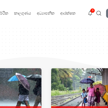
9
ර්ථික
කාලගුණය
අධ්‍යාපනික
ආරක්ෂක