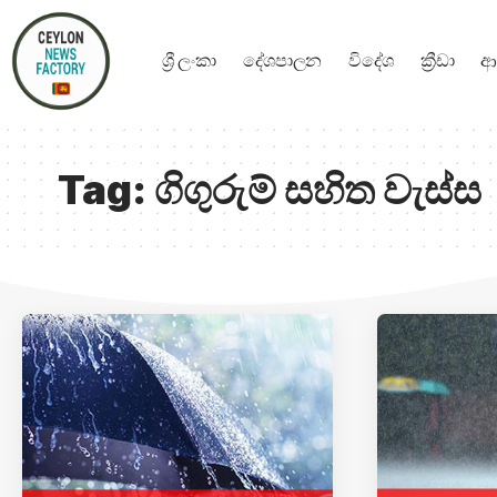
ශ්‍රී ලංකා
දේශපාලන
විදේශ
ක්‍රීඩා
ආ
Tag:
ගිගුරුම් සහිත වැස්ස