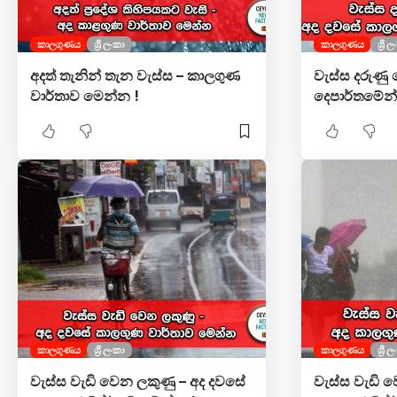
කාලගුණය
ශ්‍රී ලංකා
කාලගුණය
ශ්‍රී 
අදත් තැනින් තැන වැස්ස – කාලගුණ
වැස්ස දරුණු ව
වාර්තාව මෙන්න !
දෙපාර්තමේන්ත
කාලගුණය
ශ්‍රී ලංකා
කාලගුණය
ශ්‍රී 
වැස්ස වැඩි වෙන ලකුණු – අද දවසේ
වැස්ස වැඩි 