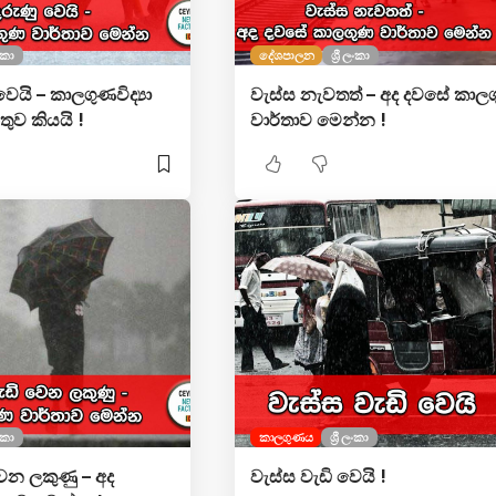
ලංකා
දේශපාලන
ශ්‍රී ලංකා
ෙයි – කාලගුණවිද්‍යා
වැස්ස නැවතත් – අද දවසේ කාල
ුව කියයි !
වාර්තාව මෙන්න !
ලංකා
කාලගුණය
ශ්‍රී ලංකා
වෙන ලකුණු – අද
වැස්ස වැඩි වෙයි !