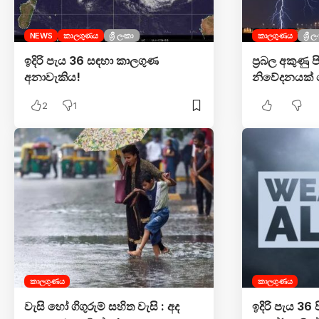
NEWS
කාලගුණය
ශ්‍රී ලංකා
කාලගුණය
ශ්‍රී 
ඉදිරි පැය 36 සඳහා කාලගුණ
ප්‍රබල අකුණු
අනාවැකිය!
නිවේදනයක් 
2
1
කාලගුණය
කාලගුණය
වැසි හෝ ගිගුරුම් සහිත වැසි : අද
ඉදිරි පැය 36 