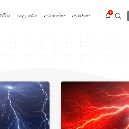
9
ර්ථික
කාලගුණය
අධ්‍යාපනික
ආරක්ෂක