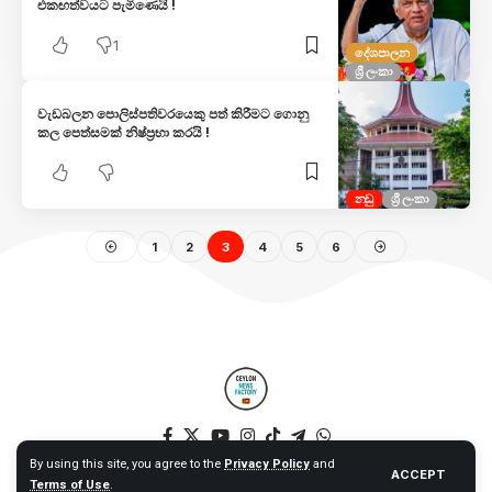
එකඟත්වයට පැමිණෙයි !
1
දේශපාලන
ශ්‍රී ලංකා
වැඩබලන පොලිස්පතිවරයෙකු පත් කිරීමට ගොනු
කල පෙත්සමක් නිෂ්ප්‍රභා කරයි !
නඩු
ශ්‍රී ලංකා
1
2
3
4
5
6
By using this site, you agree to the
Privacy Policy
and
ACCEPT
Terms of Use
.