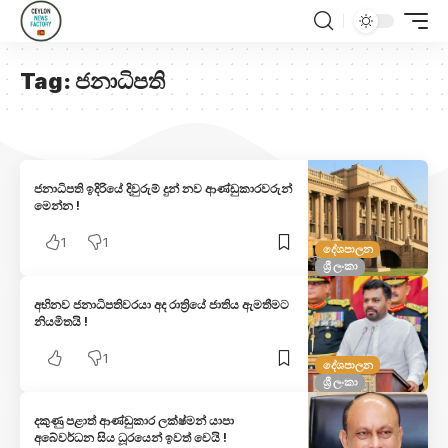
Tag:
ජනාධිපති
ජනාධිපති ඉදිරියේ දිවුරුම් දුන් නව ආණ්ඩුකාරවරුන්
මෙන්න !
1
1
දේශපාලන
ශ්‍රී ලංකා
අභිනව ජනාධිපතිවරයා අද රාත්‍රියේ ජාතිය ඇමතීමට
නියමිතයි !
1
දේශපාලන
ශ්‍රී ලංකා
දකුණු පළාත් ආණ්ඩුකාර ලක්ෂ්මන් යාපා
අබේවර්ධන සිය ධූරයෙන් ඉවත් වෙයි !