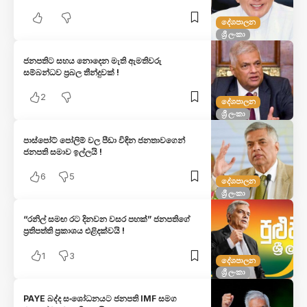
දේශපාලන
ශ්‍රී ලංකා
ජනපතිට සහය නොදෙන මැති ඇමතිවරු
සම්බන්ධව ප්‍රබල තීන්දුවක් !
2
දේශපාලන
ශ්‍රී ලංකා
පාස්පෝට් පෝලිම් වල පීඩා විඳින ජනතාවගෙන්
ජනපති සමාව ඉල්ලයි !
6
5
දේශපාලන
ශ්‍රී ලංකා
“රනිල් සමඟ රට දිනවන වසර පහක්” ජනපතිගේ
ප්‍රතිපත්ති ප්‍රකාශය එළිදක්වයි !
1
3
දේශපාලන
ශ්‍රී ලංකා
PAYE බද්ද සංශෝධනයට ජනපති IMF සමග