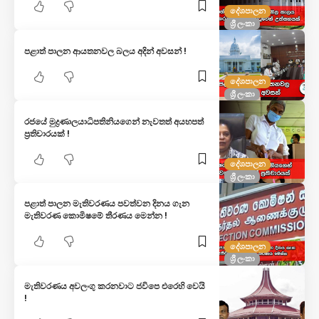
දේශපාලන
ශ්‍රී ලංකා
පළාත් පාලන ආයතනවල බලය අදින් අවසන් !
දේශපාලන
ශ්‍රී ලංකා
රජයේ මුද්‍රණාලයාධිපතිනියගෙන් නැවතත් අයහපත්
ප්‍රතිචාරයක් !
දේශපාලන
ශ්‍රී ලංකා
පළාත් පාලන මැතිවරණය පවත්වන දිනය ගැන
මැතිවරණ කොමිෂමේ තීරණය මෙන්න !
දේශපාලන
ශ්‍රී ලංකා
මැතිවරණය අවලංගු කරනවාට ජවිපෙ එරෙහි වෙයි
!