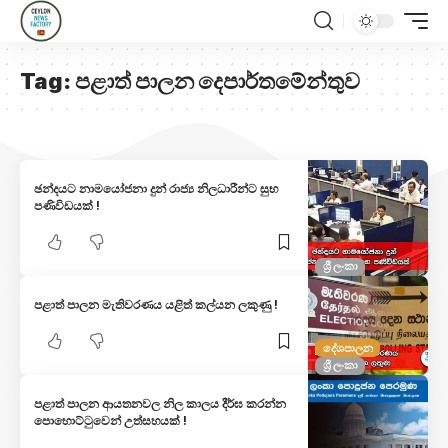
Tag:
පළාත් පාලන දෙපාර්තමේන්තුව
ඡන්දයට නාමයෝජනා දුන් රාජ්‍ය නිලධාරීන්ට සුභ
පණිවිඩයක් !
ශ්‍රී ලංකා
පළාත් පාලන මැතිවරණය යළිත් කල්යන ලකුණු !
දේශපාලන
ශ්‍රී ලංකා
පළාත් පාලන ආයතනවල නිල කාලය දීර්ඝ කරන්න
පොහොට්ටුවෙන් උත්සහයක් !