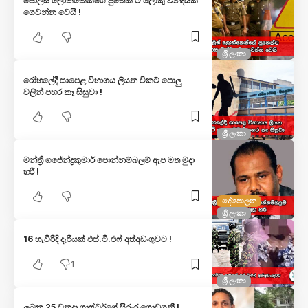
පොලිස් ලොක්කෙක්ගේ පුතෙක් ට ලොකු වන්දියක්
ගෙවන්න වෙයි !
ශ්‍රී ලංකා
රෝහලේදී සාපෙළ විභාගය ලියන විකට් පොලු
වලින් පහර කෑ සිසුවා !
ශ්‍රී ලංකා
මන්ත්‍රී ගජේන්ද්‍රකුමාර් පොන්නම්බලම් ඇප මත මුදා
හරී !
දේශපාලන
ශ්‍රී ලංකා
16 හැවිරිදි දැරියක් එස්.ටී.එෆ් අත්අඩංගුවට !
1
ශ්‍රී ලංකා
ලබන 25 වනදා ශාෆ්ටර්ගේ සිරුර ගොඩගනී !