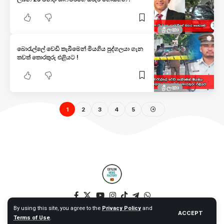
ශ්‍රී ලංකා
බොරැල්ලේ වෙඩි තැබීමෙන් මියගිය පුද්ගලයා ගැන
තවත් තොරතුරු එළියට !
ශ්‍රී ලංකා
1
2
3
4
5
By using this site, you agree to the
Privacy Policy
and
ACCEPT
Terms of Use
.
© 2025 Ceylon News Factory. All Rights Reserved. – Web by NT –