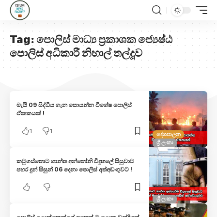
Tag:
පොලිස් මාධ්‍ය ප්‍රකාශක ජ්‍යෙෂ්ඨ
පොලිස් අධිකාරී නිහාල් තල්දූව
මැයි 09 සිද්ධිය ගැන සොයන්න විශේෂ පොලිස්
ඒකකයක් !
1
1
දේශපාලන
ශ්‍රී ලංකා
කටුගස්තොට ශාන්ත අන්තෝනි විදුහලේ සිසුවාට
පහර දුන් සිසුන් 06 දෙනා පොලිස් අත්අඩංගුවට !
ශ්‍රී ලංකා