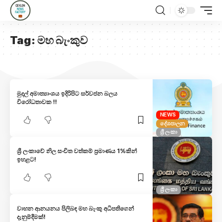
Tag:
මහ බැංකුව
මුදල් අමාත්‍යාංශය ඉදිරිපිට සර්වජන බලය
විරෝධතාවක !!
NEWS
දේශපාලන
ශ්‍රී ලංකා
ශ්‍රී ලංකාවේ නිල සංචිත වත්කම් ප්‍රමාණය 1%කින්
ඉහළට!
ශ්‍රී ලංකා
වාහන ආනයනය පිලිබඳ මහ බැංකු අධිපතිගෙන්
දැනුම්දීමක්!