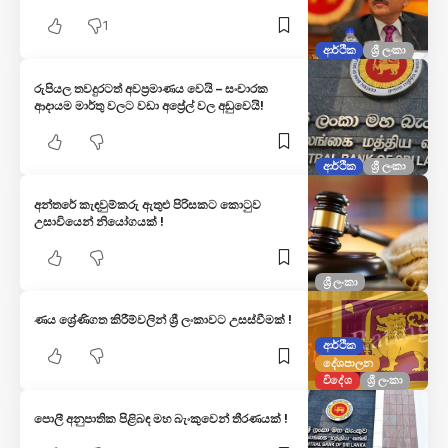
1
ආර්ථික
ශ්‍රී ලංකා
රුපියල තවදුරටත් අවප්‍රමාණය වෙයි – සංචාරක
ආදායම මාර්තු වලට වඩා අප්‍රේල් වල අඩුවෙයි!
ආර්ථික
ශ්‍රී ලංකා
අන්තරේ කැඳවුම්කරු ඇතුළු පිරිසකට කොටුව
උසාවියෙන් නියෝගයක් !
ශ්‍රී ලංකා
ණය ශ්‍රේණිගත කිරීම්වලින් ශ්‍රී ලංකාවට උසස්වීමක් !
ආර්ථික
දේශපාලන
විදේශ
ශ්‍රී ලංකා
පොලී අනුපාතික පිළිබඳ මහ බැංකුවෙන් තීරණයක් !