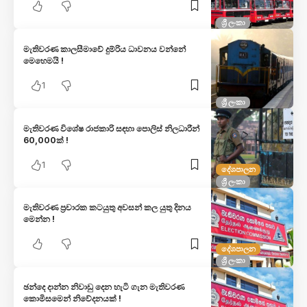
ශ්‍රී ලංකා
මැතිවරණ කාලසීමාවේ දුම්රිය ධාවනය වන්නේ
මෙහෙමයි !
1
ශ්‍රී ලංකා
මැතිවරණ විශේෂ රාජකාරි සඳහා පොලිස් නිලධාරීන්
60,000ක් !
1
දේශපාලන
ශ්‍රී ලංකා
මැතිවරණ ප්‍රචාරක කටයුතු අවසන් කල යුතු දිනය
මෙන්න !
දේශපාලන
ශ්‍රී ලංකා
ඡන්දෙ දාන්න නිවාඩු දෙන හැටි ගැන මැතිවරණ
කොමිසමෙන් නිවේදනයක් !