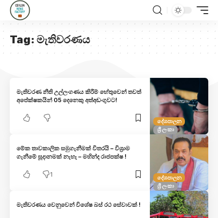
Tag:
මැතිවරණය
මැතිවරණ නීති උල්ලංගණය කිරීම් හේතුවෙන් තවත්
අපේක්ෂකයින් 05 දෙනෙකු අත්අඩංගුවට!
දේශපාලන
ශ්‍රී ලංකා
මේක තාවකාලික සමුගැනීමක් විතරයි – විශ්‍රාම
ගැනීමේ සූදානමක් නැහැ – මහින්ද රාජපක්ෂ !
1
දේශපාලන
ශ්‍රී ලංකා
මැතිවරණය වෙනුවෙන් විශේෂ බස් රථ සේවාවක් !