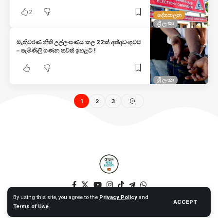
2
දේශපාලන
ශ්‍රී ලංකා
මැතිවරණ නීති උල්ලංඝණය කල 22ක් අත්අඩංගුවට
– පැමිණිලි ගණන තවත් ඉහළට !
ශ්‍රී ලංකා
1
2
3
By using this site, you agree to the
Privacy Policy
and
ACCEPT
Terms of Use
.
© 2025 Ceylon News Factory. All Rights Reserved. – Web by NT –