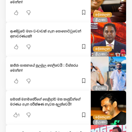
මෙන්න!
දේශපාලන
ශ්‍රී ලංකා
ආණ්ඩුවේ මහා වංචාවක් ගැන පොහොට්ටුවෙන්
අනාවරණයක්!
දේශපාලන
ශ්‍රී ලංකා
කජ්ජා ඝාතනයේ සුලමුල හෙලිවෙයි : විස්තරය
මෙන්න!
ශ්‍රී ලංකා
සම්පත් මනම්පේරි​ගේ හෙළිදරව් මත තාජුඩීන්ගේ
මරණය ගැන පරීක්ෂණ නැවත අලුත්වෙයි!
1
දේශපාලන
ශ්‍රී ලංකා