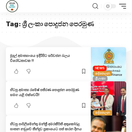
Tag:
ශ්‍රී ලංකා පොදුජන පෙරමුණ
මුදල් අමාත්‍යාංශය ඉදිරිපිට සර්වජන බලය
විරෝධතාවක !!
NEWS
දේශපාලන
ශ්‍රී ලංකා
හිටපු අමාත්‍ය රමේෂ් පතිරණ පොදුජන පෙරමුණ
සමග යළි එක්වෙයි!
දේශපාලන
හිටපු පාර්ලිමේන්තු මන්ත්‍රී අමරකීර්ති අතුකෝරළ
ඝාතන නඩුවේ තීන්දුව ප්‍රකාශයට පත් කරන දිනය