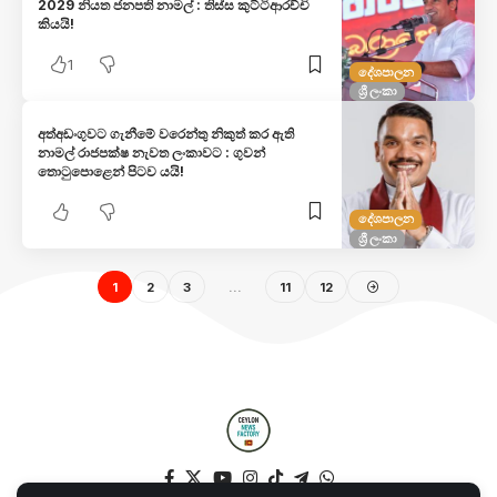
2029 නියත ජනපති නාමල් : තිස්ස කුට්ටිආරච්චි
කියයි!
1
දේශපාලන
ශ්‍රී ලංකා
අත්අඩංගුවට ගැනීමේ වරෙන්තු නිකුත් කර ඇති
නාමල් රාජපක්ෂ නැවත ලංකාවට : ගුවන්
තොටුපොළෙන් පිටව යයි!
දේශපාලන
ශ්‍රී ලංකා
1
2
3
…
11
12