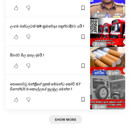
ශ්‍රී ලංකා
ලංගම බස්වලටත් QR ක්‍රමවේදය හඳුන්වාදීමට යයි !
ශ්‍රී ලංකා
සිගරට් මිල ඉහල දමයි !
ආර්ථික
ශ්‍රී ලංකා
පොහොට්ටු මන්ත්‍රීගේ පුතත් සම්බන්ධ කෝටි 07
ඩිෆෙන්ඩර් මංකොල්ලයේ සුලමුල මෙන්න !
ශ්‍රී ලංකා
SHOW MORE