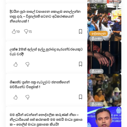
ශ්‍රී ලංකා
දිවයින පුරා පාසල් වසාගෙන කොළඹ හොල්ලන්න
හදපු ගුරු – විදුහල්පති සටනට අධිකරණයෙන්
නියෝගයක් !
19
15
දේශපාලන
ශ්‍රී ලංකා
ලක්ෂ 20ක් අල්ලස් ඉල්ලූ සුරාබදු සැරයන්වරයෙකුට
වැඩ වරදී!
ශ්‍රී ලංකා
ශිෂ්‍යත්ව ප්‍රශ්න පත්‍ර ගැටලුවට ජනපතිගෙන්
මව්පියන්ට විසඳුමක් !
ශ්‍රී ලංකා
මම අයින් වෙන්​නේ පෞද්ගලික කරුණක් නිසා –
නිලධාරියෙක් පත් කරනකම් මම තමයි මාධ්‍ය ප්‍රකාශ​
ක – පොලිස් මාධ්‍ය ප්‍රකාශක කියයි!