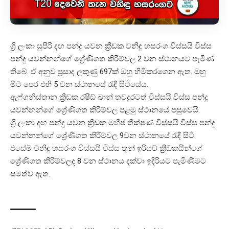
ශ්‍රී ලංකා සුපිරි දඟ පන්දු යවන ක්‍රීඩක වනිඳු හසරංග විස්සයි විස්ස
පන්දු යවන්නන්ගේ ශ්‍රේණිගත කිරීම්වල 2 වන ස්ථානයට පැමිණ
තිබේ. ඒ අනුව ප්‍රසාද ලකුණු 697ක් ඔහු හිමිකරගෙන ඇත. ඔහු
මීට පෙර එහි 5 වන ස්ථානයේ රැඳී සිටියේය.
ඇෆ්ගනිස්තාන ක්‍රීඩක රෂීඩ් ඛාන් තවදුරටත් විස්සයි විස්ස පන්දු
යවන්නන්ගේ ශ්‍රේණිගත කිරීම්වල පළමු ස්ථානයේ පසුවෙයි.
ශ්‍රී ලංකා දඟ පන්දු යවන ක්‍රීඩක මහීෂ් තීක්ෂණ විස්සයි විස්ස පන්දු
යවන්නන්ගේ ශ්‍රේණිගත කිරීම්වල 9වන ස්ථානයේ රැඳී සිටී.
එසේම වනිඳු හසරංග විස්සයි විස්ස තුන් ඉරියව් ක්‍රීඩකයින්ගේ
ශ්‍රේණිගත කිරීම්වලද 8 වන ස්ථානය දක්වා ඉදිරියට පැමිණීමට
සමත්ව ඇත.