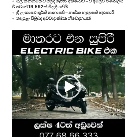
යල කන්නයේ වී මිලදී ගැනීම් අඛණ්ඩව – වී අලෙවි මණ්ඩලය
වී ටොන් 19,592ක් මිලදී ගනියි
ශ්‍රී ලංකාවේ තුර්කි තානාපති – නාවික හමුදාපති හමුවෙයි
තද සුළං පිළිබඳ අවවාදාත්මක නිවේදනයක්
Video
Player