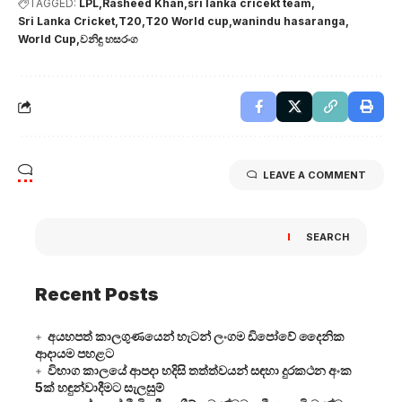
TAGGED:
LPL
Rasheed Khan
sri lanka cricekt team
Sri Lanka Cricket
T20
T20 World cup
wanindu hasaranga
World Cup
වනිඳු හසරංග
LEAVE A COMMENT
SEARCH
Recent Posts
අයහපත් කාලගුණයෙන් හැටන් ලංගම ඩිපෝවේ දෛනික
ආදායම පහළට
විභාග කාලයේ ආපදා හදිසි තත්ත්වයන් සඳහා දුරකථන අංක
5ක් හඳුන්වාදීමට සැලසුම්