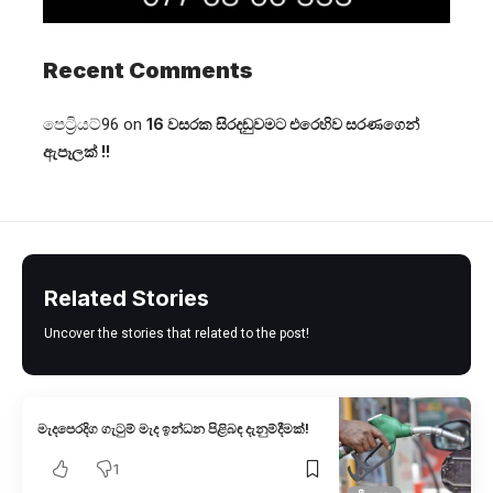
Recent Comments
පෙට්‍රියට්96
on
16 වසරක සිරදඬුවමට එරෙහිව සරණගෙන්
ඇපෑලක් !!
Related Stories
Uncover the stories that related to the post!
මැදපෙරදිග ගැටුම් මැද ඉන්ධන පිළිබඳ දැනුම්දීමක්!
1