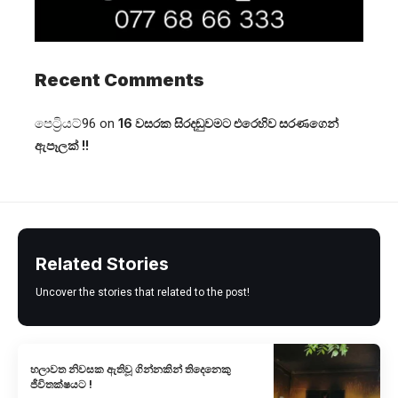
Recent Comments
පෙට්‍රියට්96
on
16 වසරක සිරදඬුවමට එරෙහිව සරණගෙන්
ඇපෑලක් !!
Related Stories
Uncover the stories that related to the post!
හලාවත නිවසක ඇතිවූ ගින්නකින් තිදෙනෙකු
ජීවිතක්ෂයට !