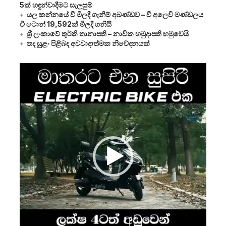
5ක් හඳුන්වාදීමට සැලසුම්
යල කන්නයේ වී මිලදී ගැනීම් අඛණ්ඩව – වී අලෙවි මණ්ඩලය
වී ටොන් 19,592ක් මිලදී ගනියි
ශ්‍රී ලංකාවේ තුර්කි තානාපති – නාවික හමුදාපති හමුවෙයි
තද සුළං පිළිබඳ අවවාදාත්මක නිවේදනයක්
Video
Player