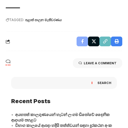
TAGGED:
පළාත් පාලන මැතිවරණය
LEAVE A COMMENT
SEARCH
Recent Posts
අයහපත් කාලගුණයෙන් හැටන් ලංගම ඩිපෝවේ දෛනික
ආදායම පහළට
විභාග කාලයේ ආපදා හදිසි තත්ත්වයන් සඳහා දුරකථන අංක