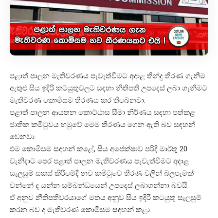
පළාත් පාලන මැතිවරණය පැවැත්වීමට අදාළ තීන්දු තීරණ ගැනීම
ඇතුළු සිය ඉදිරි කටයුතුවලට සඳහා නීතිපති උපදෙස් ලබා ගැනීමට
මැතිවරණ කොමිසම තීරණය කර තිබෙනවා.
පළාත් පාලන ආයතන කොට්ඨාස සීමා නිර්ණය සඳහා පත්කළ
ජාතික කමිටුවය හමුවේ මෙම තීරණය ගෙන ඇති බව සඳහන්
වෙනවා.
එම කොමිසම සඳහන් කළේ, සිය අපේක්ෂාව පරිදි මාර්තු 20
වැනිදාට පෙර පළාත් පාලන මැතිවරණය පැවැත්වීමට අදාළ
සැලසුම් සකස් කිරීමේදී නව කමිටුවේ තීරණ වලින් බලපෑමක්
වන්නේ ද යන්න සම්බන්ධයෙන් උපදෙස් ලබාගන්නා බවයි.
ඒ අනුව නීතිපතිවරයාගේ මතය අනුව සිය ඉදිරි කටයුතු සැලසුම්
කරන බව ද මැතිවරණ කොමිසම සඳහන් කළා.