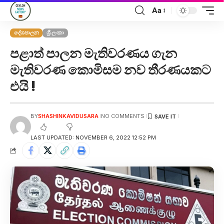
Aa
දේශපාලන
ශ්‍රී ලංකා
පළාත් පාලන මැතිවරණය ගැන
මැතිවරණ කොමිසම නව තීරණයකට
එයි !
BY
SHASHINKAVIDUSARA
NO COMMENTS
LAST UPDATED: NOVEMBER 6, 2022 12:52 PM