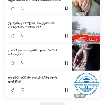
ශ්‍රී ලංකා
සුළි කුණාටුවක් පිළිබඳව කාලගුණයෙන්
අවවාදාත්මක නිවේදනයක් !
කාලගුණය
ශ්‍රී ලංකා
පුරාවස්තු සොයා කැණීම් කල කාන්තාවක්
අත්අඩංගුවට!
1
ශ්‍රී ලංකා
ආපදාවට ලක්වූ ජල සැපයුම පිලිබඳ විශේෂ
දැනුම්දීමක්!
ශ්‍රී ලංකා