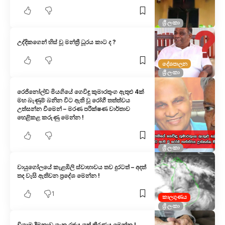
ශ්‍රී ලංකා
උද්දිකගෙන් හිස් වූ මන්ත්‍රී ධූරය කාට ද ?
දේශපාලන
ශ්‍රී ලංකා
රෙජිනෝල්ඩ් මියගියේ ගෙවිඳු කුමාරතුංග ඇතුළු 4ක්
මහ බැණුම් බනින විට ඇති වූ රෝගී තත්ත්වය
උත්සන්න වීමෙන් – මරණ පරීක්ෂණ වාර්තාව
හෙළිකළ කරුණු මෙන්න !
ශ්‍රී ලංකා
වායුගෝලයේ කැළඹිලි ස්වාභාවය තව දුරටත් – අදත්
තද වැසි ඇතිවන ප්‍රදේශ මෙන්න !
1
කාලගුණය
ශ්‍රී ලංකා
විශ්‍රාම දීමනාව ගැන රජය ගත් තීරණය මෙන්න !