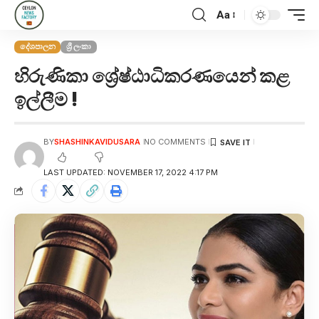
Aa
දේශපාලන
ශ්‍රී ලංකා
හිරුණිකා ශ්‍රේෂ්ඨාධිකරණයෙන් කළ
ඉල්ලීම !
BY
SHASHINKAVIDUSARA
NO COMMENTS
LAST UPDATED: NOVEMBER 17, 2022 4:17 PM