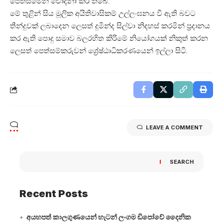
පෙත්සමෙන් චෝදනා කර තිබේ.
මේ තුළින් සිය මූලික අයිතිවාසිකම් උල්ලංඝනය වී ඇති බවට
තීන්දුවක් ලබාදෙන ලෙසත් දුමින්ද සිල්වා නිදහස් කරමින් ප්‍රදානය
කර ඇති පොදු සමාව බලරහිත කිරිමේ නියෝගයක් නිකුත් කරන
ලෙසත් පෙත්සම්කරුවන් ශ්‍රේෂ්ඨාධිකරණයෙන් ඉල්ලා සිටී.
LEAVE A COMMENT
SEARCH
Recent Posts
අයහපත් කාලගුණයෙන් හැටන් ලංගම ඩිපෝවේ දෛනික