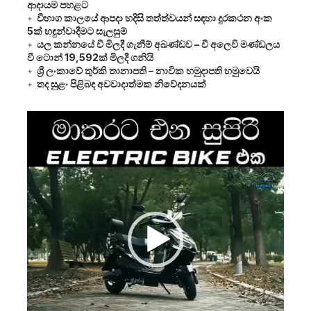
ආදායම පහළට
විභාග කාලයේ ආපදා හදිසි තත්ත්වයන් සඳහා දුරකථන අංක
5ක් හඳුන්වාදීමට සැලසුම්
යල කන්නයේ වී මිලදී ගැනීම් අඛණ්ඩව – වී අලෙවි මණ්ඩලය
වී ටොන් 19,592ක් මිලදී ගනියි
ශ්‍රී ලංකාවේ තුර්කි තානාපති – නාවික හමුදාපති හමුවෙයි
තද සුළං පිළිබඳ අවවාදාත්මක නිවේදනයක්
Video
Player