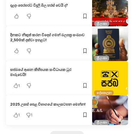
දළදා පෙරහරට විදුලි බිල හරස් වෙයි ද?
ශ්‍රී ලංකා
දිනකට නිකුත් කරන විදෙස් ගමන් බලපත්‍ර සංඛ්‍යාව
2,500ක් දක්වා ඉහළට!
ශ්‍රී ලංකා
සජබ​යේ ආසන කිහිපයක සංවිධායක ධුර
මාරුවෙයි!
1
දේශපාලන
2025 උසස් පෙළ විභාගයේ කාලසටහන මෙන්න!
1
1
ශ්‍රී ලංකා