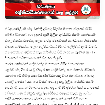
හිටපු පාර්ලිමේන්තු මන්ත්‍රී දුමින්ද සිල්වා මහතා නිදහස් කිරීම
සම්බන්ධයෙන් ගොනුකර ඇති මූලික ආයිතිවාසිකම් පෙත්සමේ
වගඋත්තරකරුවෙකු ලෙස හිටපු ජනාධිපති ගෝඨාභය රාජපක්ෂ
මහතා නම්කරන ලෙස ශ්‍රේෂ්ඨාධිකරණයට ඉල්ලීමක් ලැබී තිබේ.
එම පෙත්සම ඉදිරිපත් කළ පාර්ශ්වය විසින් අදාළ ඉල්ලීම අද (17 )
දින ශ්‍රේෂ්ඨාධිකරණයෙන් සිදුකර තිබුණි.
භාරත ලක්ෂ්මන් ප්‍රේමචන්ද්‍ර මහතාගේ බිරිඳ වන සුමනා
ප්‍රේමචන්ද්‍ර, දියණිය වූ හිරුණිකා ප්‍රේමචන්ද්‍ර සහ මානව හිමිකම්
කොමිසමේ හිටපු කොමසාරිස්වරයෙකු වන ජනාධිපති නීතිඥ
ගසාලි හුසේන් යන අය විසින් ගොනු කළ මූලික අයිතිවාසිකම්
පෙත්සම් තුනක් විභාගය සඳහා අද ගාමිණි අමරසේකර සහ ජනක්
ද සිල්වා යන විනිසුරු මඩුල්ල ඉදිරියේ එලෙස කැඳවනු ලැබීය.
එහිදී පෙත්සම්කාර පාර්ශ්වය වෙනුවෙන් පෙනී සිටි එම්.ඒ.
සුමන්දිරන්, ජෙෆ්රි අලගරත්නම් යන ජනාධිපති නීතිඥවරුන් සහ