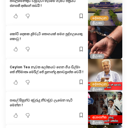
පාර්ලිමේන්තුව විසුරුවා හැරීමේ ගැසට් පත්‍රයට
ජනපති අත්සන් තබයි !
දේශපාලන
ශ්‍රී ලංකා
කෝටි දෙකක දුම්වැටි තොගයක් සමග පුද්ගලයෙකු
කොටු !
ශ්‍රී ලංකා
Ceylon Tea නැවත ලෝකයට ගෙන ගිය ඩිල්මා
තේ නිර්මාතෘ මෙරිල් ජේ ප්‍රනාන්දු අභාවප්‍රාප්ත වෙයි !
දේශපාලන
ශ්‍රී ලංකා
පාසල් සිසුන්ට අවුරුදු නිවාඩුව ලැබෙන හැටි
මෙන්න !
අධ්‍යාපනික
ශ්‍රී ලංකා