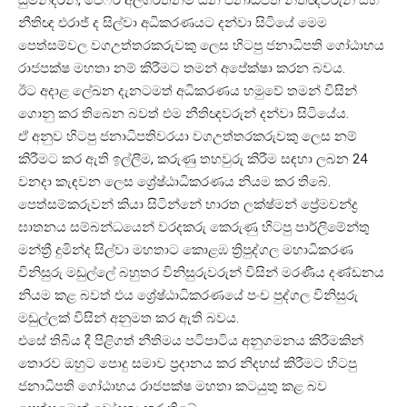
නීතිඥ එරාජ් ද සිල්වා අධිකරණයට දන්වා සිටියේ මෙම
පෙත්සම්වල වගඋත්තරකරුවකු ලෙස හිටපු ජනාධිපති ගෝඨාභය
රාජපක්ෂ මහතා නම් කිරීමට තමන් අපේක්ෂා කරන බවය.
ඊට අදාළ ලේඛන දැනටමත් අධිකරණය හමුවේ තමන් විසින්
ගොනු කර තිබෙන බවත් එම නීතිඥවරුන් දන්වා සිටියේය.
ඒ අනුව හිටපු ජනාධිපතිවරයා වගඋත්තරකරුවකු ලෙස නම්
කිරීමට කර ඇති ඉල්ලීම, කරුණු තහවුරු කිරීම සඳහා ලබන 24
වනදා කැඳවන ලෙස ශ්‍රේෂ්ඨාධිකරණය නියම කර තිබේ.
පෙත්සම්කරුවන් කියා සිටින්නේ භාරත ලක්ෂ්මන් ප්‍රේමචන්ද්‍ර
ඝාතනය සම්බන්ධයෙන් වරදකරු කෙරුණු හිටපු පාර්ලිමේන්තු
මන්ත්‍රී දුමින්ද සිල්වා මහතාට කොළඹ ත්‍රිපුද්ගල මහාධිකරණ
විනිසුරු මඩුල්ලේ බහුතර විනිසුරුවරුන් විසින් මරණීය දණ්ඩනය
නියම කළ බවත් එය ශ්‍රේෂ්ඨාධිකරණයේ පංච පුද්ගල විනිසුරු
මඩුල්ලක් විසින් අනුමත කර ඇති බවය.
එසේ තිබිය දී පිළිගත් නීතිමය පටිපාටිය අනුගමනය කිරීමකින්
තොරව ඔහුට පොදු සමාව ප්‍රදානය කර නිදහස් කිරීමට හිටපු
ජනාධිපති ගෝඨාභය රාජපක්ෂ මහතා කටයුතු කළ බව