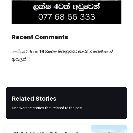
Recent Comments
පෙට්‍රියට්96
on
16 වසරක සිරදඬුවමට එරෙහිව සරණගෙන්
ඇපෑලක් !!
Related Stories
Uncover the stories that related to the post!