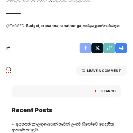
TAGGED:
Budget
prasanna ranathunga
අයවැය
ප්‍රසන්න රණතුංග
LEAVE A COMMENT
SEARCH
Recent Posts
අයහපත් කාලගුණයෙන් හැටන් ලංගම ඩිපෝවේ දෛනික
ආදායම පහළට