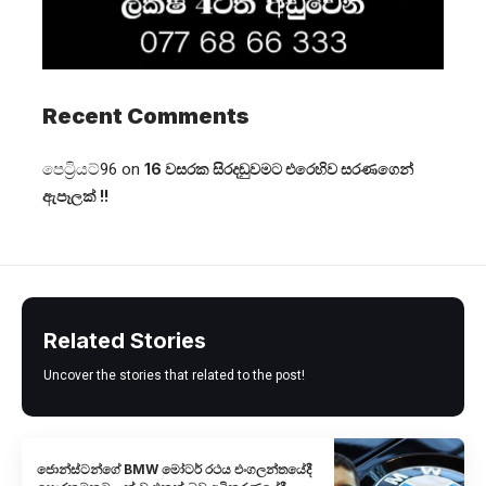
Recent Comments
පෙට්‍රියට්96
on
16 වසරක සිරදඬුවමට එරෙහිව සරණගෙන්
ඇපෑලක් !!
Related Stories
Uncover the stories that related to the post!
ජොන්ස්ටන්ගේ BMW මෝටර් රථය එංගලන්තයේදී