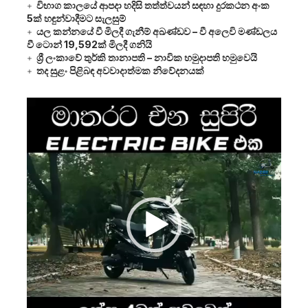
විභාග කාලයේ ආපදා හදිසි තත්ත්වයන් සඳහා දුරකථන අංක
5ක් හඳුන්වාදීමට සැලසුම්
යල කන්නයේ වී මිලදී ගැනීම් අඛණ්ඩව – වී අලෙවි මණ්ඩලය
වී ටොන් 19,592ක් මිලදී ගනියි
ශ්‍රී ලංකාවේ තුර්කි තානාපති – නාවික හමුදාපති හමුවෙයි
තද සුළං පිළිබඳ අවවාදාත්මක නිවේදනයක්
Video
Player