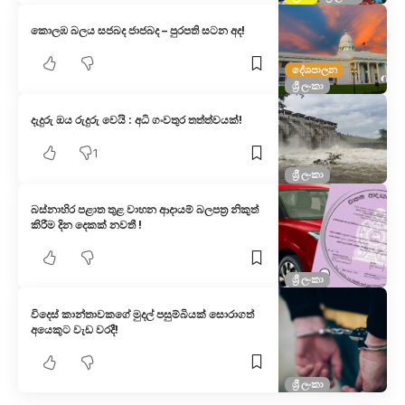
කොලඹ බලය සජබද ජාජබද – පුරපති සටන අද!
දේශපාලන
ශ්‍රී ලංකා
දැදුරු ඔය රුදුරු වෙයි : අධි ගංවතුර තත්ත්වයක්!
1
ශ්‍රී ලංකා
බස්නාහිර පළාත තුළ වාහන ආදායම් බලපත්‍ර නිකුත්
කිරීම දින දෙකක් නවතී !
ශ්‍රී ලංකා
විදෙස් කාන්තාවකගේ මුදල් පසුම්බියක් සොරාගත්
අයෙකුට වැඩ වරදී!
ශ්‍රී ලංකා