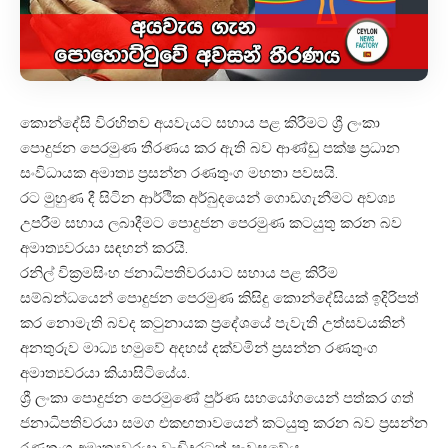
කොන්දේසි විරහිතව‍ අයවැයට සහාය පළ කිරීමට ශ්‍රී ලංකා
පොදුජන පෙරමුණ තීරණය කර ඇති බව ආණ්ඩු පක්ෂ ප්‍රධාන
සංවිධායක අමාත්‍ය ප්‍රසන්න රණතුංග මහතා පවසයි.
රට මුහුණ දී සිටින ආර්ථික අර්බුදයෙන් ගොඩගැනීමට අවශ්‍ය
උපරීම සහාය ලබාදීමට පොදුජන පෙරමුණ කටයුතු කරන බව
අමාත්‍යවරයා සඳහන් කරයි.
රනිල් වික්‍රමසිංහ ජනාධිපතිවරයාට සහාය පළ කිරීම
සම්බන්ධයෙන් පොදුජන පෙරමුණ කිසිදු කොන්දේසියක් ඉදිරිපත්
කර නොමැති බවද කටුනායක ප්‍රදේශයේ පැවැති උත්සවයකින්
අනතුරුව මාධ්‍ය හමුවේ අදහස් දක්වමින් ප්‍රසන්න රණතුංග
අමාත්‍යවරයා කියාසිටියේය.
ශ්‍රී ලංකා පොදුජන පෙරමුණේ පුර්ණ සහයෝගයෙන් පත්කර ගත්
ජනාධිපතිවරයා සමග එකඟතාවයෙන් කටයුතු කරන බව ප්‍රසන්න
රණතුංග අමාත්‍යවරයා වැඩිදුරටත් පැවසුවේය.