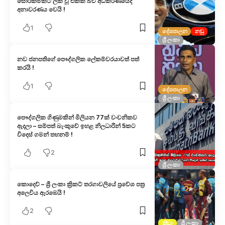
සොරකමකට ලක් වූ එකක් බව අධිකරණයේදී
අනාවරණය වෙයි !
1
දේශපාලන
නඩු
ශ්‍රී ලංකා
නව ජනපතිගේ පෞද්ගලික ලේකම්වරයාවත් පත්
කරයි !
1
දේශපාලන
ශ්‍රී ලංකා
පෞද්ගලික ගිණුමකින් මිලියන 77ක් වංචනිකව
ඇදලා – සම්පත් බැංකුවේ ඉහළ නිලධාරීන් 5කට
විදෙස් ගමන් තහනම් !
2
ශ්‍රී ලංකා
කොදෙව් – ශ්‍රී ලංකා ක්‍රිකට් තරගාවලියේ ප්‍රවේශ පත්‍ර
අලෙවිය ඇරඹෙයි !
2
ක්‍රීඩා
ශ්‍රී ලංකා