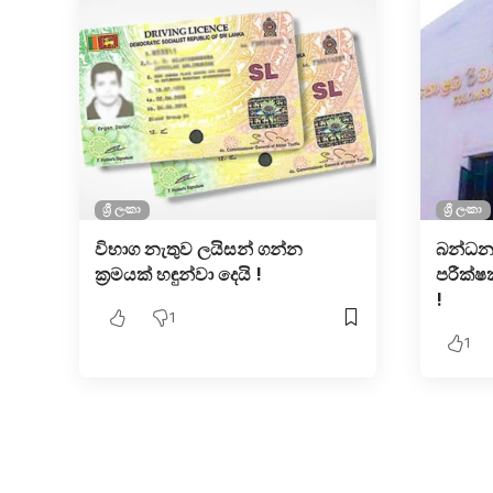
ශ්‍රී ලංකා
ශ්‍රී ලංකා
විභාග නැතුව ලයිසන් ගන්න
බන්ධනා
ක්‍රමයක් හඳුන්වා දෙයි !
පරීක්
!
1
1