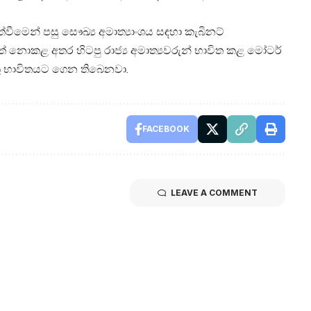
වීමෙන් පසු සෞඛ්‍ය අමාත්‍යාංශය සඳහා කැබිනට්
 පත් නොකළ අතර හිටපු රාජ්‍ය අමාත්‍යවරුන් භාවිත කළ මෝටර්
ු භාවිතයට ගෙන තිබෙනවා.
FACEBOOK
LEAVE A COMMENT