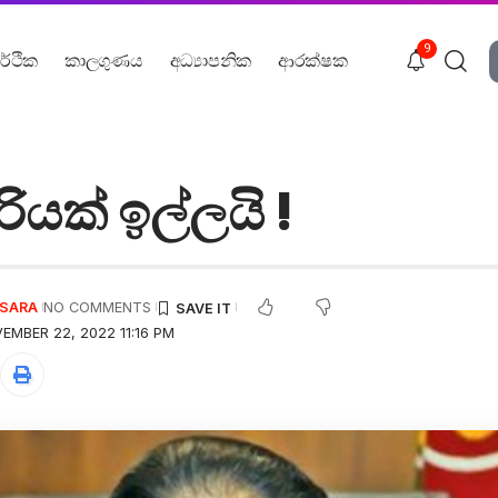
9
ර්ථික
කාලගුණය
අධ්‍යාපනික
ආරක්ෂක
රියක් ඉල්ලයි !
USARA
NO COMMENTS
EMBER 22, 2022 11:16 PM