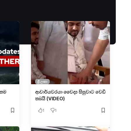
ශ්‍රී ලංකා
වතම
ආචාර්යවරයා වෛද්‍ය සිසුවාට වෙඩි
තබයි (VIDEO)
1
1