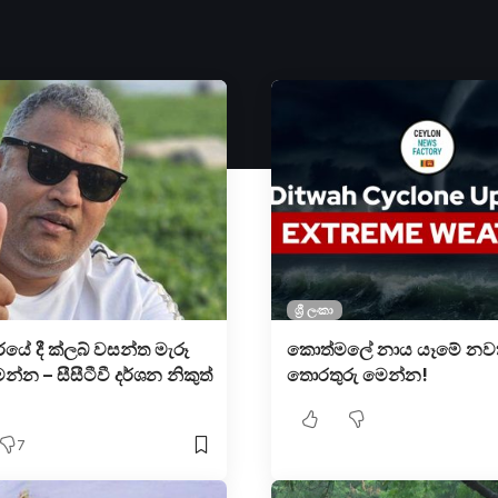
ශ්‍රී ලංකා
රයේ දී ක්ලබ් වසන්ත මැරූ
කොත්මලේ නාය යෑමේ න
න්න – සීසීටීවී දර්ශන නිකුත්
තොරතුරු මෙන්න!
7