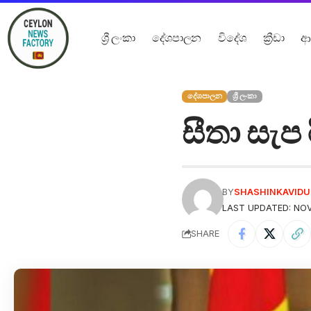
ශ්‍රී ලංකා
දේශපාලන
විදේශ
ක්‍රීඩා
ආ
දේශපාලන
ශ්‍රී ලංකා
සීතා සැප 
BY
SHASHINKAVID
LAST UPDATED: NOV
SHARE