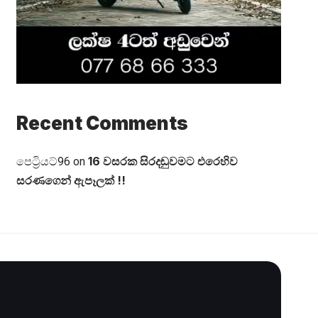
Recent Comments
16 වසරක සිරදඬුවමට එරෙහිව
පෙට්‍රියට්96
on
සරණගෙන් ඇපෑලක් !!