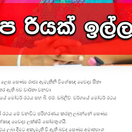
 ලෙස සෞඛ්‍ය රාජ්‍ය ඇමැතිනි විශේෂඥ වෛද්‍ය සීතා
කර ඇති බව වාර්තා වනවා.
යේ මෝටර් රථය සහ බී. එම්. ඩබ්ලිව්. වර්ගයේ මෝටර් රථය
සුපිරි රථය මේ වනවිට පරිහරණය කරනු ලබන්නේ සෞඛ්‍ය
ෂඥ වෛද්‍ය ලක්ෂ්මි සෝමතුංගයි.
ලබා දීමට අකැමැති වී ඇති බවද සෞඛ්‍ය අමාත්‍යාංශ