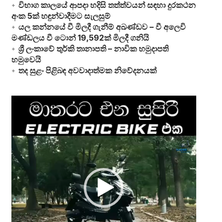
විභාග කාලයේ ආපදා හදිසි තත්ත්වයන් සඳහා දුරකථන
අංක 5ක් හඳුන්වාදීමට සැලසුම්
යල කන්නයේ වී මිලදී ගැනීම් අඛණ්ඩව – වී අලෙවි
මණ්ඩලය වී ටොන් 19,592ක් මිලදී ගනියි
ශ්‍රී ලංකාවේ තුර්කි තානාපති – නාවික හමුදාපති
හමුවෙයි
තද සුළං පිළිබඳ අවවාදාත්මක නිවේදනයක්
Video
Player