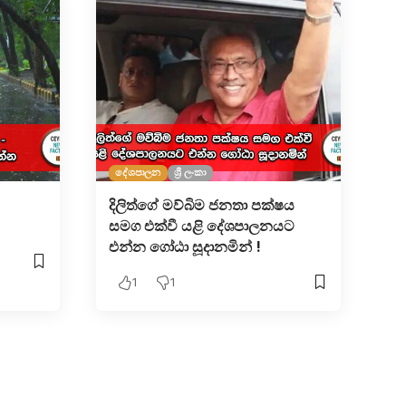
දේශපාලන
ශ්‍රී ලංකා
දිලිත්ගේ මව්බිම ජනතා පක්ෂය
සමග එක්වී යළි දේශපාලනයට
එන්න ගෝඨා සූදානමින් !
1
1