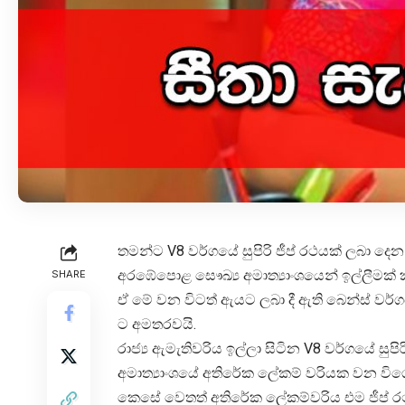
තමන්ට V8 වර්ගයේ සුපිරි ජීප් රථයක් ලබා දෙන
අරඹේපොළ සෞඛ්‍ය අමාත්‍යාංශයෙන් ඉල්ලීමක් 
SHARE
ඒ මේ වන විටත් ඇයට ලබා දී ඇති බෙන්ස් වර්ග
ට අමතරවයි.
රාජ්‍ය ඇමැතිවරිය ඉල්ලා සිටින V8 වර්ගයේ 
අමාත්‍යාංශයේ අතිරේක ලේකම් වරියක වන විශේ
කෙසේ වෙතත් අතිරේක ලේකම්වරිය එම ජීප් රථය 