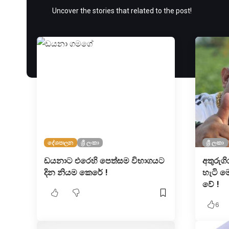
Uncover the stories that related to the post!
දේශපාලන
ශ්‍රී ලංකා
ශ්‍රී ලංකා
ඩයනාට එරෙහි පෙත්සම විභාගයට
අතුරුගි
දින නියම කෙරේ !
හැටි මෙ
වේ !
6