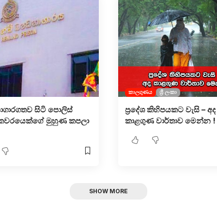
කාලගුණය
ශ්‍රී ලංකා
ගාරගතව සිටි පොලිස්
ප්‍රදේශ කිහිපයකට වැසි – අද
ෂකවරයෙක්ගේ මුහුණ කපලා
කාළගුණ වාර්තාව මෙන්න !
SHOW MORE