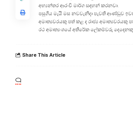
අභ්‍යන්තර ආරංචි මාර්ග සඳහන් කරනවා.
පසුගිය මැයි මස නවවැනිදා පැවති ආණ්ඩුව ඉවත්
අමාත්‍යවරයකු පත් කළ ද රාජ්‍ය අමාත්‍යවරයකු
රථ අමාත්‍යංශයේ අතිරේක ලේකම්වරු දෙදෙනක
Share This Article