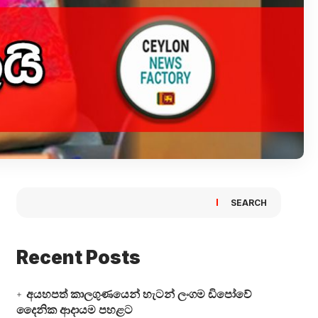
SEARCH
Recent Posts
අයහපත් කාලගුණයෙන් හැටන් ලංගම ඩිපෝවේ
දෛනික ආදායම පහළට