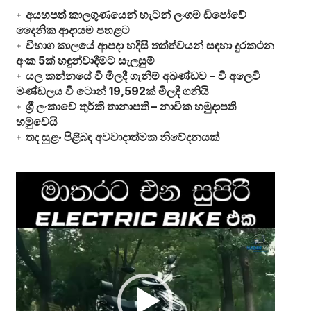
අයහපත් කාලගුණයෙන් හැටන් ලංගම ඩිපෝවේ
දෛනික ආදායම පහළට
විභාග කාලයේ ආපදා හදිසි තත්ත්වයන් සඳහා දුරකථන
අංක 5ක් හඳුන්වාදීමට සැලසුම්
යල කන්නයේ වී මිලදී ගැනීම් අඛණ්ඩව – වී අලෙවි
මණ්ඩලය වී ටොන් 19,592ක් මිලදී ගනියි
ශ්‍රී ලංකාවේ තුර්කි තානාපති – නාවික හමුදාපති
හමුවෙයි
තද සුළං පිළිබඳ අවවාදාත්මක නිවේදනයක්
Video
Player