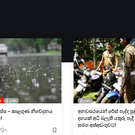
ය
ශ්‍රී ලංකා
ශ්‍රී ලංකා
ැස්ස – කාළගුණ නිවේදනය
අනවසරයෙන් රේස් පැද්ද පුද
!
දහයක් අධි බලැති යතුරු පැද
සමග අත්අඩංගුවට!
1