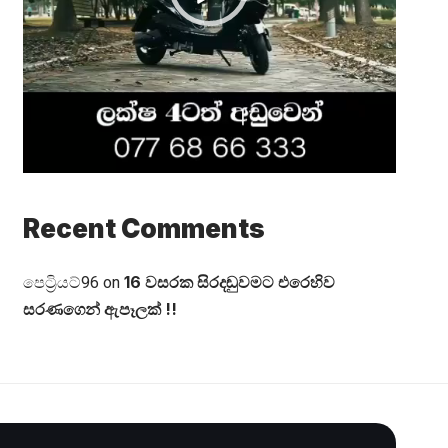
Recent Comments
16 වසරක සිරදඬුවමට එරෙහිව
පෙට්‍රියට්96
on
සරණගෙන් ඇපෑලක් !!