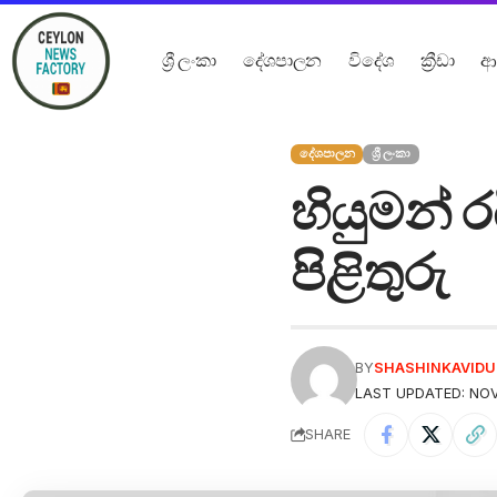
ශ්‍රී ලංකා
දේශපාලන
විදේශ
ක්‍රීඩා
ආ
දේශපාලන
ශ්‍රී ලංකා
හියුමන් 
පිළිතුරු
BY
SHASHINKAVID
LAST UPDATED: NOV
SHARE