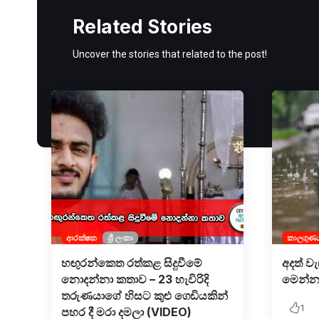
Related Stories
Uncover the stories that related to the post!
ආරක්ෂක
ශ්‍රී ලංකා
කාලගුණ
හඟුරන්කෙත රත්කළ සිදුවීමේ
අදත් ව
නොදන්නා කතාව – 23 හැවිරිදි
මෙන්න
තරුණයාගේ හිසට කුළු ගෙඩියකින්
1
පහර දී මරා දමලා (VIDEO)