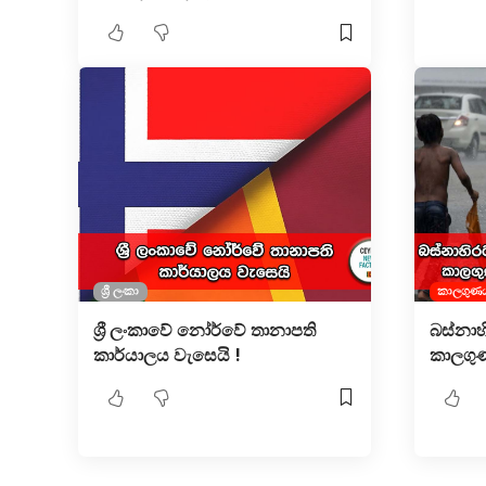
ශ්‍රී ලංකා
කාලගුණ
ශ්‍රී ලංකාවේ නෝර්වේ තානාපති
බස්නාහ
කාර්යාලය වැසෙයි !
කාලගුණ