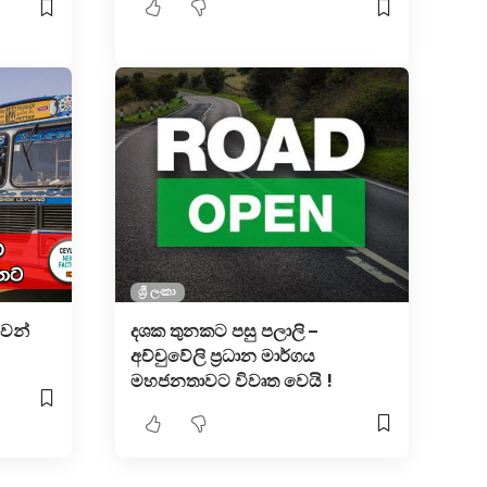
ශ්‍රී ලංකා
වෙන්
දශක තුනකට පසු පලාලි –
අච්චුවේලි ප්‍රධාන මාර්ගය
මහජනතාවට විවෘත වෙයි !