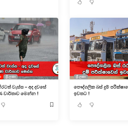
ය
ශ්‍රී ලංකා
ශ්‍රී ලංකා
ිරටත් වැස්ස – අද දවසේ
පෞද්ගලික බස් දුම් පරීක්ෂා
 වාර්තාව මෙන්න !
ඉවතට !