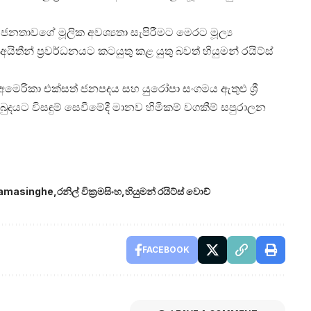
ේ ජනතාවගේ මූලික අවශ්‍යතා සැපිරීමට මෙරට මූල්‍ය
යිතීන් ප්‍රවර්ධනයට කටයුතු කළ යුතු බවත් හියුමන් රයිට්ස්
මෙරිකා එක්සත් ජනපදය සහ යුරෝපා සංගමය ඇතුළු ශ්‍රී
බුදයට විසඳුම් සෙවීමේදී මානව හිමිකම් වගකීම් සපුරාලන
ramasinghe
රනිල් වික්‍රමසිංහ
හියුමන් රයිට්ස් වොච්
FACEBOOK