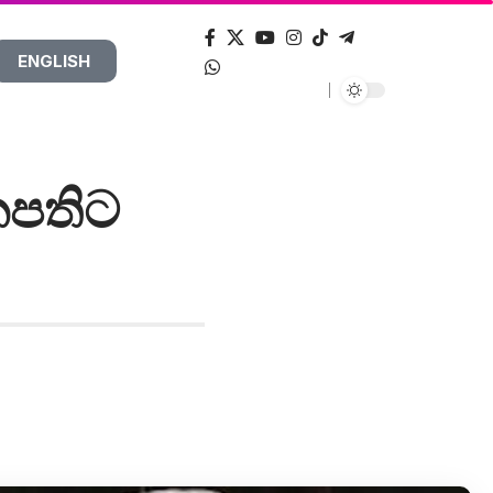
ENGLISH
නපතිට