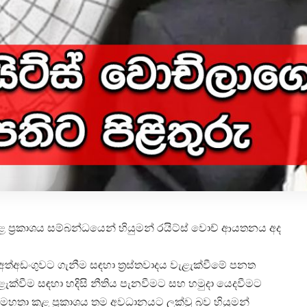
ළ ප්‍රකාශය සම්බන්ධයෙන් හියුමන් රයිට්ස් වොච් ආයතනය අද
 අත්අඩංගුවට ගැනීම සඳහා ත්‍රස්තවාදය වැළැක්වීමේ පනත
ක්වීම සඳහා හදිසි නීතිය පැනවීමට සහ හමුදා යෙදවීමට
හ මහතා කළ ප්‍රකාශය තම අවධානයට ලක්වූ බව හියුමන්