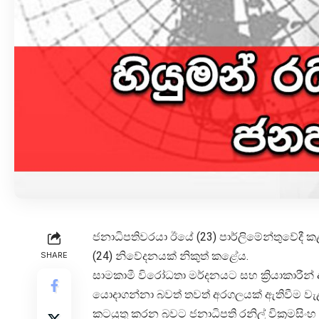
ජනාධිපතිවරයා ඊයේ (23) පාර්ලිමේන්තුවේදී ක
(24) නිවේදනයක් නිකුත් කළේය.
SHARE
සාමකාමී විරෝධතා මර්දනයට සහ ක්‍රියාකාරීන්
යොදාගන්නා බවත් තවත් අරගලයක් ඇතිවීම වැළැ
කටයුතු කරන බවට ජනාධිපති රනිල් වික්‍රමසිං