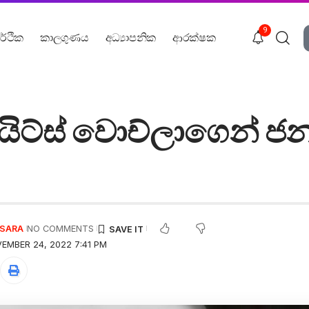
9
ර්ථික
කාලගුණය
අධ්‍යාපනික
ආරක්ෂක
රයිට්ස් වොච්ලාගෙන් ජ
USARA
NO COMMENTS
EMBER 24, 2022 7:41 PM