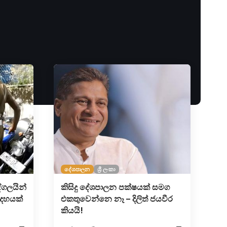
දේශපාලන
ශ්‍රී ලංකා
්ගලයින්
කිසිදු දේශපාලන පක්ෂයක් සමග
ි දහයක්
එකතුවෙන්නෙ නෑ – දිලිත් ජයවීර
කියයි!