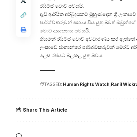
රයිට්ස් වොච් පවසයි.
දැඩි ආර්ථික අර්බුදයකට මුහුණදෙන ශ්‍රී ලංකාව
පාර්ශ්වකරුවන් සහාය විය යුතු බවත් ඔවුන්ගේ අ
වොච් ආයතනය පවසයි.
හියුමන් රයිට්ස් වොච් අවධාරණය කර ඇත්තේ අ
ලංකාවේ ජාත්‍යන්තර පාර්ශ්වකරුවන් මෙරට අර්
ලෙස රජයට බලකළ යුතු බවය.
TAGGED:
Human Rights Watch
Ranil Wick
Share This Article