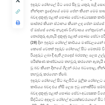
ඉදුරුව රෝහලේ මීට පෙර සිදු වූ යතුරු පැ
නින්දාන ප්‍රදේශයේ මෙම පේන කියන මෙම ස
බවද දකුණු පළාත් සෞඛ්‍ය සේවා අධ්‍යක්‍ෂක 
සාස්තර කියන ස්ථානය කියන ලද පේන ඔස්සේ 
ඒ ඔස්සේ ගොඩ නැගුණ විශ්වාසය හේතුවෙන්
තොරතුරු ඇතැයි දකුණු පළාත් සෞඛ්‍ය සේවා
(28) දින ඉදුරුව රෝහල් කාර්යය මණ්ඩලයෙන්
කෙසේ වෙතත් ඉදුරුව රෝහලේ සිට මෙතරම් වි
රියදුරුට ලබා දී ඇති උපදෙස් බරපතල ලෙස උ
පරීක්ෂණ කණ්ඩායම තහවුරු කරගෙන ඇතැයි දකුණු
වූ බව කියන දිනයේ ගිලන් රථය බටපොළ, නින
තහවුරු කරගෙන තිබේ.
ඉදුරුව රෝහලේ සිට බලපිටිය මූලික රෝහලට රෝග
කාර්යය බවද එය නිසි ලෙස ඉටු නොකිරීම සම්
බවද දකුණු පළාත් සෞඛ්‍ය සේවා අධ්‍යක්‍ෂක විශේ
සිද්ධියට අදාලව රෝහල් අධ්‍යක්ෂවරයාගේ සිට ස