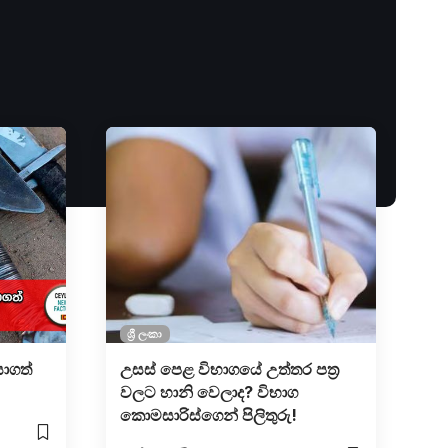
ශ්‍රී ලංකා
යාගත්
උසස් පෙළ විභාගයේ උත්තර පත්‍ර
වලට හානි වෙලාද? විභාග
කොමසාරිස්ගෙන් පිලිතුරු!