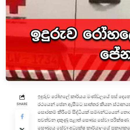
ඉදුරුව රෝහලේ කාර්යය මණ්ඩලයේ පස් දෙනෙක
රථයෙන් පේන ඇසීමට සාත්තර කියන ස්ථානයක්
SHARE
සොරකම් කිරීමේ සිද්ධියක් සම්බන්ධයෙන් තොර
පවත්වන දකුණු පළාත් සෞඛ්‍ය සේවා පරික්ෂ
සෞඛ්‍යය සේවා අධ්‍යක්ෂ කාර්යාලයේ ප්‍රකාශක