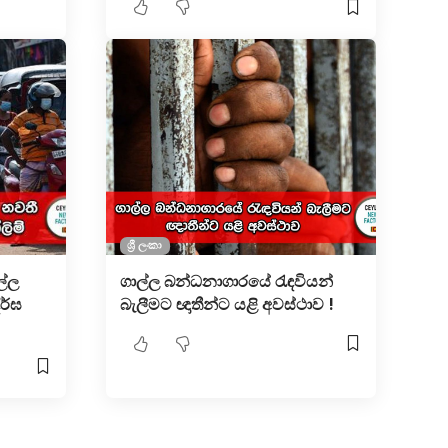
ශ්‍රී ලංකා
ල්ල
ගාල්ල බන්ධනාගාරයේ රැඳවියන්
ීර්ඝ
බැලීමට ඥාතීන්ට යළි අවස්ථාව !