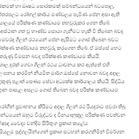
දි සොරකමක් හා ඖෂධ සොරකමක් සම්බන්ධයෙන් බටපොල,
ාස්තරපලට රෝහල් කාර්ය මණ්ඩලය පැමිණ පේන අසා ඇති
කාර්යාලයේ පරීක්ෂණ කණ්ඩායම තහවුරුකර ගෙන තිබේ.
අස්ථාන ගත වූ භාණ්ඩ සොයා ගැනීමට හැකි වී තිබෙන බවද
 මෙවරද ගිලන් රථයෙන් පේන ඇසීමට ගොස් තිබෙන බවට
 පරීක්ෂණ කණ්ඩායම තහවුරු කරගෙන තිබේ. ඒ ඔස්සේ හෙට
 කරුණු විමසන බවද පරික්ෂණ කණ්ඩායම කියයි.
ශාල දුරක් ගෙවා ගිලන් රථය ධාවනය කර ඇත්තේ එහි
ල්ලංඝනය කරමින් නියමිත මාර්ග ඔස්සේ නොවන බවද අදාල
 පළාත් සෞඛ්‍ය සේවා අධ්‍යක්ෂ කාර්යාලය කියයි. සිද්ධිය
්දාන පාසැල අසලට ගොස් තිබෙන බවද පරීක්ෂ කණ්ඩායම
ීන් ප්‍රවාහනය කිරීමට අදාල ගිලන් රථ රියදුරාට පවරා තිබූ
බන්ධයෙන් ඔහුට විරුද්ධව ද විනයානුකූල පරික්ෂණ පවත්වන
ෂඥ වෛද්‍ය චන්දිම සිරිතුංග ප්‍රකාශ කළේය.
ියලුම පුද්ගලයින්ගෙන් ප්‍රකාශ සටහන් කරගනිමින් විමර්ශන