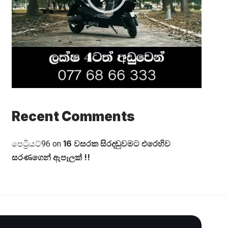
Recent Comments
16 වසරක සිරදඬුවමට එරෙහිව
පෙට්‍රියට්96
on
සරණගෙන් ඇපෑලක් !!