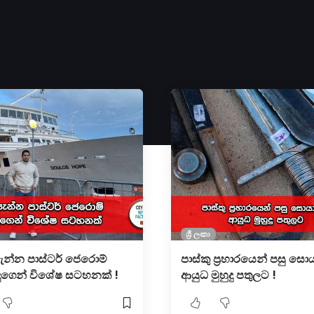
ශ්‍රී ලංකා
පැන්න පාස්ටර් ජෙරොම්
පාස්කු ප්‍රහාරයෙන් පසු සො
න්දුගෙන් විශේෂ සටහනක් !
ආයුධ මුහුදු පතුලට !