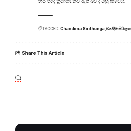
නිසි පරිදි ක්‍රියාත්මකව ඇති බව ද ඔහු කිවේය.
TAGGED:
Chandima Sirithunga
චන්දිම සිරිතුංග
Share This Article