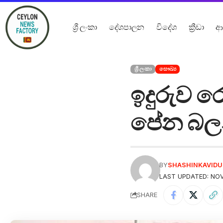
ශ්‍රී ලංකා
දේශපාලන
විදේශ
ක්‍රීඩා
ආ
ශ්‍රී ලංකා
සෞඛ්‍ය
ඉදුරුව ර
පේන බලන්
BY
SHASHINKAVID
LAST UPDATED: NOV
SHARE