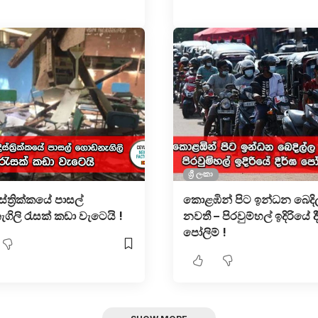
ශ්‍රී ලංකා
ස්ත්‍රික්කයේ පාසල්
කොළඹින් පිට ඉන්ධන බෙදි
ිලි රැසක් කඩා වැටෙයි !
නවතී – පිරවුම්හල් ඉදිරියේ ද
පෝලිම් !