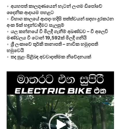
අයහපත් කාලගුණයෙන් හැටන් ලංගම ඩිපෝවේ
දෛනික ආදායම පහළට
විභාග කාලයේ ආපදා හදිසි තත්ත්වයන් සඳහා දුරකථන
අංක 5ක් හඳුන්වාදීමට සැලසුම්
යල කන්නයේ වී මිලදී ගැනීම් අඛණ්ඩව – වී අලෙවි
මණ්ඩලය වී ටොන් 19,592ක් මිලදී ගනියි
ශ්‍රී ලංකාවේ තුර්කි තානාපති – නාවික හමුදාපති
හමුවෙයි
තද සුළං පිළිබඳ අවවාදාත්මක නිවේදනයක්
Video
Player