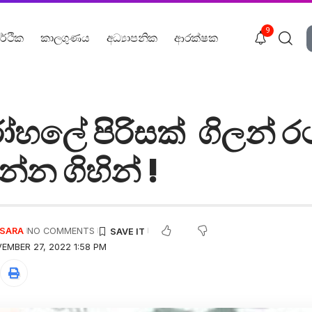
9
ර්ථික
කාලගුණය
අධ්‍යාපනික
ආරක්ෂක
ෝහලේ පිරිසක් ගිලන් 
න ගිහින් !
USARA
NO COMMENTS
EMBER 27, 2022 1:58 PM