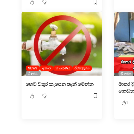
NEWS
ආහාර
කාලගුණය
ජීවනක්‍රමය
ශ්‍රී ලංකා
ශ්‍රී ලංකා
හෙට වතුර කැපෙන තැන් මෙන්න
මාතර දි
ගොඩනැග
1