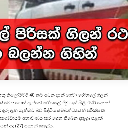
ු කිලෝමීටර් 40 කට අධික දුරක් ගෙවා රෝහලේ ගිලන්
 වෙත ගොස් ඇත්තේ රෝහලේ තිබූ ගෑස් සිලින්ඩර් දෙකක්
තුරු දැන ගැනීමට බව සිද්ධිය සම්බන්ධයෙන් පරීක්ෂණ
ණ කණ්ඩායම් අනාවණය කර ගෙන තිබෙන දකුණු පළාත්
යෙන් අද (27) සදහන් කළේය.