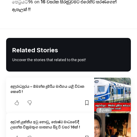
පෙට්‍රියට්96
on
16 වසරක සිරදඬුවමට එරෙහිව සරණගෙන්
ඇපෑලක් !!
Related Stories
Uncover the stories that related to the post!
අනුරාධපුරය – ඕමන්ත දුම්රිය මාර්ගය යළි විවෘත
කෙරේ !
ශ්‍රී ලංකා
අදටත් යුක්තිය ඉටු නොවූ, ජ්‍යෙෂ්ඨ මාධ්‍යවේදී
ලසන්ත වික්‍රමතුංග ඝාතනය සිදු වී වසර 16ක් !