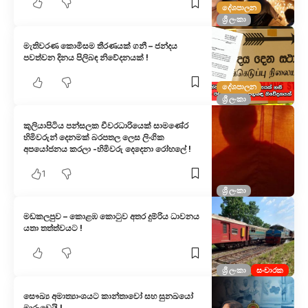
දේශපාලන
ශ්‍රී ලංකා
මැතිවරණ කොමිසම තීරණයක් ගනී – ජන්දය
පවත්වන දිනය පිලිබඳ නිවේදනයක් !
දේශපාලන
ශ්‍රී ලංකා
කුලියාපිටිය පන්සලක චීවරධාරියෙක් සාමණේර
හිමිවරුන් දෙනමක් බරපතල ලෙස ලිංගික
අපයෝජනය කරලා -හිමිවරු දෙදෙනා රෝහලේ !
1
ශ්‍රී ලංකා
මඩකලපුව – කොළඹ කොටුව අතර දුම්රිය ධාවනය
යතා තත්ත්වයට !
ශ්‍රී ලංකා
සංචාරක
සෞඛ්‍ය අමාත්‍යාංශයට කාන්තාවෝ සහ සුනඛයෝ
මාරුවෙයි !