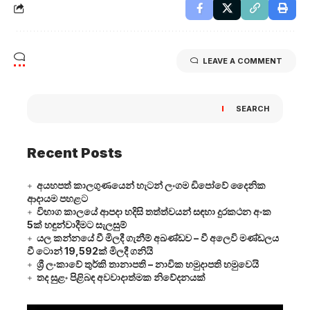
LEAVE A COMMENT
SEARCH
Recent Posts
අයහපත් කාලගුණයෙන් හැටන් ලංගම ඩිපෝවේ දෛනික
ආදායම පහළට
විභාග කාලයේ ආපදා හදිසි තත්ත්වයන් සඳහා දුරකථන අංක
5ක් හඳුන්වාදීමට සැලසුම්
යල කන්නයේ වී මිලදී ගැනීම් අඛණ්ඩව – වී අලෙවි මණ්ඩලය
වී ටොන් 19,592ක් මිලදී ගනියි
ශ්‍රී ලංකාවේ තුර්කි තානාපති – නාවික හමුදාපති හමුවෙයි
තද සුළං පිළිබඳ අවවාදාත්මක නිවේදනයක්