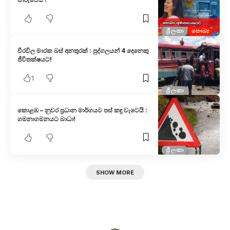
ශ්‍රී ලංකා
සෞඛ්‍ය
වීරවිල මාරක බස් අනතුරක් : පුද්ගලයන් 4 දෙනෙකු
ජීවිතක්ෂයට!
1
ශ්‍රී ලංකා
කොළඹ – නුවර ප්‍රධාන මාර්ගයට පස් කඳු වැටෙයි :
ගමනාගමනයට බාධා!
ශ්‍රී ලංකා
SHOW MORE