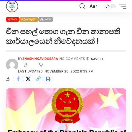
Aa
ආහාර
දේශපාලන
ශ්‍රී ලංකා
චීන සහල් තොග ගැන චීන තානාපති
කාර්යාලයෙන් නිවේදනයක් !
BY
SHASHINKAVIDUSARA
NO COMMENTS
LAST UPDATED: NOVEMBER 28, 2022 6:39 PM