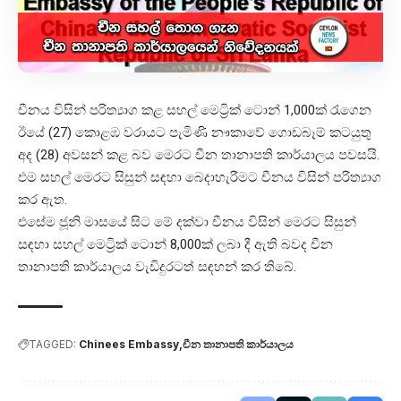
චීනය විසින් පරිත්‍යාග කළ සහල් මෙට්‍රික් ටොන් 1,000ක් රැගෙන
ඊයේ (27) කොළඹ වරායට පැමිණි නෟකාවේ ගොඩබෑම් කටයුතු
අද (28) අවසන් කළ බව මෙරට චීන තානාපති කාර්යාලය පවසයි.
එම සහල් මෙරට සිසුන් සඳහා බෙදාහැරීමට චීනය විසින් පරිත්‍යාග
කර ඇත.
එසේම ජූනි මාසයේ සිට මේ දක්වා චීනය විසින් මෙරට සිසුන්
සඳහා සහල් මෙට්‍රික් ටොන් 8,000ක් ලබා දී ඇති බවද චීන
තානාපති කාර්යාලය වැඩිදුරටත් සඳහන් කර තිබේ.
TAGGED:
Chinees Embassy
චීන තානාපති කාර්යාලය