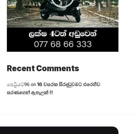
Recent Comments
16 වසරක සිරදඬුවමට එරෙහිව
පෙට්‍රියට්96
on
සරණගෙන් ඇපෑලක් !!