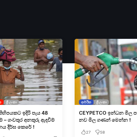
ය
ශ්‍රී ලංකා
ආර්ථික
ශ්‍රී ලංකා
 කිහිපයකට ඉදිරි පැය 48
CEYPETCO ඉන්ධන මිල ප
් – ගංවතුර අනතුරු ඇඳවීම්
නව මිල ගණන් මෙන්න !
ය දීර්ඝ කෙරේ !
27
58