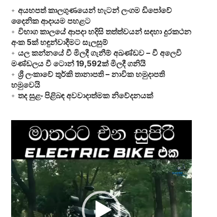
අයහපත් කාලගුණයෙන් හැටන් ලංගම ඩිපෝවේ
දෛනික ආදායම පහළට
විභාග කාලයේ ආපදා හදිසි තත්ත්වයන් සඳහා දුරකථන
අංක 5ක් හඳුන්වාදීමට සැලසුම්
යල කන්නයේ වී මිලදී ගැනීම් අඛණ්ඩව – වී අලෙවි
මණ්ඩලය වී ටොන් 19,592ක් මිලදී ගනියි
ශ්‍රී ලංකාවේ තුර්කි තානාපති – නාවික හමුදාපති
හමුවෙයි
තද සුළං පිළිබඳ අවවාදාත්මක නිවේදනයක්
Video
Player