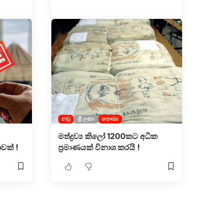
නඩු
ශ්‍රී ලංකා
සෞඛ්‍ය
මත්ද්‍රව්‍ය කිලෝ 1200කට අධික
වක් !
ප්‍රමාණයක් විනාශ කරයි !