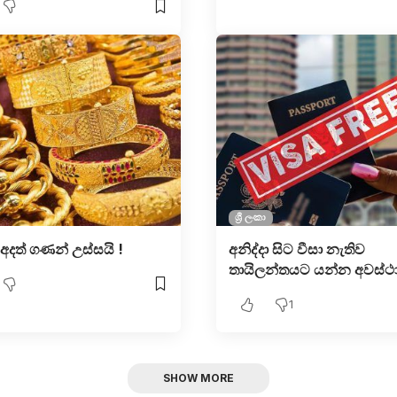
ශ්‍රී ලංකා
 අදත් ගණන් උස්සයි !
අනිද්දා සිට වීසා නැතිව
තායිලන්තයට යන්න අවස්ථා
1
SHOW MORE