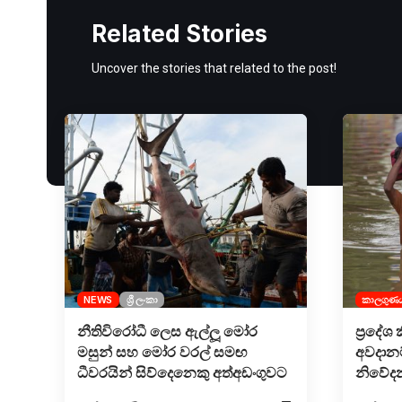
Related Stories
Uncover the stories that related to the post!
NEWS
ශ්‍රී ලංකා
කාලගුණ
නීතිවිරෝධී ලෙස ඇල්ලූ මෝර
ප්‍රදේශ
මසුන් සහ මෝර වරල් සමඟ
අවදානම
ධීවරයින් සිව්දෙනෙකු අත්අඩංගුවට
නිවේදන