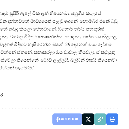
ම සුපිරි ඇපල් ටික දැන් තියෙනවා. පහුගිය කාලයේ
 නම් ටික දන්නවනේ මාධ්‍යයෙත් පළ වුණානේ. නොම්බර එකේ බඩු
යෙන්නේ කවුද කියලා පේනවානේ. ඔහොම තමයි තනතුරක්
 නෑ. වාචාල විදිහට කතාකරන්න හොඳ නෑ. පක්ෂයක නිලතල
ැදගත් විදිහට හැසිරෙන්න ඕනේ. 39දෙනෙක් එයා ලේකම්
ටෙන්නේ ඒකනේ. කතාකරලා ඔය වාචාල කියවලා. ඒ කටුයුතු
පත්වෙලා තියෙන්නේ. බෝඩ් ලෑල්ලයි, බිල්ඩින් එකයි තියෙනවා
දරන්නේ හැමෝම.”
ීර
FACEBOOK