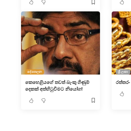
දේශපාලන
ශ්‍රී ලංකා
කෙහෙළියගේ තවත් බැංකු ගිණුම්
රත්තරං
දෙකක් අත්හිටුවීමට නියෝග!