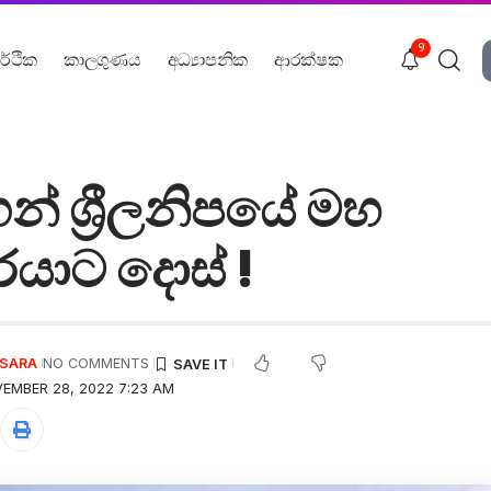
9
ර්ථික
කාලගුණය
අධ්‍යාපනික
ආරක්ෂක
න් ශ්‍රීලනිපයේ මහ
යාට දොස් !
USARA
NO COMMENTS
EMBER 28, 2022 7:23 AM