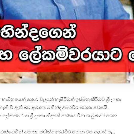
තයෙන් තොර වැදගත් හැසිරීමක් ඉස්මතු කිරීමට ශ්‍රී ලංකා
කි වී ඇති බව අමාත්‍ය මහින්ද අමරවීර මහතා පවසයි.
හ ලේකම්වරයා ශ්‍රී ලංකා නිදහස් පක්ෂය විනාශ මුඛයට ගෙන
 එක්වෙමින් අමාත්‍ය මහින්ද අමරවීර මහතා එම අදහස් පළ