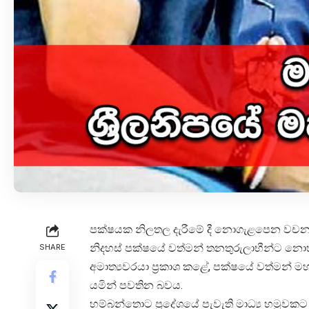
පක්ෂයක නිලතල දැරීමේ දී නොගැළපෙන වචන භාවි
නිදහස් පක්ෂයේ වත්මන් තනතුරුලාභීන්ට නොහැ
SHARE
අමාත්‍යවරයා ප්‍රකාශ කළේ, පක්ෂයේ වත්මන් ම
යමින් පවතින බවය.
හම්බන්තොට ප්‍රදේශයේ පැවැති මාධ්‍ය හමුවකට