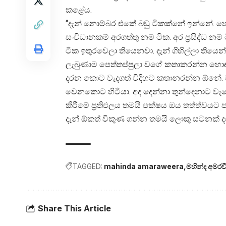
කළේය.
“දැන් නොම්බර එකේ බඩු ටිකක්නේ ඉන්නේ. හොඳ
සංවිධානකම් අරගත්තු නම් ටික. අර ප්‍රසිද්ධ
ටික ඉතුරවෙලා තියෙනවා. දැන් ගිහිල්ලා ති
ලැබුණාම පෙත්තප්පුලා වගේ කතාකරන්න හොඳ
දරන කොට වැදගත් විදිහට කතානරන්න ඕනේ. ව
වෙනකොට හිටියා. අද දෙන්නා තුන්දෙනාට වැ
කිරීමේ ප්‍රතිඵලය තමයි පක්ෂය ඔය තත්ත්වයට 
දැන් ඕකත් විකුණ ගන්න තමයි ලොකු සටනක් 
TAGGED:
mahinda amaraweera
මහින්ද අමරව
Share This Article