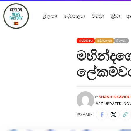
ශ්‍රී ලංකා
දේශපාලන
විදේශ
ක්‍රීඩා
ආ
ජ්‍යොතිෂය
දේශපාලන
ශ්‍රී ලංකා
මහින්දගෙ
ලේකම්වර
BY
SHASHINKAVID
LAST UPDATED: NOV
SHARE