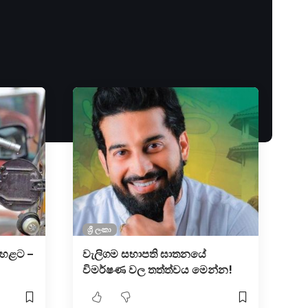
ශ්‍රී ලංකා
හළට –
වැලිගම සභාපති ඝාතනයේ
විමර්ෂණ වල තත්ත්වය මෙන්න!