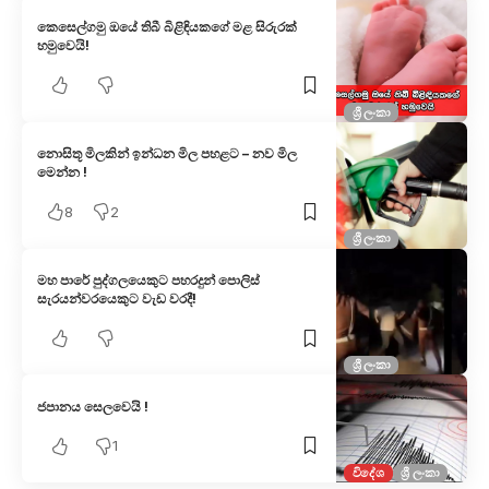
කෙසෙල්ගමු ඔයේ තිබී බිළිඳියකගේ මළ සිරුරක්
හමුවෙයි!
ශ්‍රී ලංකා
නොසිතූ මිලකින් ඉන්ධන මිල පහළට – නව මිල
මෙන්න !
8
2
ශ්‍රී ලංකා
මහ පා​රේ පුද්ගලයෙකුට පහරදුන් පොලිස්
සැරයන්වරයෙකුට වැඩ වරදී!
ශ්‍රී ලංකා
ජපානය සෙලවෙයි !
1
විදේශ
ශ්‍රී ලංකා