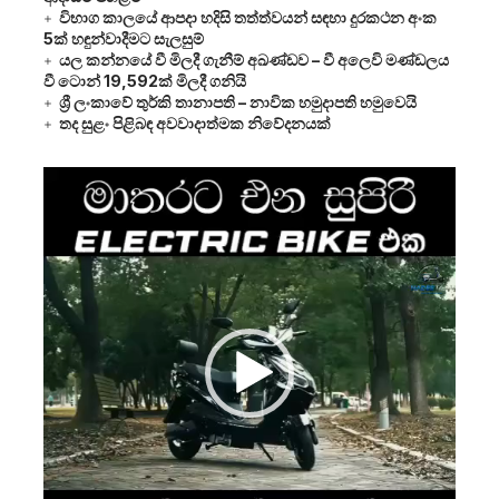
විභාග කාලයේ ආපදා හදිසි තත්ත්වයන් සඳහා දුරකථන අංක
5ක් හඳුන්වාදීමට සැලසුම්
යල කන්නයේ වී මිලදී ගැනීම් අඛණ්ඩව – වී අලෙවි මණ්ඩලය
වී ටොන් 19,592ක් මිලදී ගනියි
ශ්‍රී ලංකාවේ තුර්කි තානාපති – නාවික හමුදාපති හමුවෙයි
තද සුළං පිළිබඳ අවවාදාත්මක නිවේදනයක්
Video
Player