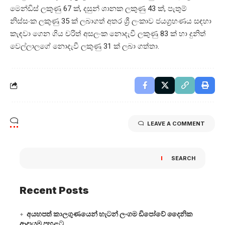
මෙන්ඩිස් ලකුණු 67 ක්, දසුන් ශානක ලකුණු 43 ක්, පැතුම්
නිස්සංක ලකුණු 35 ක් ලබාගත් අතර ශ්‍රී ලංකාව ජයග්‍රහණය සඳහා
කැඳවා ගෙන ගිය චරිත් අසලංක නොදැවී ලකුණු 83 ක් හා දුනිත්
වෙල්ලාලගේ නොදැවී ලකුණු 31 ක් ලබා ගත්තා.
LEAVE A COMMENT
SEARCH
Recent Posts
අයහපත් කාලගුණයෙන් හැටන් ලංගම ඩිපෝවේ දෛනික
ආදායම පහළට