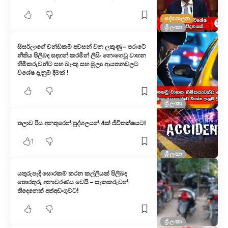
දේශපාලන
ශ්‍රී ලංකා
සිසර්ලාගේ චන්ඩිකම් අවසන් වන ලකුණු – පරාටේ
නීතිය පිලිබඳ සඳහන් කරමින් ලිසිං නොගෙවූ වාහන
හිමිකරුවන්ට සහ බැංකු සහ මූල්‍ය ආයතනවලට
විශේෂ දැනුම් දීමක් !
ශ්‍රී ලංකා
තලාව රිය අනතුරෙන් පුද්ගලයන් 4ක් ජීවිතක්ෂයට!
1
ශ්‍රී ලංකා
යතුරුපැදි සොරකම් කරන කල්ලියක් පිලිබඳ
තොරතුරු අනාවරණය වෙයි – සැකකරුවන්
තිදෙනෙක් අත්අඩංගුවට!
ශ්‍රී ලංකා