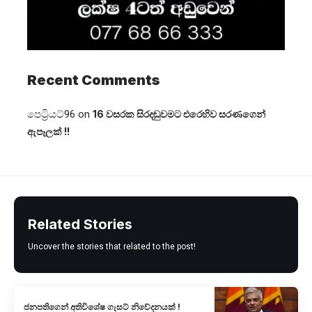
Recent Comments
පෙට්‍රියට්96
on
16 වසරක සිරදඬුවමට එරෙහිව සරණගෙන්
ඇපෑලක් !!
Related Stories
Uncover the stories that related to the post!
ජනපතිගෙන් අතිවිශේෂ ගැසට් නිවේදනයක් !