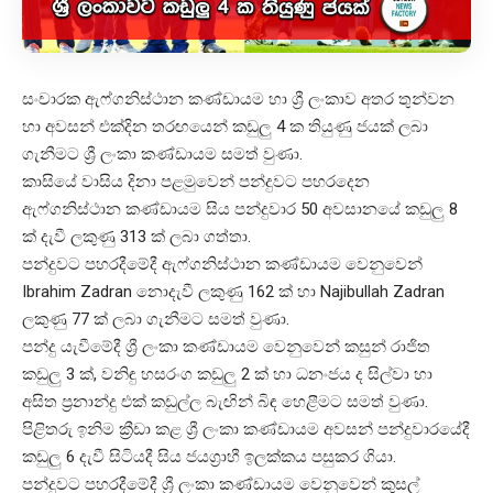
සංචාරක ඇෆ්ගනිස්ථාන කණ්ඩායම හා ශ්‍රී ලංකාව අතර තුන්වන
හා අවසන් එක්දින තරඟයෙන් කඩුලු 4 ක තියුණු ජයක් ලබා
ගැනීමට ශ්‍රී ලංකා කණ්ඩායම සමත් වුණා.
කාසියේ වාසිය දිනා පළමුවෙන් පන්දුවට පහරදෙන
ඇෆ්ගනිස්ථාන කණ්ඩායම සිය පන්දුවාර 50 අවසානයේ කඩුලු 8
ක් දැවී ලකුණු 313 ක් ලබා ගත්තා.
පන්දුවට පහරදීමේදී ඇෆ්ගනිස්ථාන කණ්ඩායම වෙනුවෙන්
Ibrahim Zadran නොදැවී ලකුණු 162 ක් හා Najibullah Zadran
ලකුණු 77 ක් ලබා ගැනීමට සමත් වුණා.
පන්දු යැවීමේදී ශ්‍රී ලංකා කණ්ඩායම වෙනුවෙන් කසුන් රාජිත
කඩුලු 3 ක්, වනිඳු හසරංග කඩුලු 2 ක් හා ධනංජය ද සිල්වා හා
අසිත ප්‍රනාන්දු එක් කඩුල්ල බැඟින් බිඳ හෙළීමට සමත් වුණා.
පිළිතරු ඉනිම ක්‍රීඩා කළ ශ්‍රී ලංකා කණ්ඩායම අවසන් පන්දුවාරයේදී
කඩුලු 6 දැවී සිටියදී සිය ජයග්‍රාහී ඉලක්කය පසුකර ගියා.
පන්දුවට පහරදීමේදී ශ්‍රී ලංකා කණ්ඩායම වෙනුවෙන් කුසල්