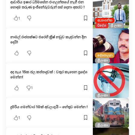
ආචාර්ය ඉෂාර ධර්මසේන එංගලන්තයේ නැගී එන
හොඳම තරුණ ඉංජිනේරුවරුන් පස් දෙනා අතරට !
1
අධ්‍යාපනික
විදේශ
ශ්‍රී ලංකා
නාමල් රාජපක්ෂට එරෙහි ක්‍රිෂ් නඩුව කැඳවන්න දින
දෙයි!
දේශපාලන
ශ්‍රී ලංකා
අද පැය 15ක ජල කප්පාදුවක් : වතුර කැපෙන ප්‍රදේශ
මෙන්න!
1
ශ්‍රී ලංකා
දුම්රිය ගමන්වාර 10ක් අවලංගුයි – හේතුව මෙන්න !
1
ශ්‍රී ලංකා