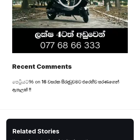
Recent Comments
පෙට්‍රියට්96
on
16 වසරක සිරදඬුවමට එරෙහිව සරණගෙන්
ඇපෑලක් !!
Related Stories