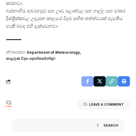
කරනවා.
බස්නාහිර, සබරගමුව සහ ඌව පළාත්වල සහ ගාල්ල සහ මාතර
දිස්ත්‍රික්කවල උදෑසන කාලයේ මිදුම් සහිත තත්ත්වයක් පැවතිය
හැකි බවද එහි දැක්වෙනවා.
TAGGED:
Department of Meteorology
කාළගුණ විද්‍යා දෙපාර්තමේන්තුව
LEAVE A COMMENT
SEARCH