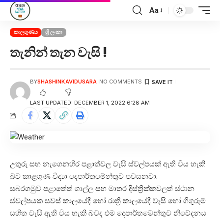
Aa
කාලගුණය
ශ්‍රී ලංකා
තැනින් තැන වැසි !
BY
SHASHINKAVIDUSARA
NO COMMENTS
LAST UPDATED: DECEMBER 1, 2022 6:28 AM
උතුරු සහ නැගෙනහිර පළාත්වල වැසි ස්වල්පයක් ඇති විය හැකි
බව කාළගුණ විද්‍යා දෙපාර්තමේන්තුව පවසනවා.
සබරගමුව පළාතේත් ගාල්ල සහ මාතර දිස්ත්‍රික්කවලත් ස්ථාන
ස්වල්පයක සවස් කාලයේදී හෝ රාත්‍රී කාලයේදී වැසි හෝ ගිගුරුම්
සහිත වැසි ඇති විය හැකි බවද එම දෙපාර්තමේන්තුව නිවේදනය