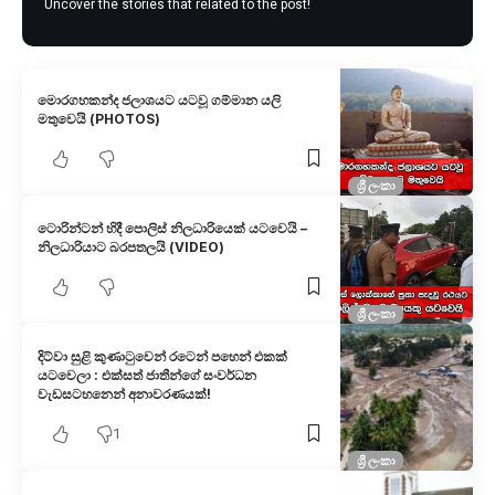
Uncover the stories that related to the post!
මොරගහකන්ද ජලාශයට යටවූ ගම්මාන යලි
මතුවෙයි (PHOTOS)
ශ්‍රී ලංකා
ටොරින්ටන් හිදී පොලිස් නිලධාරියෙක් යටවෙයි –
නිලධාරියාට බරපතලයි (VIDEO)
ශ්‍රී ලංකා
දිට්වා සුළි කුණාටුවෙන් රටෙන් පහෙන් එකක්
යටවෙලා : එක්සත් ජාතීන්ගේ සංවර්ධන
වැඩසටහනෙ​න් අනාවරණයක්!
1
ශ්‍රී ලංකා