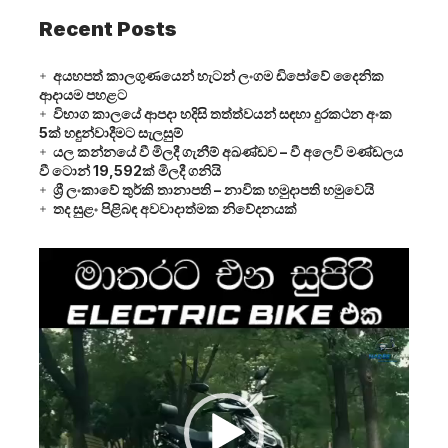
Recent Posts
අයහපත් කාලගුණයෙන් හැටන් ලංගම ඩිපෝවේ දෛනික
ආදායම පහළට
විභාග කාලයේ ආපදා හදිසි තත්ත්වයන් සඳහා දුරකථන අංක
5ක් හඳුන්වාදීමට සැලසුම්
යල කන්නයේ වී මිලදී ගැනීම් අඛණ්ඩව – වී අලෙවි මණ්ඩලය
වී ටොන් 19,592ක් මිලදී ගනියි
ශ්‍රී ලංකාවේ තුර්කි තානාපති – නාවික හමුදාපති හමුවෙයි
තද සුළං පිළිබඳ අවවාදාත්මක නිවේදනයක්
Video
Player