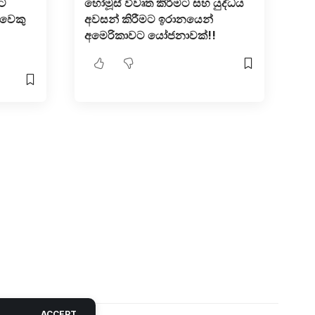
කට
හෝමූස් විවෘත කිරීමට සහ යුද්ධය
රුවෙකු
අවසන් කිරීමට ඉරානයෙන්
අමෙරිකාවට යෝජනාවක්!!
ACCEPT