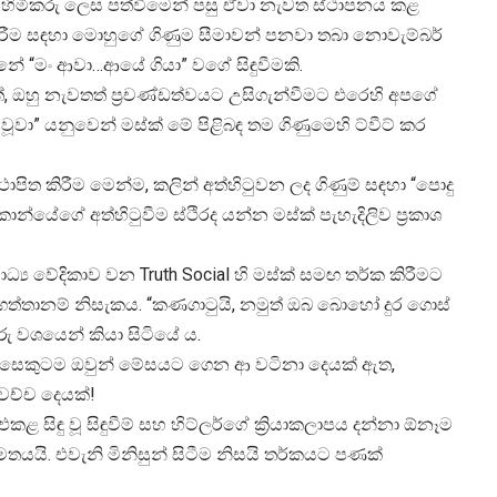
හිමිකරු ලෙස පත්වීමෙන් පසු ඒවා නැවත ස්ථාපනය කළ
 කිරීම සඳහා මොහුගේ ගිණුම සීමාවන් පනවා තබා නොවැම්බර්
ුනේ “මං ආවා…ආයේ ගියා” වගේ සිඳුවීමකි.
්, ඔහු නැවතත් ප්‍රචණ්ඩත්වයට උසිගැන්වීමට එරෙහි අපගේ
ූවා” යනුවෙන් මස්ක් මේ පිළිබඳ තම ගිණුමෙහි ට්වීට් කර
්ථාපිත කිරීම මෙන්ම, කලින් අත්හිටුවන ලද ගිණුම් සඳහා “පොදු
 කාන්යේගේ අත්හිටුවීම ස්ථිරද යන්න මස්ක් පැහැදිලිව ප්‍රකාශ
ාධ්‍ය වේදිකාව වන Truth Social හි මස්ක් සමඟ තර්ක කිරීමට
්තානම් නිසැකය. “කණගාටුයි, නමුත් ඔබ බොහෝ දුර ගොස්
ු වශයෙන් කියා සිටියේ ය.
මිනිසෙකුටම ඔවුන් මේසයට ගෙන ආ වටිනා දෙයක් ඇත,
ෙච්ච දෙයක්!
ිඳු වූ සිඳුවීම් සහ හිට්ලර්ගේ ක්‍රියාකලාපය දන්නා ඕනෑම
යි. එවැනි මිනිසුන් සිටීම නිසයි තර්කයට පණක්