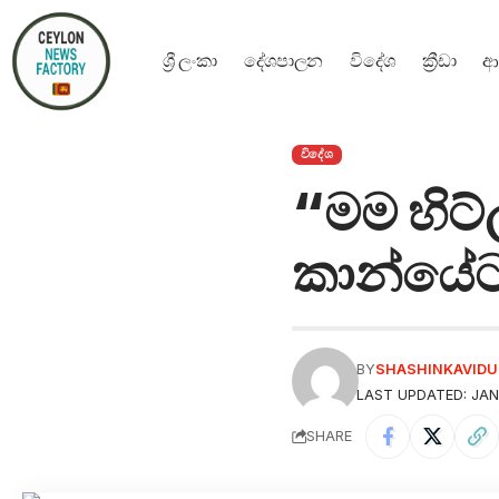
ශ්‍රී ලංකා
දේශපාලන
විදේශ
ක්‍රීඩා
ආ
විදේශ
“මම හිට්
කාන්යේට ට
BY
SHASHINKAVID
LAST UPDATED: JAN
SHARE