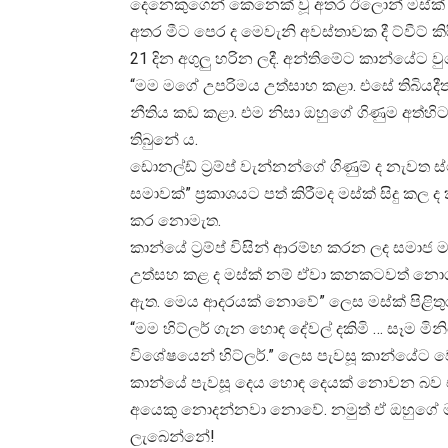
දෙනෙකුගෙන් කෙනෙක් වූ අතර ඊලොන් මස්ක් 
අතර මීට පෙර ද මෙවැනි අවස්තාවක දී ට්වීට්
21 දින අගුලු හරින ලදී. අන්තිමේට කාන්යේට ව
“මම මගේ උපරිමය උත්සාහ කළා. එසේ තිබියදීත
නීතිය කඩ කළා. එම නිසා ඔහුගේ ගිණුම අත්හිටව
තිබුනේ ය.
ඩොනල්ඩ් ට්‍රම්ප් වැන්නන්ගේ ගිණුම් ද නැවත ස
සමාවක්” ප්‍රකාශයට පත් කිරීමද මස්ක් සිදු කල ද
කර නොමැත.
කාන්යේ ට්‍රම්ප් විසින් ආරම්භ කරන ලද සමාජ ම
උත්සහ කළ ද මස්ක් නම් ඒවා කනකටවත් නොගත
ඇත. මෙය ආදරයක් නොවේ” ලෙස මස්ක් පිළිතුර
“මම හිට්ලර් ගැන හොඳ දේවල් දකිමි … සෑම 
විශේෂයෙන් හිට්ලර්.” ලෙස පැවසූ කාන්යේට ව
කාන්යේ පැවසූ දෙය හොඳ දෙයක් නොවන බව එකළ ස
අයෙකු නොදන්නවා නොවේ. නමුත් ඒ ඔහුගේ මතය
ලැබෙන්නේ!