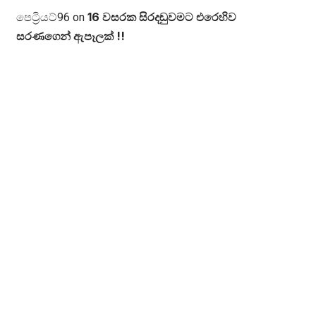
16 වසරක සිරදඬුවමට එරෙහිව
පෙට්‍රියට්96
on
සරණගෙන් ඇපෑලක් !!