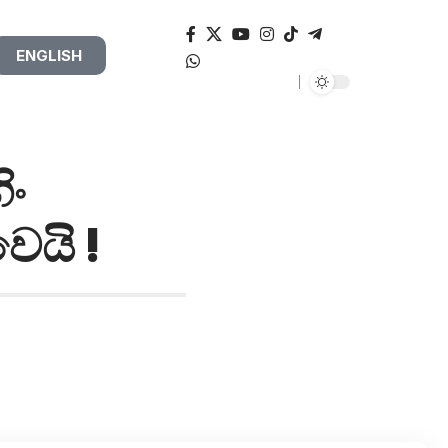
ENGLISH
ිං
ෙයි !