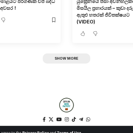
 මොළයට පරිගණක චිප් බද්ධ
යුක්‍රේනයේ පීසා අවන්හල
 අවසර !
මිසයිල ප්‍රහාරයක් – කුඩා ද
ඇතුළු හතරක් ජිවිතක්ෂයට
(VIDEO)
SHOW MORE
u agree to the
Privacy Policy
and
Terms of Use
.