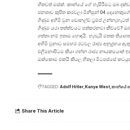
හිතවත් මස්ක්.. කාන්යේ ගේ හැසිරීමට ඔබ දක්ව
ජනතාව කුපිත කරවලා මිනිසුන් 04 දෙනෙකුගේ
ගිණුම අහිමි වුන ඩොනල්ඩ් ට්‍රම්ප් උන්නැහැට
ගිණුම යථා තත්ත්වයට පත්කරනවා කිව්වේ? ඔබ 
ගත්තා නම් ඉතාම හොඳයි.. හැබැයි මතක තියාගන
අහිමි වුනාට සමහර රටවල රාජ්‍ය අනුග්‍රහය 
එලිමනාපිටම කියා ගන්න රාජ්‍ය නායකයොත් ඉ
ඔක්කොම එකයි කියල හිතලා මීටපස්සේ කටයුතු
TAGGED:
Adolf Hitler
Kanye West
කාන්යේ ව
Share This Article