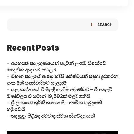
SEARCH
Recent Posts
අයහපත් කාලගුණයෙන් හැටන් ලංගම ඩිපෝවේ
දෛනික ආදායම පහළට
විභාග කාලයේ ආපදා හදිසි තත්ත්වයන් සඳහා දුරකථන
අංක 5ක් හඳුන්වාදීමට සැලසුම්
යල කන්නයේ වී මිලදී ගැනීම් අඛණ්ඩව – වී අලෙවි
මණ්ඩලය වී ටොන් 19,592ක් මිලදී ගනියි
ශ්‍රී ලංකාවේ තුර්කි තානාපති – නාවික හමුදාපති
හමුවෙයි
තද සුළං පිළිබඳ අවවාදාත්මක නිවේදනයක්