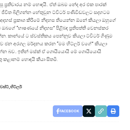
පු ප්‍රතිචාරය නම් හොඳයි.. ඒත් ඔබම නේද අර එක පාරක්
 ජීවිත බිලිගන්න හේතුවුන ට්විටර් පණිවිඩවලට සදහටම
ත් අදහස් ප්‍රකාශ කිරීමේ නිදහස තියෙන්න ඕනේ කියලා ඔහුගේ
ඔබගේ “භාෂණයේ නිදහස” පිළිබඳ ප්‍රතිපත්ති වෙනස්කර
්න. කාන්යේ ට ස්වස්තිකය පෙන්නුව කියලා ට්විටර් ගිණුම
ඇතුව ජන අරගල මර්දනය කරන “මම හිට්ලර් වගේ” කියලා
න්න බව.. ඉතින් මස්ක් ඒ ගොයියොයි මේ ගොයියොයි
 කළානම් හොඳයි කියා සිතමි.
ෙස්ට්
හිට්ලර්
FACEBOOK