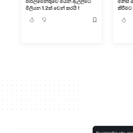
පාර්ලිමේන්තුවේ මීයන් ඇල්ලීමට
මිනිස්
මිලියන 1.2ක් වෙන් කරයි !
කිරීමට
By using this site, yo