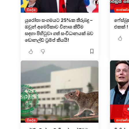
විදේශ
තාක්ෂණි
යුරෝපා සංගමයට 25%ක තීරුබදු –
ෆේස්බු
ඔවුන් අමෙරිකාව විනාශ කිරීම
එකක් !
සඳහා පිහිටුවා ගත් සංවිධානයක් බව
ඩොනල්ඩ් ට්‍රම්ප් කියයි!
විදේශ
තාක්ෂණි