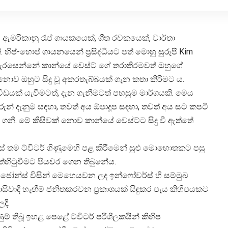
් ඇමරිකානු රැප් ගායකයෙක්, ගීත රචකයෙක්, වාර්තා
හිප්-හොප් ගායනයෙන් ප්‍රසිද්ධියට පත් මොහු සුරූපී Kim
මේ සැරසෙන්නේ කාන්යේ වෙස්ට් ගේ තරාතිරමවත් ඔහුගේ
නොව ඔහුට සිඳු වූ අකරතැබ්බයක් ගැන කතා කිරීමට ය.
විඩයක් යැවීමටත්, දැන ගැනීමටත් පහසුම මාර්ගයකි. මෙය
රුන් දැනුම සඳහා, තවත් අය ඕපාදූප සඳහා, තවත් අය සට කපටි
 ගනී. මේ කිසිවක් නොව කාන්යේ වෙස්ට්ට සිදු වී ඇත්තේ
දහස් තම ට්විටර් ගිණුමෙහි පළ කිරීමෙන් සුළු මොහොතකට පසු
ත්හිටුවීමට පියවර ගෙන තිබුනේය.
ස් ජෝන්ස් විසින් මෙහෙයවන ලද ඉන්ෆෝවර්ස් හි සම්මුඛ
නාසිවාදී හැඟීම් ජනිතකරවන ප්‍රකාශයක් සිඳුකර පැය කිහිපයකට
දී.
් තිබූ ඉහළ පෙළේ ට්විටර් පරිශීලකයින් කිහිප