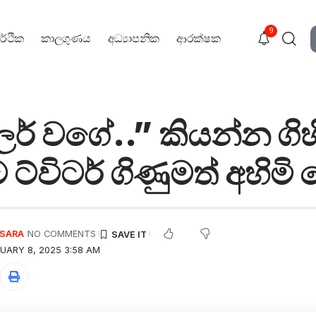
9
ර්ථික
කාලගුණය
අධ්‍යාපනික
ආරක්ෂක
ලර් වගේ..” කියන්න ගිහ
්විටර් ගිණුමත් අහිමි ව
USARA
NO COMMENTS
UARY 8, 2025 3:58 AM