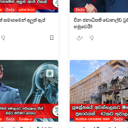
ක
විදේශ
සමාජ මාධ්‍ය
විදේශ
ක් සමාගමෙන් අලුත් ඇප්
චීන ජනාධිපති ඩොනල්ඩ් ට්‍රම
හමුවෙයි!
1
ක
විදේශ
විශේෂාංග
RUSSIA-UKRAINE WAR
විදේශ