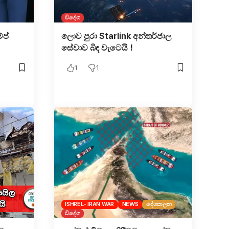
විදේශ
්ප්
ලොව පුරා Starlink අන්තර්ජාල
සේවාව බි​ඳ වැටෙයි !
1
1
ISHREL- IRAN WAR
NEWS
දේශපාලන
විදේශ