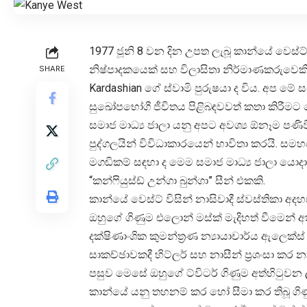
1977 ජූනි 8 වන දින උපත ලැබූ කාන්යේ වෙස්ට
නිෂ්පාදකයෙක් සහ විලාසිතා නිර්මාණකරුවෙකි. 
SHARE
Kardashian ගේ ස්වාමි පුරුෂයා ද විය. අප 
සුඛෝපභෝගී ජීවිතය පිළිබඳවවත් කතා කිරීමට 
සමාජ මාධ්‍ය ජාලා යනු අපට අවශ්‍ය ඕනෑම පණි
පුද්ගලයින් විවිධාකාරයෙන් භාවිතා කරයි. සමහ
මගඬිකම් සඳහා ද මෙම සමාජ මාධ්‍ය ජාලා යොදා
“කන්ෆියුස්ඩ් උන්ගා බුන්ගා” සීන් එකකි.
කාන්යේ වෙස්ට් විසින් නාසිවාදී ස්වස්තිකා අ
ඔහුගේ ගිණුම එලොන් මස්ක් මැදිහත් වීමෙන් අ
දක්ෂිණාංශික කුමන්ත්‍රණ න්‍යායාචාර්ය ඇලෙක්
සාකච්ඡාවකදී හිට්ලර් සහ නාසීන් ප්‍රශංසා කර 
පසුව මෙසේ ඔහුගේ ට්විටර් ගිණුම අත්හිටුවන ල
කාන්යේ යනු තහනම් කර හෝ සීමා කර තිබූ ගිණුම