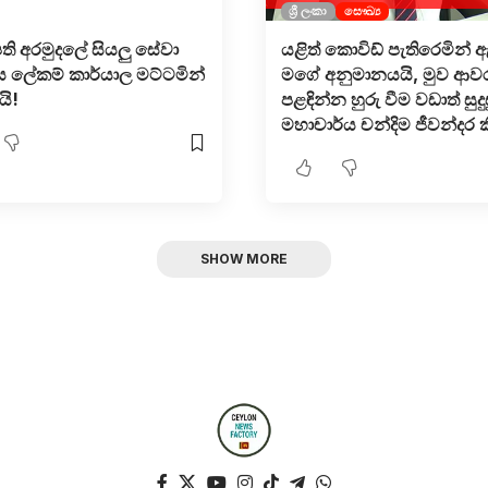
ශ්‍රී ලංකා
සෞඛ්‍ය
ති අරමුදලේ සියලු සේවා
යළිත් කොවිඩ් පැතිරෙමින් 
ශීය ලේකම් කාර්යාල මට්ටමින්
මගේ අනුමානයයි, මුව ආ
ි!
පළඳින්න හුරු වීම වඩාත් සුදුස
මහාචාර්ය චන්දිම ජීවන්දර ක
SHOW MORE