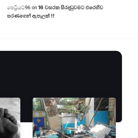
16 වසරක සිරදඬුවමට එරෙහිව
පෙට්‍රියට්96
on
සරණගෙන් ඇපෑලක් !!