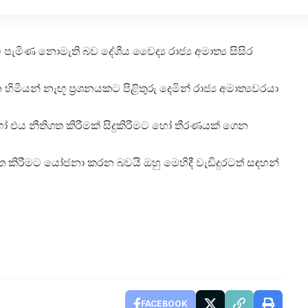
ැමිණ නොමැති බව දේශීය වෛද්‍ය රාජ්‍ය අමාත්‍ය සිසිර
 හිමියන් නැඟූ ප්‍රශනයකට පිළිතුරු දෙමින් රාජ්‍ය අමාත්‍යවරයා
දී හෝ එය නීතිගත කිරීමක් සිදුකිරීමට හෝ තීරණයක් ගෙන
 කිරීමට යෝජනා කරන බවයි ඔහු මෙහිදී වැඩිදුරටත් සඳහන්
FACEBOOK