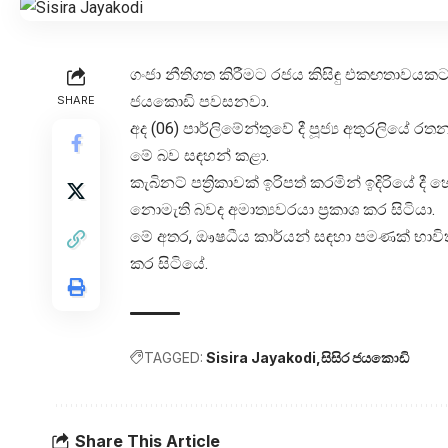
ගංජා නීතිගත කිරීමට රජය කිසිඳු එකඟතාවයකට ප
ජයකොඩි පවසනවා.
SHARE
අද (06) පාර්ලිමේන්තුවේ දී පූජ්‍ය අතුරලියේ රතන
මේ බව සඳහන් කළා.
කැබිනට් පත්‍රිකාවක් ඉරිපත් කරමින් ඉදිරියේ 
නොමැති බවද අමාත්‍යවරයා ප්‍රකාශ කර සිටියා.
මේ අතර, ඖෂධීය කාර්යන් සඳහා පමණක් භාවිත
කර සිටියේ.
TAGGED:
Sisira Jayakodi
සිසිර ජයකොඩි
Share This Article