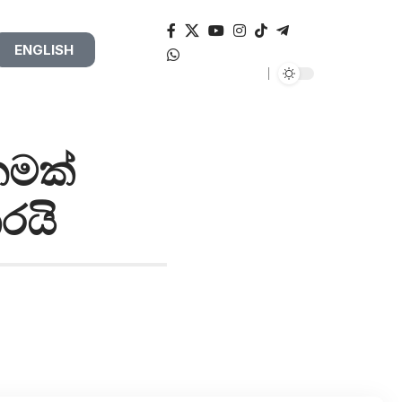
ENGLISH
නමක්
රයි