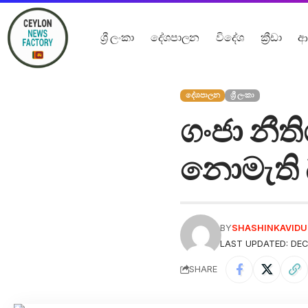
ශ්‍රී ලංකා
දේශපාලන
විදේශ
ක්‍රීඩා
ආ
දේශපාලන
ශ්‍රී ලංකා
ගංජා නීත
නොමැති බ
BY
SHASHINKAVID
LAST UPDATED: DEC
SHARE