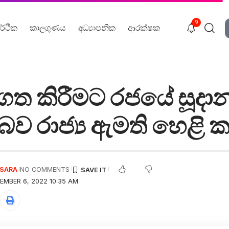
9
ර්ථික
කාලගුණය
අධ්‍යාපනික
ආරක්ෂක
ිගත කිරීමට රජයේ සූදා
ව රාජ්‍ය ඇමති හෙළි ක
USARA
NO COMMENTS
EMBER 6, 2022 10:35 AM