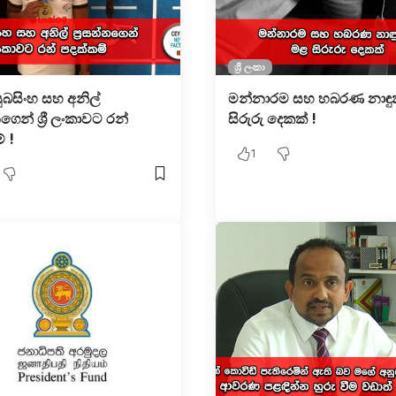
ශ්‍රී ලංකා
ුබසිංහ සහ අනිල්
මන්නාරම සහ හබරණ නාඳ
නගෙන් ශ්‍රී ලංකාවට රන්
සිරුරු දෙකක් !
් !
1