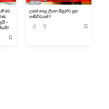
ශ්‍රී ලංකා
ඇති බව
උසස් පෙළ ලියන සිසුන්ට සුභ
වරණ
පණිවිඩයක් !
ුයි –
ියයි!