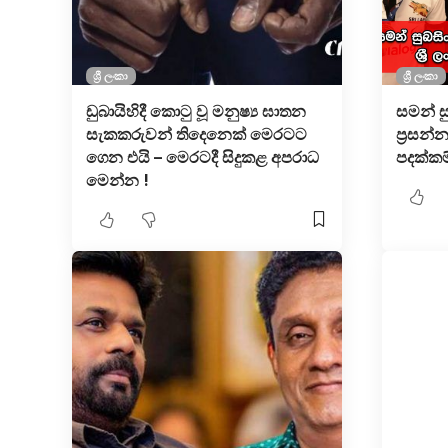
ශ්‍රී ලංකා
ශ්‍රී ලංකා
ඩුබායිහිදී කොටු වූ මනුෂ්‍ය ඝාතන
සමන් ස
සැකකරුවන් තිදෙනෙක් මෙරටට
ප්‍රසන්
ගෙන එයි – මෙරටදී සිදුකළ අපරාධ
පදක්කම
මෙන්න !