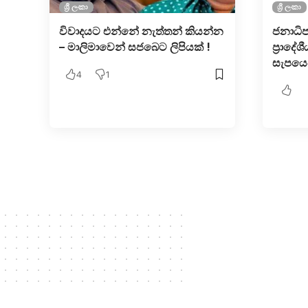
ශ්‍රී ලංකා
ශ්‍රී ලංකා
විවාදයට එන්නේ නැත්තන් කියන්න
ජනාධිප
– මාලිමාවෙන් සජබෙට ලිපියක් !
ප්‍රාදේ
සැපයෙය
4
1