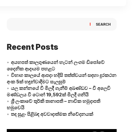
SEARCH
Recent Posts
අයහපත් කාලගුණයෙන් හැටන් ලංගම ඩිපෝවේ
දෛනික ආදායම පහළට
විභාග කාලයේ ආපදා හදිසි තත්ත්වයන් සඳහා දුරකථන
අංක 5ක් හඳුන්වාදීමට සැලසුම්
යල කන්නයේ වී මිලදී ගැනීම් අඛණ්ඩව – වී අලෙවි
මණ්ඩලය වී ටොන් 19,592ක් මිලදී ගනියි
ශ්‍රී ලංකාවේ තුර්කි තානාපති – නාවික හමුදාපති
හමුවෙයි
තද සුළං පිළිබඳ අවවාදාත්මක නිවේදනයක්