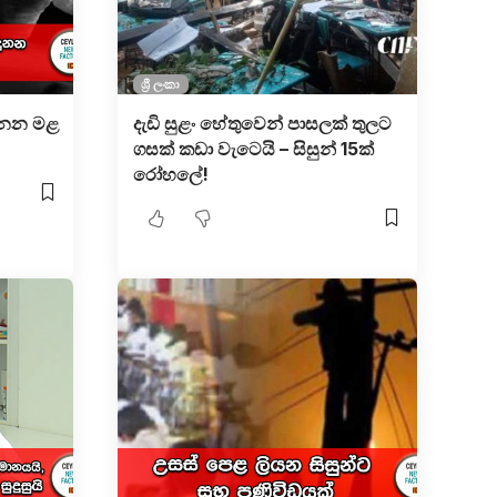
ශ්‍රී ලංකා
ුනන මළ
දැඩි සුළං හේතුවෙන් පාසලක් තුලට
ගසක් කඩා වැටෙයි – සිසුන් 15ක්
රෝහලේ!