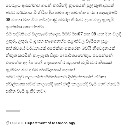
වෙරළට ආසන්නව ගමන් කරමින්) ක්‍රමයෙන් සුළි කුණාටුවක්
බවට වර්ධනය වී නිරිත දිග බෙංගාල බොක්ක හරහා දෙසැම්බර්
08 වනදා වන විට තමිල්නාඩු වෙරල තීරයට ලගා වනු ඇතැයි
අපේක්ෂා කෙරෙනවා.
එම පද්ධතියේ බලපෑමෙන්දෙසැම්බර් මස07 සහ 08 යන දින වලදී
උතුරු, උතුරු මැද සහ නැගෙනහිර පළාත්වල වැසිසහ සුළං
තත්ත්වයේ වර්ධනයක් අපේක්ෂා කෙරෙන බවයි නිවේදනයක්
නිකුත් කරමින් කාලගුණ විද්‍යා දෙපාර්තමේන්තුව පවසන්නේ.
එමෙන්ම අද දිනයේදී නැගෙනහිර පළාතේ වැසි වාර කීපයක්
ඇතිවන බව ද එම නිවේදනයේ සඳහන්.
සබරගමුව පළාතේත්හම්බන්තොට දිස්ත්‍රික්කයේත් ස්ථාන
ස්වල්පයක සවස් කාලයේදී හෝ රාත්‍රී කාලයේදී වැසි හෝ ගිගුරුම්
සහිත වැසි ඇතිවනවා.
TAGGED:
Department of Meteorology