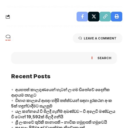
LEAVE A COMMENT
SEARCH
Recent Posts
අයහපත් කාලගුණයෙන් හැටන් ලංගම ඩිපෝවේ දෛනික
ආදායම පහළට
විභාග කාලයේ ආපදා හදිසි තත්ත්වයන් සඳහා දුරකථන අංක
5ක් හඳුන්වාදීමට සැලසුම්
යල කන්නයේ වී මිලදී ගැනීම් අඛණ්ඩව – වී අලෙවි මණ්ඩලය
වී ටොන් 19,592ක් මිලදී ගනියි
ශ්‍රී ලංකාවේ තුර්කි තානාපති – නාවික හමුදාපති හමුවෙයි
තද සුළං පිළිබඳ අවවාදාත්මක නිවේදනයක්