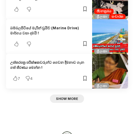
ජීවනක්‍රමය
ශ්‍රී ලංකා
සංචාරක
බම්බලපිටියේ මැරීන් ඩ්‍රයිව් (Marine Drive)
මාර්ගය වසා දමයි !
ශ්‍රී ලංකා
උත්තරපත්‍ර පරීක්ෂකවරුන්ට ගෙවන දීමනාව ගැන
ගත් තීරණය මෙන්න !
7
4
ශ්‍රී ලංකා
SHOW MORE