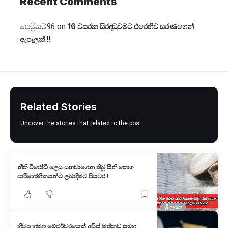
Recent Comments
පෙට්‍රියට්96
on
16 වසරක සිරදඬුවමට එරෙහිව සරණගෙන්
ඇපෑලක් !!
Related Stories
Uncover the stories that related to the post!
නීති විරෝධී ලෙස සඟවාගෙන තිබූ සීනි තොග
පාරිභෝගිකයන්ට ලබාදීමට පියවර !
ශ්‍රී ලංකා
හිටපු හමුදා මේජර්වරයෙක් අයිස් මත්කුඩු සමග