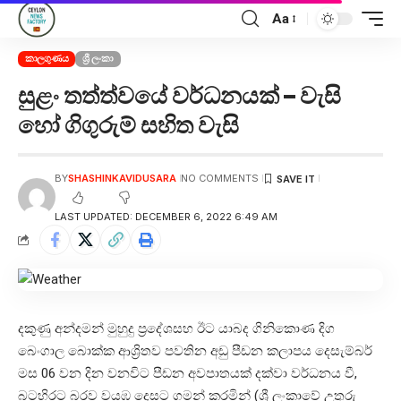
Aa
කාලගුණය
ශ්‍රී ලංකා
සුළං තත්ත්වයේ වර්ධනයක් – වැසි
හෝ ගිගුරුම් සහිත වැසි
BY
SHASHINKAVIDUSARA
NO COMMENTS
LAST UPDATED: DECEMBER 6, 2022 6:49 AM
දකුණු අන්දමන් මුහුදු ප්‍රදේශසහ ඊට යාබද ගිනිකොණ දිග
බෙංගාල බොක්ක ආශ්‍රිතව පවතින අඩු පීඩන කලාපය දෙසැම්බර්
මස 06 වන දින වනවිට පීඩන අවපාතයක් දක්වා වර්ධනය වී,
බටහිරට බරව වයඹ දෙසට ගමන් කරමින් (ශ්‍රී ලංකාවේ උතුරු