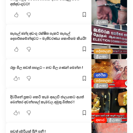
අත්අඩංගුවට!
ශ්‍රී ලංකා
තැපැල් ඡන්ද අඩංගු රක්ෂිත පැකට් තැපැල්
දෙපාර්තමේන්තුවට – මැතිවරණය කොමිසම කියයි!
දේශපාලන
ශ්‍රී ලංකා
රත්‍රං මිල තවත් පහළට – නව මිල ගණන් මෙන්න !
ආර්ථික
1
දේශපාලන
ශ්‍රී ලංකා
දිවයිනේ ප්‍රකට කෙටි කෑම අලෙවි ජාලයකට අයත්
බෙන්තර අවන්හලේ කෑමවල අමුතු බිත්තර !
1
ආහාර
ශ්‍රී ලංකා
තවත් දුම්රියක් පීලි පනී !