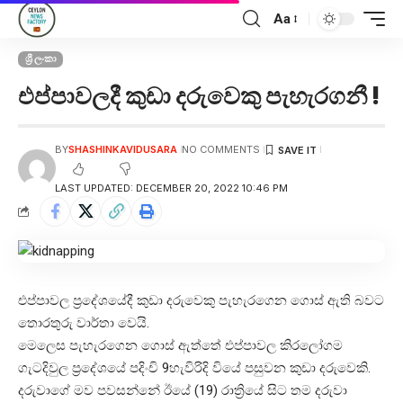
Aa
ශ්‍රී ලංකා
එප්පාවලදී කුඩා දරුවෙකු පැහැරගනී !
BY
SHASHINKAVIDUSARA
NO COMMENTS
LAST UPDATED: DECEMBER 20, 2022 10:46 PM
එප්පාවල ප්‍රදේශයේදී කුඩා දරුවෙකු පැහැරගෙන ගොස් ඇති බවට
තොරතුරු වාර්තා වෙයි.
මෙලෙස පැහැරගෙන ගොස් ඇත්තේ එප්පාවල කිරලෝගම
ගැටදිවුල ප්‍රදේශයේ පදිංචි 9හැවිරිදි වියේ පසුවන කුඩා දරුවෙකි.
දරුවාගේ මව පවසන්නේ ඊයේ (19) රාත්‍රියේ සිට තම දරුවා