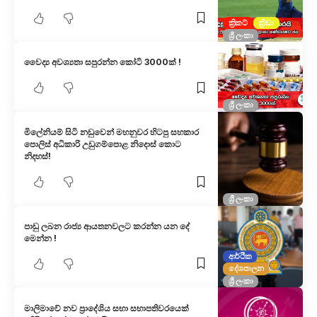
ක්‍රිකට්
ක්‍රීඩා
ශ්‍රී ලංකා
වෛද්‍ය අවශ්‍යතා සපුරන්න කෝටි 3000ක් !
ශ්‍රී ලංකා
මිලේනියම් සිටි නඩුවෙන් මහනුවර හිටපු සහකාර
පොලිස් අධිකාරි උඩුගම්පොළ නිදොස් කොට
නිදහස්!
ශ්‍රී ලංකා
පාඩු ලබන රාජ්‍ය ආයතනවලට කරන්න යන දේ
මෙන්න !
ආර්ථික
දේශපාලන
ශ්‍රී ලංකා
මාලිමාවේ නව ප්‍රාදේශිය සභා සභාපතිවරයෙක්