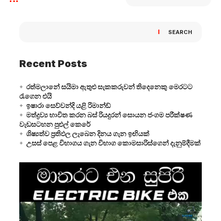
SEARCH
Recent Posts
රත්මලානේ සයිමා ඇතුළු සැකකරුවන් තිදෙනෙකු මෙරටට
රැගෙන එයි
ඉෂාරා සෙව්වන්දි යළි රිමාන්ඩ්
මත්ද්‍රව්‍ය භාවිත කරන බස් රියදුරන් සොයන ජංගම පරීක්ෂණ
වැඩසටහන පුළුල් කෙරේ
ශිෂ්‍යත්ව ප්‍රතිඵල ලැබෙන දිනය ගැන ඉඟියක්
උසස් පෙළ විභාගය ගැන විභාග කොමසාරිස්ගෙන් දැනුම්දීමක්
Video
Player