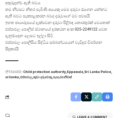
අතුරුදන්ව ඇති බවය.
තම නිවසට නිතර පැමිණි අයෙකු මෙම දරුවා රැගෙන යන්නට
ඇති බවට සැකපළකරන බවද දරුවාගේ මව පවසයි.
ඉහත ඡායාරූපයේ දැක්වෙන දරුවා පිළිබඳ තොරතුරක් වෙතොත්
එප්පාවල පොලිස් ස්ථානයේ දුරකථන අංක 025-2249122 වෙත
දැනුම්දෙන ලෙසට ඉල්ලා සිටී.
එප්පාවල පොලීසිය සිද්ධිය සම්බන්ධයෙන් වැඩිදුර විමර්ශන
සිදුකරයි.
TAGGED:
Child protection authority
Eppawala
Sri Lanka Police
srilanka
එප්පාවල
කුඩා දරුවෙකු
පැහැරගනීමක්
LEAVE A COMMENT