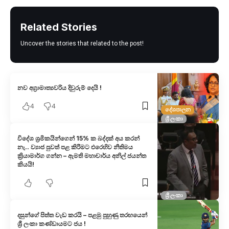
Related Stories
Uncover the stories that related to the post!
නව අග්‍රාමාත්‍යවරිය දිවුරුම් දෙයි !
4
4
දේශපාලන
ශ්‍රී ලංකා
විදේශ ශ්‍රමිකයින්ගෙන් 15% ක බද්දක් අය කරන්
නැ.. ව්‍යාජ පුවත් පළ කිරීමට එරෙහිව නීතිමය
ක්‍රියාමාර්ග ගන්න – ඇමති මහාචාර්ය අනිල් ජයන්ත
කියයි!
ශ්‍රී ලංකා
දසුන්ගේ පිත්ත වැඩ කරයි – පළමු පුහුණු තරඟයෙන්
ශ්‍රී ලංකා කණ්ඩායමට ජය !