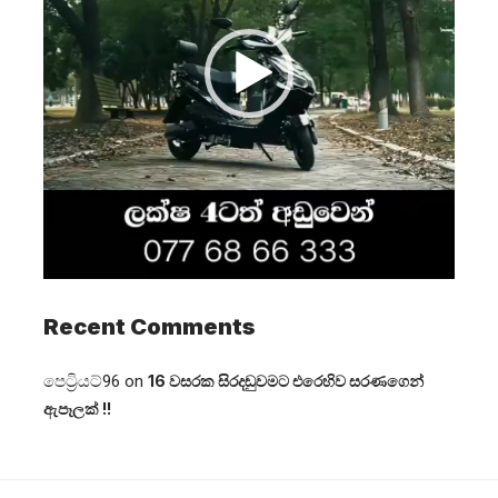
Recent Comments
පෙට්‍රියට්96
on
16 වසරක සිරදඬුවමට එරෙහිව සරණගෙන්
ඇපෑලක් !!