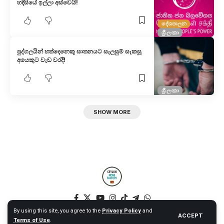
හදිසියේ ඉල්ලා අස්වෙයි!
දේශපාලන
ශ්‍රී ලංකා
පුද්ගලයින් හත්දෙනෙකු ඝාතනයට සැලසුම් සැකසූ
අයෙකුට වැඩ වරදී!
ශ්‍රී ලංකා
SHOW MORE
By using this site, you agree to the
Privacy Policy
and
ACCEPT
Terms of Use
.
© 2025 Ceylon News Factory. All Rights Reserved. – Web by NT –