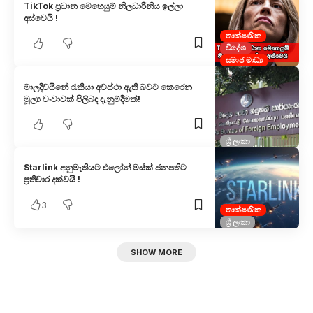
TikTok ප්‍රධාන මෙහෙයුම් නිලධාරිනිය ඉල්ලා
අස්වෙයි !
තාක්ෂණික
විදේශ
සමාජ මාධ්‍ය
මාලදිවයිනේ රැකියා අවස්ථා ඇති බවට කෙරෙ​න
මූල්‍ය වංචාවක් පිලිබඳ දැනුම්දීමක්!
ශ්‍රී ලංකා
Starlink අනුමැතියට එලෝන් මස්ක් ජනපතිට
ප්‍රතිචාර දක්වයි !
3
තාක්ෂණික
ශ්‍රී ලංකා
SHOW MORE