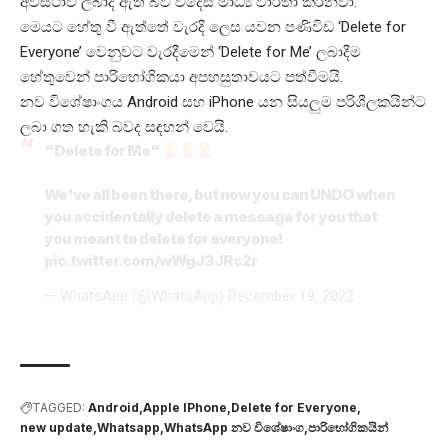
අවස්ථාව ලබාදී ඇති බව විදෙස් මාධ්‍ය වාර්තා කරනවා.
මෙයට හේතු වී ඇත්තේ වැරදි ලෙස යවන පණිවිඩ ‘Delete for
Everyone’ වෙනුවට වැරදීමෙන් ‘Delete for Me’ ලබාදීම
හේතුවෙන් පාරිභෝගිකයා අපහසුතාවයට පත්වීමයි.
නව විශේෂාංගය Android සහ iPhone යන සියලුම පරිශීලකයින්ට
ලබා ගත හැකි බවද සඳහන් වෙයි.
"Delete for Me"
We've all been there, but now you can UNDO when
you accidentally delete a message for you that
you meant to delete for everyone!
pic.twitter.com/wWgJ3JRc2r
— WhatsApp (@WhatsApp)
December 19, 2022
TAGGED:
Android
Apple IPhone
Delete for Everyone
new update
Whatsapp
WhatsApp නව විශේෂාංග
පාරිභෝගිකයින්