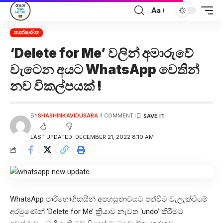
Aa
තාක්ෂණික
‘Delete for Me’ වලින් අමාරුවේ
වැටෙන අයට WhatsApp වෙතින්
නව විකල්පයක් !
BY
SHASHINKAVIDUSARA
1 COMMENT
LAST UPDATED: DECEMBER 21, 2022 8:10 AM
WhatsApp පාරිභෝගිකයින් අපහසුතාවයට පත්වීම වැලැක්වීමේ
අරමුණෙන් ‘Delete for Me’ ක්‍රියාව නැවත ‘undo’ කිරීමට