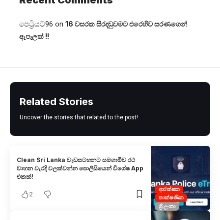
පෙට්‍රියට්96
on
16 වසරක සිරදඬුවමට එරෙහිව සරණගෙන්
ඇපෑලක් !!
Related Stories
Uncover the stories that related to the post!
Clean Sri Lanka වැඩසටහනට සමගාමීව රථ
වාහන වැරදි වලක්වන්​න පොලිසියෙන් විශේෂ App
එකක්!
ආරක්ෂක
2
තාක්ෂණික
ශ්‍රී ලංකා