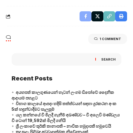
1 COMMENT
SEARCH
Recent Posts
අයහපත් කාලගුණයෙන් හැටන් ලංගම ඩිපෝවේ දෛනික
ආදායම පහළට
විභාග කාලයේ ආපදා හදිසි තත්ත්වයන් සඳහා දුරකථන අංක
5ක් හඳුන්වාදීමට සැලසුම්
යල කන්නයේ වී මිලදී ගැනීම් අඛණ්ඩව – වී අලෙවි මණ්ඩලය
වී ටොන් 19,592ක් මිලදී ගනියි
ශ්‍රී ලංකාවේ තුර්කි තානාපති – නාවික හමුදාපති හමුවෙයි
තද සුළං පිළිබඳ අවවාදාත්මක නිවේදනයක්