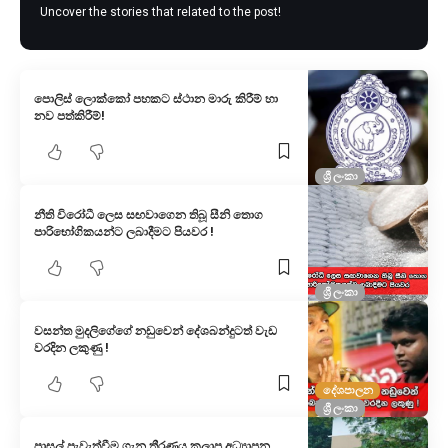
Uncover the stories that related to the post!
පොලිස් ලොක්කෝ පහකට ස්ථාන මාරු කිරීම් හා
නව පත්කිරීම්!
ශ්‍රී ලංකා
නීති විරෝධී ලෙස සඟවාගෙන තිබූ සීනි තොග
පාරිභෝගිකයන්ට ලබාදීමට පියවර !
ශ්‍රී ලංකා
වසන්ත මුදලිගේගේ නඩුවෙන් දේශබන්දුටත් වැඩ
වරදින ලකුණු !
දේශපාලන
ශ්‍රී ලංකා
පාසල් පැවැත්වීම ගැන තීරණය කලාප අධ්‍යාපන