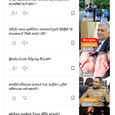
අධ්‍යක්ෂවරුන් අතට !
7
5
ශ්‍රී ලංකා
රනිල්ට සහය දැක්වීමට පොහොට්ටුවේ දිස්ත්‍රික් 12
නායකයෝ 75ක් පෙරට එයි !
ජීවනක්‍රමය
2
දේශපාලන
ශ්‍රී ලංකා
ත්‍රිරෝද රථයක බිලිදු මළ සිරුරක් !
1
1
ශ්‍රී ලංකා
පොලිස් පරිපාලන අංශයේ වැඩ බැලීමට ලලිත්
පතිනායක පත් කෙරේ !
දේශපාලන
ශ්‍රී ලංකා
ෂම්මිගෙ පෙත්සම විභාග කිරීම අවසන් !