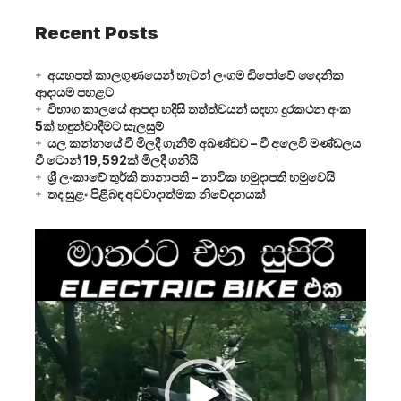
Recent Posts
අයහපත් කාලගුණයෙන් හැටන් ලංගම ඩිපෝවේ දෛනික
ආදායම පහළට
විභාග කාලයේ ආපදා හදිසි තත්ත්වයන් සඳහා දුරකථන අංක
5ක් හඳුන්වාදීමට සැලසුම්
යල කන්නයේ වී මිලදී ගැනීම් අඛණ්ඩව – වී අලෙවි මණ්ඩලය
වී ටොන් 19,592ක් මිලදී ගනියි
ශ්‍රී ලංකාවේ තුර්කි තානාපති – නාවික හමුදාපති හමුවෙයි
තද සුළං පිළිබඳ අවවාදාත්මක නිවේදනයක්
Video
Player