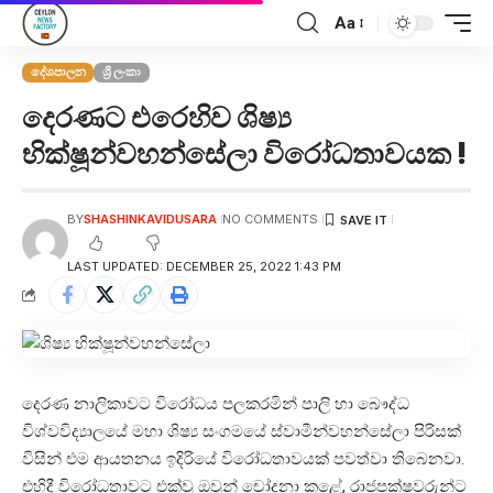
Aa
දේශපාලන
ශ්‍රී ලංකා
දෙරණට එරෙහිව ශිෂ්‍ය
භික්ෂූන්වහන්සේලා විරෝධතාවයක !
BY
SHASHINKAVIDUSARA
NO COMMENTS
LAST UPDATED: DECEMBER 25, 2022 1:43 PM
දෙරණ නාලිකාවට විරෝධය පලකරමින් පාලි හා බෞද්ධ
විශ්වවිද්‍යාලයේ මහා ශිෂ්‍ය සංගමයේ ස්වාමීන්වහන්සේලා පිරිසක්
විසින් එම ආයතනය ඉදිරියේ විරෝධතාවයක් පවත්වා තිබෙනවා.
එහිදී විරෝධතාවට එක්වූ ඔවුන් චෝදනා කළේ, රාජපක්ෂවරුන්ට