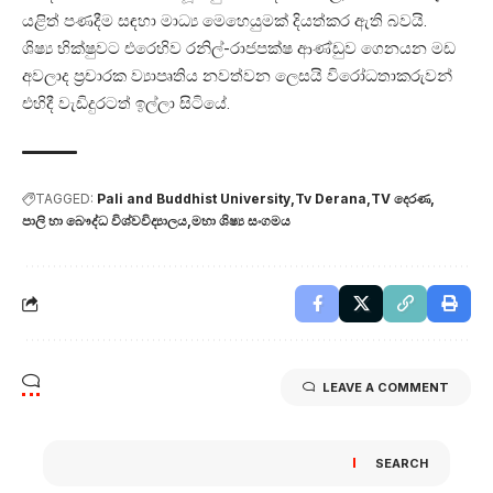
යළිත් පණදීම සඳහා මාධ්‍ය මෙහෙයුමක් දියත්කර ඇති බවයි.
ශිෂ්‍ය භික්ෂුවට එරෙහිව රනිල්-රාජපක්ෂ ආණ්ඩුව ගෙනයන මඩ
අවලාද ප්‍රචාරක ව්‍යාපෘතිය නවත්වන ලෙසයි විරෝධතාකරුවන්
එහිදී වැඩිදුරටත් ඉල්ලා සිටියේ.
TAGGED:
Pali and Buddhist University
Tv Derana
TV දෙරණ
පාලි හා බෞද්ධ විශ්වවිද්‍යාලය
මහා ශිෂ්‍ය සංගමය
LEAVE A COMMENT
SEARCH