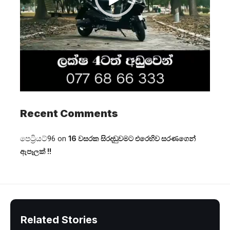
Recent Comments
පෙට්‍රියට්96
on
16 වසරක සිරදඬුවමට එරෙහිව සරණගෙන්
ඇපෑලක් !!
Related Stories