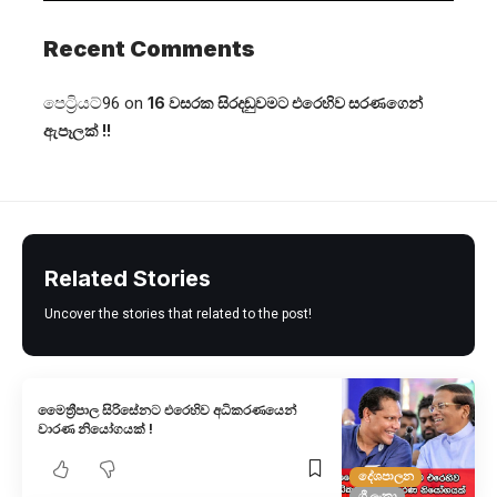
Recent Comments
පෙට්‍රියට්96
on
16 වසරක සිරදඬුවමට එරෙහිව සරණගෙන්
ඇපෑලක් !!
Related Stories
Uncover the stories that related to the post!
මෛත්‍රීපාල සිරිසේනට එරෙහිව අධිකරණයෙන්
වාරණ නියෝගයක් !
දේශපාලන
ශ්‍රී ලංකා