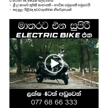
වී ටොන් 19,592ක් මිලදී ගනියි
ශ්‍රී ලංකාවේ තුර්කි තානාපති – නාවික හමුදාපති හමුවෙයි
තද සුළං පිළිබඳ අවවාදාත්මක නිවේදනයක්
Video
Player