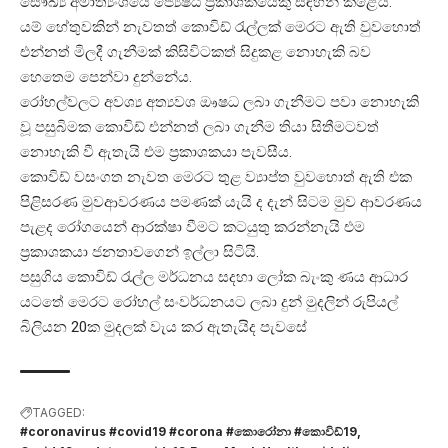
සෞඛ්‍ය අමාත්‍යංශයේ ජ්‍යෙෂ්ඨ ප්‍රකාශකයෙකු සඳහන් කළේය.
යම් හේතුවකින් නැවතත් කොවිඩ් රැල්ලක් මෙරට ඇති වුවහොත්
එන්නත් මිලදී ගැනීමක් කිසිවිටකත් සිදුකළ නොහැකි බව
හෙතෙම පෙන්වා දුන්නේය.
රෝහල්වලට අවශ්‍ය අත්‍යවශ ඖෂධ ලබා ගැනීමට පවා නොහැකි
වූ පසුබිමක කොවිඩ් එන්නත් ලබා ගැනීම තියා සිතීමටවත්
නොහැකි වී ඇතැයි එම ප්‍රකාශකයා පැවසීය.
කොවිඩ් වසංගත නැවත මෙරට තුළ ව්‍යාප්ත වුවහොත් ඇති එක
පිළිසරණ මුවආවරණය පමණක් යැයි ද දැන් සිටම මුව ආවරණය
පැළද රෝගයෙන් ආරක්ෂා වීමට කටයුතු කරන්නැයි එම
ප්‍රකාශකයා ජනතාවගෙන් ඉල්ලා සිටියි.
පසුගිය කොවිඩ් රැල්ල මර්ධනය සදහා ලෝක බැංකු ණය ආධාර
යටතේ මෙරට රෝහල් සංවර්ධනයට ලබා දුන් මුදලින් රුපියල්
බිලියන 20ක මුදලක් වැය කර ඇතැයිද පැවසේ
TAGGED:
#coronavirus #covid19 #corona #කොරෝනා #කොවිඩ්19