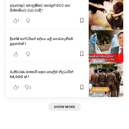
දරුවෙකුට අමානුෂිකව පහරදුන් මවට සහ
මිත්තණියට වැඩ වරදී !
1
ශ්‍රී ලංකා
දිනේෂ් ශාෆ්ටර්ගේ දේහය යළි ගොඩගැනීමේ
සූදානමක් !
ශ්‍රී ලංකා
මැතිවරණ රාජකාරී සඳහා පොලිස් නිලධාරීන්
54,000 ක් !
1
2
දේශපාලන
ශ්‍රී ලංකා
SHOW MORE