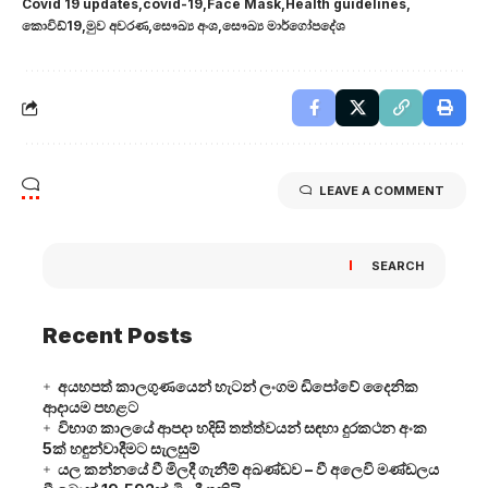
Covid 19 updates
covid-19
Face Mask
Health guidelines
කොවිඩ්19
මුව අවරණ
සෞඛ්‍ය අංශ
සෞඛ්‍ය මාර්ගෝපදේශ
LEAVE A COMMENT
SEARCH
Recent Posts
අයහපත් කාලගුණයෙන් හැටන් ලංගම ඩිපෝවේ දෛනික
ආදායම පහළට
විභාග කාලයේ ආපදා හදිසි තත්ත්වයන් සඳහා දුරකථන අංක
5ක් හඳුන්වාදීමට සැලසුම්
යල කන්නයේ වී මිලදී ගැනීම් අඛණ්ඩව – වී අලෙවි මණ්ඩලය