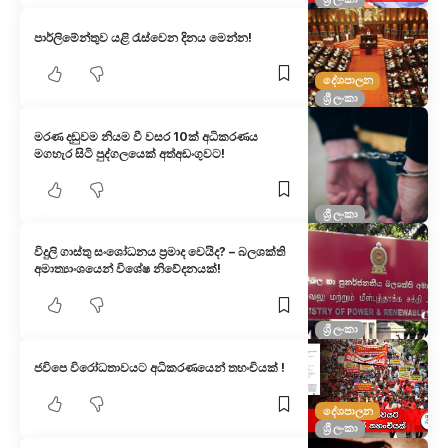
පාර්ලිමේන්තුව යළි රැස්වෙන දිනය මෙන්න!
දේශපාලන
ශ්‍රී ලංකා
මරණ දඬුවම නියම වී වසර 10ක් අධිකරණය
මගහැර සිටි පුද්ගලයෙක් අත්අඩංගුවට!
ශ්‍රී ලංකා
විදුලි ගාස්තු සංශෝධනය ප්‍රමාද වෙයිද? – බලශක්ති
අමාත්‍යාංශයෙන් විශේෂ නිවේදනයක්!
ශ්‍රී ලංකා
ජවිපෙ විරෝධතාවයට අධිකරණයෙන් තහංචියක් !
දේශපාලන
ශ්‍රී ලංකා