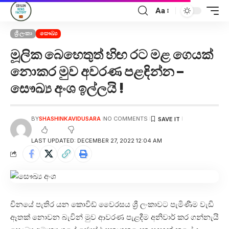
Aa
ශ්‍රී ලංකා
සෞඛ්‍ය
මූලික බෙහෙතුත් හිඟ රට මළ ගෙයක්
නොකර මුව අවරණ පළඳින්න –
සෞඛ්‍ය අංශ ඉල්ලයි !
BY
SHASHINKAVIDUSARA
NO COMMENTS
LAST UPDATED: DECEMBER 27, 2022 12:04 AM
චිනයේ පැතිර යන කොවිඩ් වෛරසය ශ්‍රී ලංකාවට පැමිණීම වැඩි
ඈතක් නොවන බැවින් මුව ආවරණ පැළදීම අනිවාර් කර ගන්නැයි