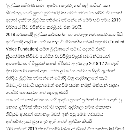
‘‘බුද්ධික පතිරණ සමග ආදර්ශා සැමරූ නත්තල් පාටිය’’ යන
සිරස්තලයෙන් යුතුව හුවමාරුවන මෙම හඬපටය සම්බන්ධයෙන්
අදහස් දක්වන බුද්ධික පතිරණ පවසන්නේ මෙම හඬ පටය 2019
වර්ශයේ සිට වරින්වර කරළියට එන බවයි.
2018 වර්ෂයේදී බුද්ධික කර්මාන්ත හා වෙළෙඳ අමාත්‍යවරයාව සිටි
අවධියේදී ආදර්ශා සේවය කළ විශ්වාසනීය හඬක් පදනම (Trusted
Voice Fundation) සමග බුද්ධිකගේ සමාධි පදනම එක්ව
ක්‍රියාත්මක කිරීමට යෝජිත වැඩපිළිවෙළක් සම්බන්ධයෙන්
අවබෝධතා ගිවිසුමක් සකස් කිරීමට ආදර්ශලා 2018.12.25 වැනි
දින මාතරට ගොස් ඇත. මෙම දුරකථන සංවාදය සිදුවී ඇත්තේ
එහිදීය. බුද්ධික පවසන්නේ මෙහිදී ඔහු ආදර්ශලාගේ කෑම
බීමවලට සමාධි පදනමෙන් ගෙවීම් කරන නමුත් මත්පැන් සඳහා
ගෙවීම් නොකරන බව පැවසූ බවයි.
කෙසේ වෙතත් අවසානයේදී ආදර්ශලාගේ ප්‍රතිපත්ති සමග ඇති වූ
නොගැළපීමක් නිසා සමාධි පදනම අදර්ශලා සමග එකඟතා
ගිවිසුම අත්සන් නොකළ බවත් ඉන් පසු මෙම හඬපටය
අන්තර්ජලයට මුදා හැර ඇති බවත් බුද්ධික කියයි.
‘‘ඊට පස්සේ 2019 ජනාධිපතිවරණය අවධියේ ඕක තුන්පාරක් විතර