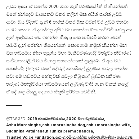
උඩට ආවා. ඒ වගේම 2020 මහා මැතිවරණයේදීත් ඒ කියන්නේ
මගේ ඡන්දෙට මාසෙකට විතර කලින් ඕක අයිත් පාරක් උඩට
ආවා. ඔය විදිහට දැන් 6 පාරක් විතර ඕක වරින් වර උඩට එනවා
යටට යනවා. ඒ දවස්වල අපිට මඩ ගහන්න ඕක පාවිච්චි කරපු අය
දැන් ආදර්ශාට මඩ ගහන්න හිතලා ඕක පාවිච්චි කරන බවක්
තමයි දැන් පේන්න තියෙන්නේ. කොහොම නමුත් කියන්න ඕන
ඔය හඬපටය නිසා පසුගිය මහා මැතිවරණයේදී මත්ද්‍රව්‍ය නිවාරණ
සංවිධානවලින් මට විශාල සහයෝගයක් ලැබුණා. ඒ අය මට
පොස්ටර්, ලීෆ්ලට් වගේ දේවල් නොමිලේ මුද්‍රණය කරලා දෙන්න
පවා මේ හඬපටය හේතුවක් වෙලා තිබුණා.’’ බුද්ධික පතිරණ
තරුණ මන්ත්‍රිවරයා හඬපටයෙන් ලැබුණු වාසි ගැන මතක් කළේ
ඒ දේ කළ සියලු දෙනාට ස්තූති පූර්වක වෙමිනි.
TAGGED:
2019 ජනාධිපතිවරණය
2020 මහා මැතිවරණය
Ashu Marasinghe
ashu marasinghe dog
ashu marasinghe wife
Buddhika Pathirana
hirunika premachandra
Trusted Voice Fundation
ආශු මාරසිංහ
බුද්ධික පතිරණ
හිරුණිකා ප්‍රේමචන්ද්‍ර