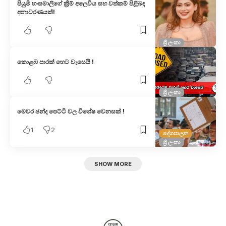
පියුමි හංසමාලිගේ ක්‍රීම් අලෙවිය සහ වත්කම් පිළිබඳ
අනාවරණයක්!
ශ්‍රී ලංකා
කොළඹ පාරක් හෙට වැසෙයි !
ශ්‍රී ලංකා
මෙවර ඡන්ද පෙට්ටි වල විශේෂ වෙනසක් !
1
2
දේශපාලන
ශ්‍රී ලංකා
SHOW MORE