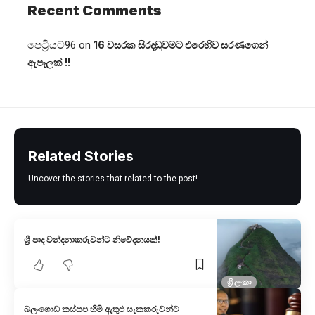
Recent Comments
පෙට්‍රියට්96
on
16 වසරක සිරදඬුවමට එරෙහිව සරණගෙන්
ඇපෑලක් !!
Related Stories
Uncover the stories that related to the post!
ශ්‍රී පාද වන්දනාකරුවන්ට නිවේදනයක්!
ශ්‍රී ලංකා
බලංගොඩ කස්සප හිමි ඇතුළු සැකකරුවන්ට