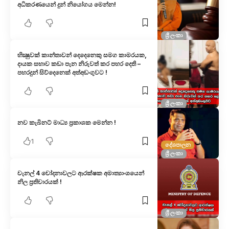
අධිකරණයෙන් දුන් නියෝගය මෙන්න!
ශ්‍රී ලංකා
භික්‍ෂුවක් කාන්තාවන් දෙදෙනෙකු සමග කාමරයක,
දායක සභාව කඩා පැන නිරුවත් කර පහර දෙති –
පහරදුන් සිව්දෙනෙක් අත්අඩංගුවට !
ශ්‍රී ලංකා
නව කැබිනට් මාධ්‍ය ප්‍රකාශක මෙන්න !
1
දේශපාලන
ශ්‍රී ලංකා
චැනල් 4 චෝදනාවලට ආරක්ෂක අමාත්‍යාංශයෙන්
නිල ප්‍රතිචාරයක් !
ශ්‍රී ලංකා