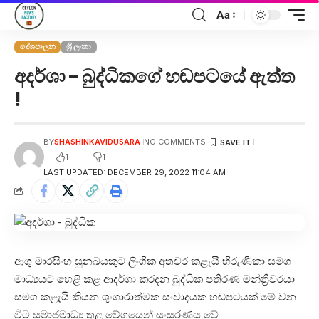
Aa
දේශපාලන
ශ්‍රී ලංකා
අදර්ශා – බුද්ධිකගේ හඬපටයේ ඇත්ත
!
BY
SHASHINKAVIDUSARA
NO COMMENTS
1
1
LAST UPDATED: DECEMBER 29, 2022 11:04 AM
ආශු මාරසිංහ සුනඛයකුට ලිංගික අතවර කළැයි හිරුණිකා සමග
මාධ්‍යයට හෙළි කළ ආදර්ශා කරදන බුද්ධික පතිරණ මන්ත්‍රිවරයා
සමග කළැයි කියන ශුංගාරාත්මක සංවාදයක හඬපටයක් මේ වන
විට සමාජමාධ්‍ය තුළ වේගයෙන් සංසරණය වේ.