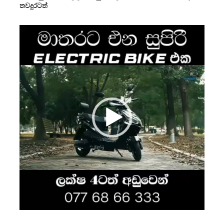
තවදුරටත්
Video
Player