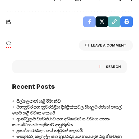
LEAVE A COMMENT
SEARCH
Recent Posts
පිල්ලෙයාන් යළි රිමාන්ඩ්
මහනුවර සහ නුවරඑළිය දිස්ත්‍රික්කවල සියලුම රජයේ පාසල්
හෙට යළි විවෘත කෙරේ
ආණ්ඩුක්‍රම ව්‍යවස්ථාව සහ අධිකරණ සංවිධාන පනත
සංශෝධනයට කැබිනට් අනුමැතිය
ප්‍රසන්න රණතුංගගේ නඩුවක් කැඳවයි
මහනුවර, කෑගල්ල සහ නුවරඑළියට නායයෑම් රතු නිවේදන