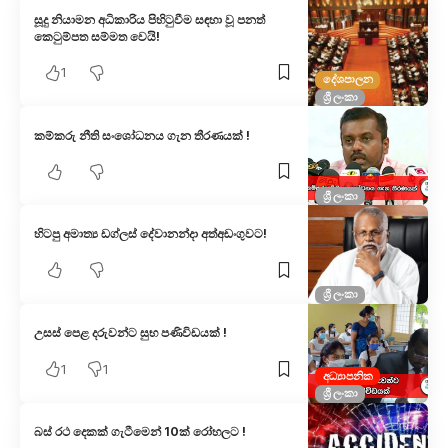
සූදු නියාමන අධිකාරිය පිහිටුවීම සඳහා වූ පනත්
කෙටුම්පත සම්මත වෙයි!
1
දේශපාලන
ශ්‍රී ලංකා
කම්කරු නීති සංශෝධනය ගැන තීරණයක් !
ශ්‍රී ලංකා
හිටපු අමාත්‍ය ඩග්ලස් දේවානන්දා අත්අඩංගුවට!
ශ්‍රී ලංකා
උසස් පෙළ දරුවන්ට සුභ පණිවිඩයක් !
1
1
අධ්‍යාපනික
ශ්‍රී ලංකා
බස් රථ දෙකක් ගැටීමෙන් 10ක් රෝහලට !