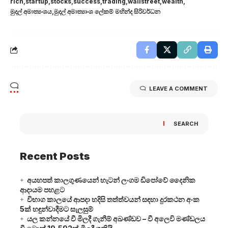
rich
startup
stocks
success
trading
wallstreet
wealth
මුදල් අමාත්‍යංශය
මුදල් අමාත්‍යාංශ ලේකම් මහින්ද සිරිවර්ධන
LEAVE A COMMENT
SEARCH
Recent Posts
අයහපත් කාලගුණයෙන් හැටන් ලංගම ඩිපෝවේ දෛනික
ආදායම පහළට
විභාග කාලයේ ආපදා හදිසි තත්ත්වයන් සඳහා දුරකථන අංක
5ක් හඳුන්වාදීමට සැලසුම්
යල කන්නයේ වී මිලදී ගැනීම් අඛණ්ඩව – වී අලෙවි මණ්ඩලය