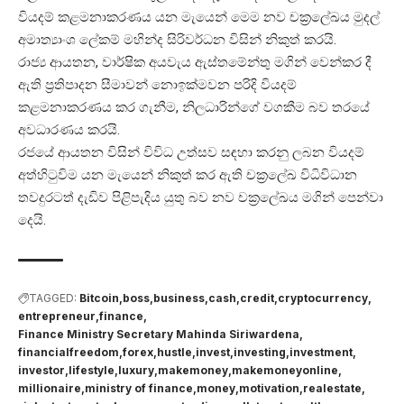
වියදම් කළමනාකරණය යන මැයෙන් මෙම නව චක්‍රලේඛය මුදල්
අමාත්‍යාංශ ලේකම් මහින්ද සිරිවර්ධන විසින් නිකුත් කරයි.
රාජ්‍ය ආයතන, වාර්ෂික අයවැය ඇස්තමේන්තු මගින් වෙන්කර දී
ඇති ප්‍රතිපාදන සීමාවන් නොඉක්මවන පරිදි වියදම්
කළමනාකරණය කර ගැනීම, නිලධාරින්ගේ වගකීම බව තරයේ
අවධාරණය කරයි.
රජයේ ආයතන විසින් විවිධ උත්සව සඳහා කරනු ලබන වියදම්
අත්හිටුවිම යන මැයෙන් නිකුත් කර ඇති චක්‍රලේඛ විධිවිධාන
තවදුරටත් දැඩිව පිළිපැදිය යුතු බව නව චක්‍රලේඛය මගින් පෙන්වා
දෙයි.
TAGGED:
Bitcoin
boss
business
cash
credit
cryptocurrency
entrepreneur
finance
Finance Ministry Secretary Mahinda Siriwardena
financialfreedom
forex
hustle
invest
investing
investment
investor
lifestyle
luxury
makemoney
makemoneyonline
millionaire
ministry of finance
money
motivation
realestate