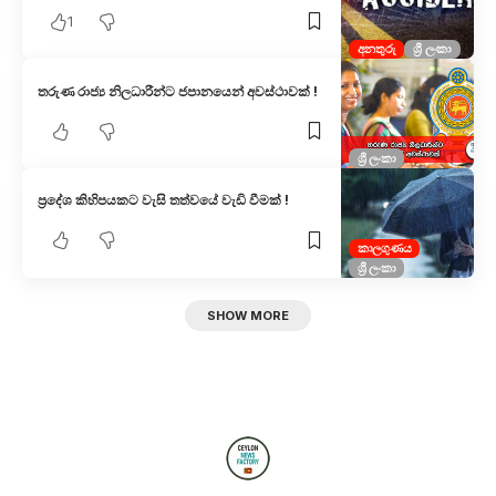
1
අනතුරු
ශ්‍රී ලංකා
තරුණ රාජ්‍ය නිලධාරීන්ට ජපානයෙන් අවස්ථාවක් !
ශ්‍රී ලංකා
ප්‍රදේශ කිහිපයකට වැසි තත්වයේ වැඩි වීමක් !
කාලගුණය
ශ්‍රී ලංකා
SHOW MORE