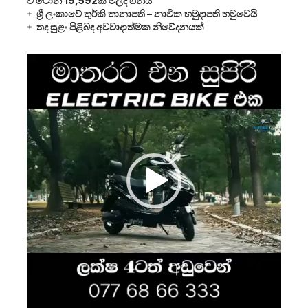
වී ටොන් 19,592ක් මිලදී ගනියි
ශ්‍රී ලංකාවේ තුර්කි තානාපති – නාවික හමුදාපති හමුවෙයි
තද සුළං පිළිබඳ අවවාදාත්මක නිවේදනයක්
Video
Player