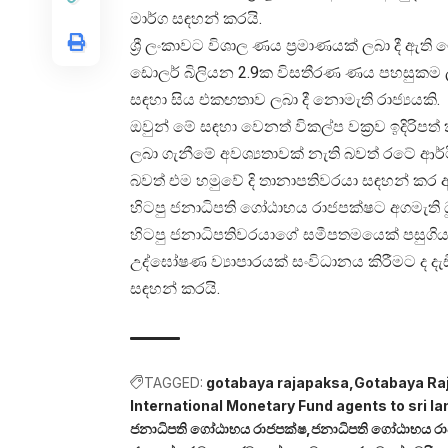
මාර්ග සඳහන් කරයි.
ශ්‍රී ලංකාවට විශාල ණය ප්‍රමාණයක් ලබා දී ඇති
ඩොලර් බිලියන 2.9ක විසතීරණ ණය පහසුකම ලබා
සඳහා සිය එකඟතාව ලබා දී නොමැති රාජ්‍යයකි.
ඔවුන් මේ සඳහා වෙනත් විකල්ප වක්‍රව ඉදිරිපත්
ලබා ගැනීමේ අවශ්‍යතාවක් නැති බවත් රටේ ආර්
බවත් එම හමුවේ දි තානාපතිවරයා සඳහන් කර ඇ
හිටපු ජනාධිපති ගෝඨාභය රාජපක්ෂට අගමැති 
හිටපු ජනාධිපතිවරයාගේ සමීපතමයෙක් පසුගියද
උද්ඝෝෂණ ව්‍යාපාරයක් සංවිධානය කිරීමට ද ද
සඳහන් කරයි.
TAGGED:
gotabaya rajapaksa
Gotabaya Raj
International Monetary Fund agents to sri la
ජනාධිපති ගෝඨාභය රාජපක්ෂ
ජනාධිපති ගෝඨාභය රාජ