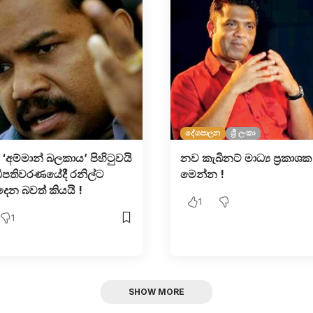
දේශපාලන
ශ්‍රී ලංකා
‘අම්මාන් බලකාය’ පිහිටුවයි
නව කැබිනට් මාධ්‍ය ප්‍රකාශක
ිපතිවරණයේදී රනිල්ට
මෙන්න !
ෙන බවත් කියයි !
1
1
SHOW MORE