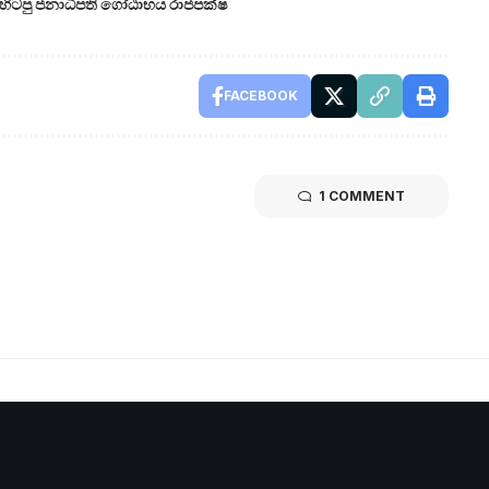
හිටපු ජනාධිපති ගෝඨාභය රාජපක්ෂ
FACEBOOK
1 COMMENT