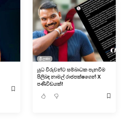
ශ්‍රී ලංකා
යුධ විරුවන්ට සම්බාධක පැනවීම
පිලිබඳ නාමල් රාජපක්ෂගෙන් X
පණිවිඩයක්!