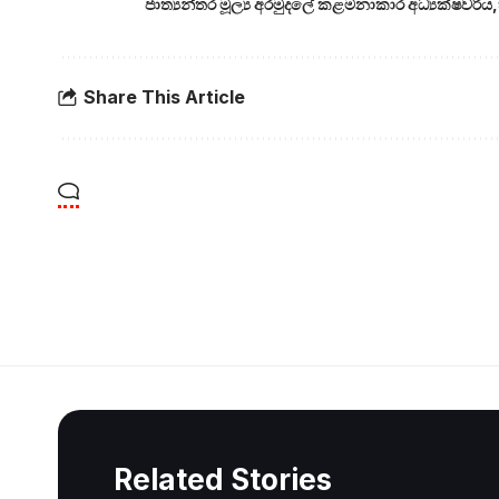
ජාත්‍යන්තර මූල්‍ය අරමුදලේ කළමනාකාර අධ්‍යක්ෂවරිය
Share This Article
Related Stories