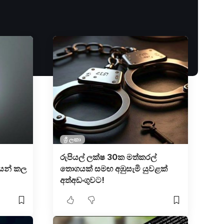
ශ්‍රී ලංකා
රුපියල් ලක්ෂ 30ක මත්කරල්
නයන් කල
තොගයක් සමඟ අඹුසැමි යුවළක්
අත්අඩංගුවට!