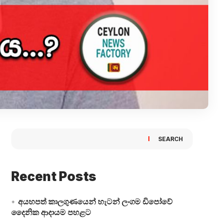
SEARCH
Recent Posts
අයහපත් කාලගුණයෙන් හැටන් ලංගම ඩිපෝවේ
දෛනික ආදායම පහළට