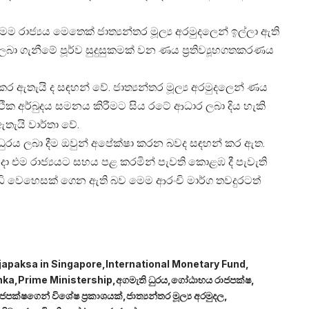
 මෙම රාජ්‍යය මෙතෙක් ජාත්‍යන්තර මූල්‍ය අරමුදලෙන් ඉල්ලා ඇති
 ගැනීමේ පූර්ව සුදුසුකමක් වන ණය ප්‍රතිව්‍යූහගතකරණය
 කර ඇතැයි ද සඳහන් වේ. ජාත්‍යන්තර මූල්‍ය අරමුදලෙන් ණය
ථික අර්බුදය සමනය කිරීමට සිය රටේ ආධාර ලබා දිය හැකි
තැයි වාර්තා වේ.
ධුරය ලබා දීම ඔවුන් අපේක්ෂා කරන බවද සඳහන් කර ඇත.
ා එම රාජ්‍යයට සහය පළ කරමින් පැවති කොළඹ දී පැවැති
ැඩි වෙහෙසක් ගෙන ඇති බව මෙම ආරංචි මාර්ග තවදුරටත්
apaksa in Singapore
International Monetary Fund
nka
Prime Ministership
අගමැති ධුරය
ගෝඨාභය රාජපක්ෂ
පක්ෂගෙන් විශේෂ ප්‍රකාශයක්
ජාත්‍යන්තර මූල්‍ය අරමුදල