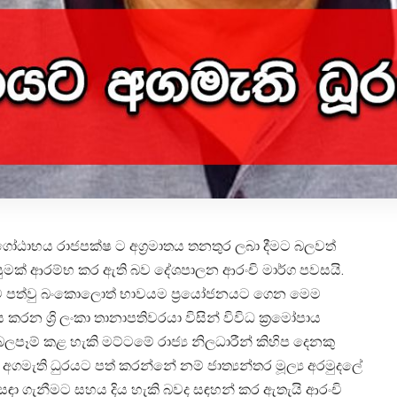
ගෝඨාභය රාජපක්ෂ ට අග්‍රමාතය තනතුර ලබා දීමට බලවත්
මෙහෙයුමක් ආරම්භ කර ඇති බව දේශපාලන ආරංචි මාර්ග පවසයි.
පත්වු බංකොලොත් භාවයම ප්‍රයෝජනයට ගෙන මෙම
රන ශ්‍රි ලංකා තානාපතිවරයා විසින් විවිධ ක්‍රමෝපාය
පෑම් කළ හැකි මට්ටමේ රාජ්‍ය නිලධාරීන් කිහිප දෙනකු
මැති ධුරයට පත් කරන්නේ නම් ජාත්‍යන්තර මූල්‍ය අරමුදලේ
විසඳා ගැනීමට සහය දිය හැකි බවද සඳහන් කර ඇතැයි ආරංචි