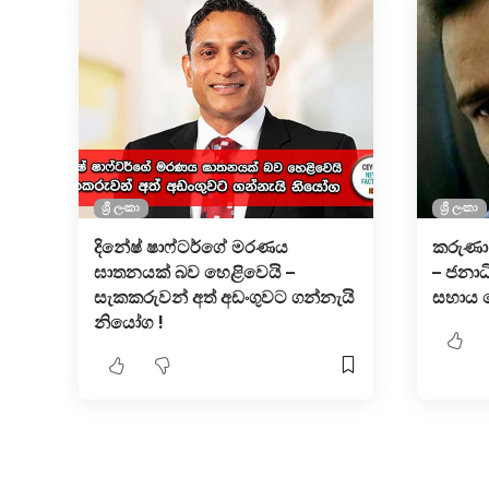
ශ්‍රී ලංකා
ශ්‍රී ලංකා
දිනේෂ් ෂාෆ්ටර්ගේ මරණය
කරුණා 
ඝාතනයක් බව හෙළිවෙයි –
– ජනාධ
සැකකරුවන් අත් අඩංගුවට ගන්නැයි
සහාය ද
නියෝග !