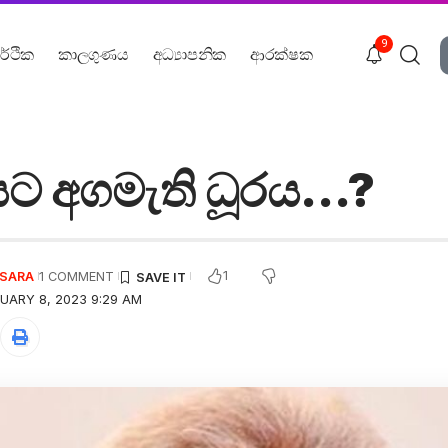
9
ර්ථික
කාලගුණය
අධ්‍යාපනික
ආරක්ෂක
ට අගමැති ධූරය…?
1
USARA
1 COMMENT
UARY 8, 2023 9:29 AM