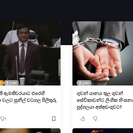
න
ශ්‍රී ලංකා
ශ්‍රී ලංකා
ති ඇමතිවරයාට එරෙහි
ගුවන් යානය තුල ගුවන්
වලට සුනිල් වටගල පිලිතුරු
සේවිකාවන්ට ලිංගික හිංස
පුද්ගලයා අත්අඩංගුවට!
1