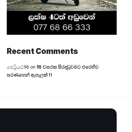
Recent Comments
16 වසරක සිරදඬුවමට එරෙහිව
පෙට්‍රියට්96
on
සරණගෙන් ඇපෑලක් !!