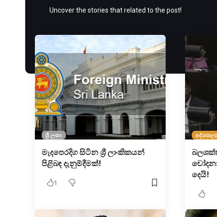
Uncover the stories that related to the post!
ශ්‍රී ලංකා
දේශපාල
මැදපෙරදිග සිටින ශ්‍රී ලාංකිකයන්
බලශක්
පිළිබඳ දැනුම්දීමක්!
චෝදනා 
දෙයි!
1