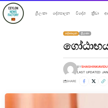
ශ්‍රී ලංකා
දේශපාලන
විදේශ
ක්‍රීඩා
ආ
දේශපාලන
ශ්‍රී ලංකා
ගෝඨාභය
BY
SHASHINKAVID
LAST UPDATED: JAN
SHARE