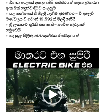
විභාග කාලයේ ආපදා හදිසි තත්ත්වයන් සඳහා දුරකථන
අංක 5ක් හඳුන්වාදීමට සැලසුම්
යල කන්නයේ වී මිලදී ගැනීම් අඛණ්ඩව – වී අලෙවි
මණ්ඩලය වී ටොන් 19,592ක් මිලදී ගනියි
ශ්‍රී ලංකාවේ තුර්කි තානාපති – නාවික හමුදාපති
හමුවෙයි
තද සුළං පිළිබඳ අවවාදාත්මක නිවේදනයක්
Video
Player