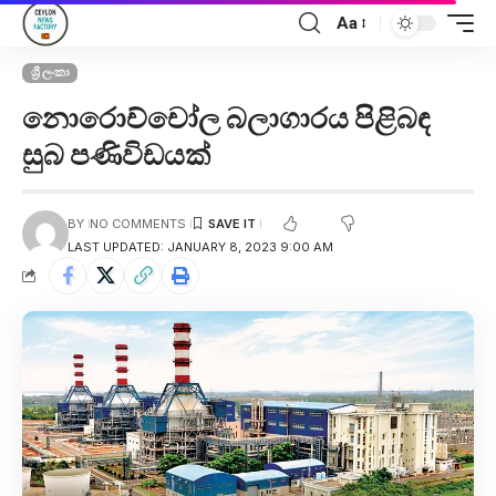
Aa
ශ්‍රී ලංකා
නොරොච්චෝල බලාගාරය පිළිබඳ
සුබ පණිවිඩයක්
BY
NO COMMENTS
LAST UPDATED: JANUARY 8, 2023 9:00 AM