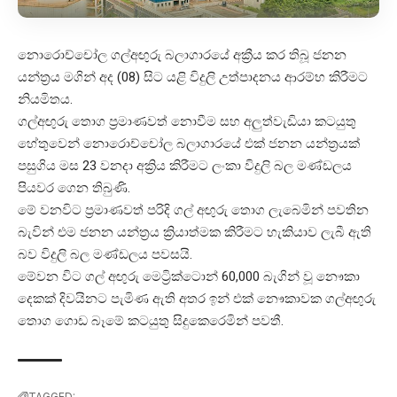
නොරොච්චෝල ගල්අඟුරු බලාගාරයේ අක්‍රීය කර තිබූ ජනන
යන්ත්‍රය මගින් අද (08) සිට යළි විදුලි උත්පාදනය ආරම්භ කිරීමට
නියමිතය.
ගල්අඟුරු තොග ප්‍රමාණවත් නොවීම සහ අලුත්වැඩියා කටයුතු
හේතුවෙන් නොරොච්චෝල බලාගාරයේ එක් ජනන යන්ත්‍රයක්
පසුගිය මස 23 වනදා අක්‍රිය කිරීමට ලංකා විදුලි බල මණ්ඩලය
පියවර ගෙන තිබුණි.
මේ වනවිට ප්‍රමාණවත් පරිදි ගල් අඟුරු තොග ලැබෙමින් පවතින
බැවින් එම ජනන යන්ත්‍රය ක්‍රියාත්මක කිරීමට හැකියාව ලැබී ඇති
බව විදුලි බල මණ්ඩලය පවසයි.
මේවන විට ගල් අඟුරු මෙට්‍රික්ටොන් 60,000 බැගින් වූ නෞකා
දෙකක් දිවයිනට පැමිණ ඇති අතර ඉන් එක් නෞකාවක ගල්අඟුරු
තොග ගොඩ බෑමේ කටයුතු සිදුකෙරෙමින් පවතී.
TAGGED: