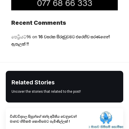
Recent Comments
පෙට්‍රියට්96
on
16 වසරක සිරදඬුවමට එරෙහිව සරණගෙන්
ඇපෑලක් !!
Related Stories
Uncover the stories that related to the post!
විශ්වවිද්‍යාල සිසුන්ගේ ඡන්ද අයිතිය වෙනුවෙන්
මානව හිමිකම් කොමිසමට පැමිණිල්ලක් !