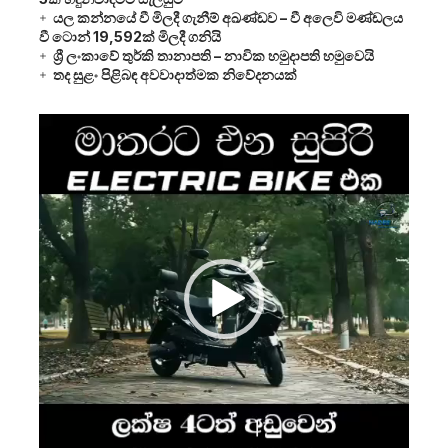
යල කන්නයේ වී මිලදී ගැනීම් අඛණ්ඩව – වී අලෙවි මණ්ඩලය
වී ටොන් 19,592ක් මිලදී ගනියි
ශ්‍රී ලංකාවේ තුර්කි තානාපති – නාවික හමුදාපති හමුවෙයි
තද සුළං පිළිබඳ අවවාදාත්මක නිවේදනයක්
Video
Player