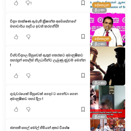
1
දේශපාලන
ශ්‍රී ලංකා
විද්‍යා තාක්ෂණ ඇමැති ක්‍රිෂාන්ත අබේසේනගේ
මහාචාර්ය පදවිය ඉවත් කරගනියි!
දේශපාලන
ශ්‍රී ලංකා
විශ්වවිද්‍යාල සිසුවෙක් ඇතුළු හතරකට අමානුෂිකව
පහරදුන් පොලිස් නිලධාරීන්ට ලැබුණු දඬුවම් මෙන්න
!
ශ්‍රී ලංකා
ගුරුවරයෙක් සිසුවෙක් ගෙදර ට ගෙන්වා ගෙන
අමානුෂිකව පහර දීලා !
ශ්‍රී ලංකා
ජනපති සහල් මෝල් හිමියන් අතර විශේෂ