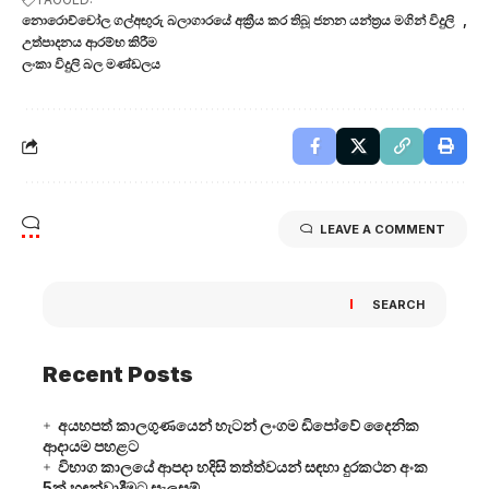
නොරොච්චෝල ගල්අඟුරු බලාගාරයේ අක්‍රීය කර තිබූ ජනන යන්ත්‍රය මගින් විදුලි
උත්පාදනය ආරම්භ කිරීම
ලංකා විදුලි බල මණ්ඩලය
LEAVE A COMMENT
SEARCH
Recent Posts
අයහපත් කාලගුණයෙන් හැටන් ලංගම ඩිපෝවේ දෛනික
ආදායම පහළට
විභාග කාලයේ ආපදා හදිසි තත්ත්වයන් සඳහා දුරකථන අංක
5ක් හඳුන්වාදීමට සැලසුම්