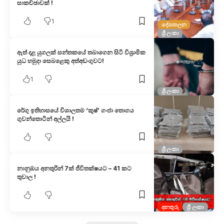
සාකච්ඡාවක් !
1
දේශපාලන
ශ්‍රී ලංකා
ඇත් දළ යුගලක් සන්තකයේ තබාගෙන සිටි විශ්‍රාමික
යුධ හමුදා සෙබළෙකු අත්අඩංගුවට!
1
ශ්‍රී ලංකා
රේගු ඉතිහාසයේ විශාලතම ‘කුෂ්’ ගංජා තොගය
ගුවන්තොටින් අල්ලයි !
ශ්‍රී ලංකා
නානුඔය අනතුරින් 7ක් ජීවිතක්ෂයට – 41 කට
තුවාල !
අනතුරු
ශ්‍රී ලංකා