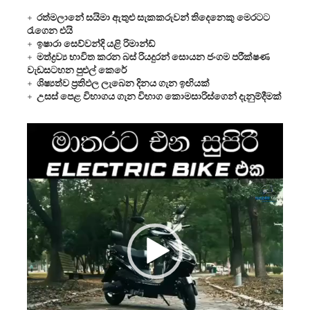
රත්මලානේ සයිමා ඇතුළු සැකකරුවන් තිදෙනෙකු මෙරටට
රැගෙන එයි
ඉෂාරා සෙව්වන්දි යළි රිමාන්ඩ්
මත්ද්‍රව්‍ය භාවිත කරන බස් රියදුරන් සොයන ජංගම පරීක්ෂණ
වැඩසටහන පුළුල් කෙරේ
ශිෂ්‍යත්ව ප්‍රතිඵල ලැබෙන දිනය ගැන ඉඟියක්
උසස් පෙළ විභාගය ගැන විභාග කොමසාරිස්ගෙන් දැනුම්දීමක්
Video
Player