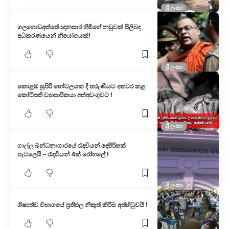
ශ්‍රී ලංකා
ගලගොඩඅත්තේ ඥානසාර හිමිගේ නඩුවක් පිලිබඳ
අධිකරණයෙන් නියෝගයක්!
ශ්‍රී ලංකා
කොළඹ සුපිරි හෝටලයක දී තරුණියට අතවර කළ
කෝටිපති ව්‍යාපාරිකයා අත්අඩංගුවට !
ශ්‍රී ලංකා
ගාල්ල බන්ධනාගාරයේ රැඳවියන් දෙපිරිසක්
පැටලෙයි – රැඳවියන් 4ක් රෝහලේ !
ශ්‍රී ලංකා
ශිෂ්‍යත්ව විභාගයේ ප්‍රතිඵල නිකුත් කිරීම අත්හිටුවයි !