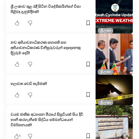
ශ්‍රී ලංකාව තුළ රැඳී සිටින විදේශිකයින්ගේ වීසා
පිළිබඳ දැනුම්දීමක්!
ශ්‍රී ලංකා
නව අභියාචනාධිකරණ සභාපති සහ
අභියාචනාධිකරණ විනිසුරුවරුන් දෙදෙනෙකු
දිවුරුම් දෙයි!
ශ්‍රී ලංකා
හලාවත වෙඩි තැබීමක්!
ශ්‍රී ලංකා
වයඹ ජාතික අධ්‍යාපන පීඨයේ සිසුවියක් සිය දිවි
හානි කරගැනීමේ සිද්ධිය සම්බන්ධයෙන්
විමර්ශනයක්!
1