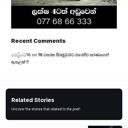
Recent Comments
පෙට්‍රියට්96
on
16 වසරක සිරදඬුවමට එරෙහිව සරණගෙන්
ඇපෑලක් !!
Related Stories
Uncover the stories that related to the post!