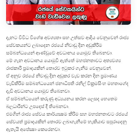
දැනට විවිධ විශේෂ අවශ්‍යතා සහ උත්සව ආදිය වෙනුවෙන් රාජ්‍ය
සේවකයන්ට ලබාදෙන රජයේ නිවාඩු දින අඩුකිරීම
සම්බන්ධයෙන් ආණ්ඩුවේ අවධානය යොමුව තිබෙනවා.
මේ ගැන අවධානය යොමුවී ඇත්තේ මහජනතාවට අත්‍යවශ්‍ය
රාජකාරී ප්‍රමාදයකින් තොරව ඉටුකර ගැනීම වෙනුවෙන්.
ඒ අනුව රජයේ නිවාඩු දින අඩුකර වැඩ කරන දින ප්‍රමාණය
වැඩිකිරීම සම්බන්ධයෙන් ජනාධිපති රනිල් වික්‍රමසිංහ මහතාගේද
දැඩි අවධානය යොමුව තිබෙනවා.
ඒ සම්බන්ධයෙන් කරුණු අධ්‍යයනය කරන ලෙසද හෙතෙම
බලධාරීන්ට උපදෙස් දී තිබෙනවා.
එමගින් රාජ්‍ය සේවය කාර්යක්‍ෂම කිරීම සහ මහජනතාවට රජයේ
සේවයත් ප්‍රමාදයකින් තොරව ලබාගැනීමේ හැකියාව සපුරාදෙනු
ඇතැයි අපේක්‍ෂා කෙරෙනවා.