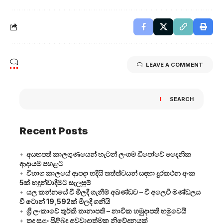
LEAVE A COMMENT
SEARCH
Recent Posts
අයහපත් කාලගුණයෙන් හැටන් ලංගම ඩිපෝවේ දෛනික
ආදායම පහළට
විභාග කාලයේ ආපදා හදිසි තත්ත්වයන් සඳහා දුරකථන අංක
5ක් හඳුන්වාදීමට සැලසුම්
යල කන්නයේ වී මිලදී ගැනීම් අඛණ්ඩව – වී අලෙවි මණ්ඩලය
වී ටොන් 19,592ක් මිලදී ගනියි
ශ්‍රී ලංකාවේ තුර්කි තානාපති – නාවික හමුදාපති හමුවෙයි
තද සුළං පිළිබඳ අවවාදාත්මක නිවේදනයක්