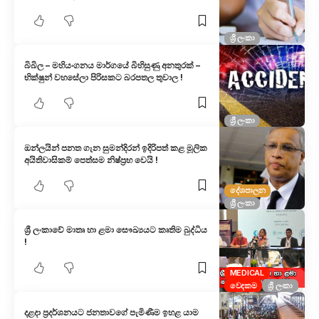
ශ්‍රී ලංකා
බිබිල – මහියංගනය මාර්ගයේ බිහිසුණු අනතුරක් –
භික්ෂුන් වහසේලා පිරිසකට බරපතල තුවාල !
ශ්‍රී ලංකා
ඔන්ලයින් පනත ගැන සුමන්දිරන් ඉදිරිපත් කළ මූලික
අයිතිවාසිකම් පෙත්සම නිෂ්ප්‍රභ වෙයි !
දේශපාලන
ශ්‍රී ලංකා
ශ්‍රී ලංකාවේ මාතෘ හා ළමා සෞඛ්‍යයට කෘතිම බුද්ධිය
!
MEDICAL
වෙදකම
ශ්‍රී ලංකා
දළදා ප්‍රදර්ශනයට ජනතාවගේ පැමිණීම ඉහළ යාම