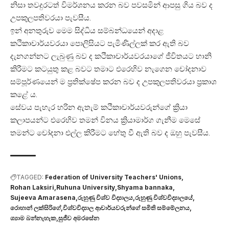
නිසා තවදුරටත් විමර්ශනය කරන බව පවසමින් ආපසු ගිය බව ද
උපකුලපතිවරයා පැවසීය.
ඉන් අනතුරුව මෙම සිද්ධිය සම්බන්ධයෙන් අදාළ
කථිකාචාර්යවරයා පොලිසියට පැමිණිල්ලක් කර ඇති බව
දැනගන්නට ලැබුණු බව ද කථිකාචාර්යවරයාගේ ජීවිතයට හානි
කිරීමට කටයුතු කළ බවට තමාට එරෙහිව නැගෙන චෝදනාව
සම්පූර්ණයෙන් ම ප්‍රතික්ෂේප කරන බව ද උපකුලපතිවරයා ප්‍රකාශ
කළේ ය.
සේවය පැහැර හරින ඇතැම් කථිකාචාර්යවරුන්ගේ ක්‍රියා
කලාපයන්ට එරෙහිව තමන් විනය ක්‍රියාමාර්ග ගැනීම මෙසේ
තමන්ට චෝදනා එල්ල කිරීමට හේතු වී ඇති බව ද ඔහු පැවසීය.
TAGGED:
Federation of University Teachers' Unions
Rohan Laksiri
Ruhuna University
Shyama bannaka
Sujeeva Amarasena
රුහුණු විශ්ව විද්‍යාලය
රුහුණු විශ්වවිද්‍යාලයේ
රොහාන් ලක්සිරිගේ
විශ්වවිද්‍යාල ආචාර්යවරුන්ගේ සමිති සම්මේලනය
ශ්‍යාම බන්නැහැක
සුජීව අමරසේන