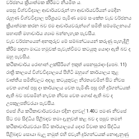
වර්ජනය ක්‍රියාත්මක කිරීමට නියමිත ය.
සෙසු විශ්වවිද්‍යාල ආචාර්යවරුන් හා ආචාර්යවරියන් මෙදින
රුහුණ විශ්වවිද්‍යාල පරිශ්‍රයට පැමිණ මෙම සංකේත වැඩ වර්ජනය
ක්‍රියාත්මක කරන බව එම ආචාර්යවරුන්ගේ සමිති සම්මේලනයේ
සභාපති මහාචාර්ය ශ්‍යාම බන්නැහැක පැවසීය.
වැඩ වර්ජනයෙන් අනතුරුව මේ සම්බන්ධයෙන් කරුණු පැහැදිලි
කිරීම සඳහා මාධ්‍ය හමුවක් පැවැත්වීමට කටයුතු යොදා ඇති බව ද
ඔහු පැවසීය.
කථිකාචාර්ය රොහාන් ලක්සිරිගේ ඉකුත් සෙනසුරාදා (පෙබ. 11)
රාත්‍රි කාලයේ විශ්වවිද්‍යාලයේ පිහිටි ඔහුගේ කාර්යාලය තුළ
වෘත්තීය සමිතිවලට අදාළ කටයුතුවල නිරතවෙමින් සිට නිවස
වෙත ගොස් පසු දා කාර්යාලය වෙත පැමිණි පසු එහි දුර්ගන්ධයක්
ඇති බව පවසමින් නැවත නිවස වෙත ගොස් ඇති බව ද
උපකුලපතිවරයා පැවසීය.
එසේ ගිය කථිකාචාර්යවරයා එදින දහවල් 1.40ට පමණ නිවසේ
සිට එම සිද්ධිය පිළිබඳව තමා දැනුවත් කළ බව ද පසුව තමන්
කථිකාචාර්යවරයා සිටි කාර්යාලයේ දොර විවෘත කර සිද්ධිය
පිළිබඳව සොයා බැලූ නමුත් එහි එවැනි දුර්ගන්ධයක් නොදැනුණු