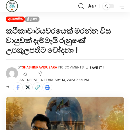
Aa
අධ්‍යාපනික
ශ්‍රී ලංකා
කථිකාචාර්යවරයෙක් මරන්න විස
වායුවක් දැම්මැයි රුහුණේ
උපකුලපතිට චෝදනා !
BY
SHASHINKAVIDUSARA
NO COMMENTS
LAST UPDATED: FEBRUARY 13, 2023 7:34 PM