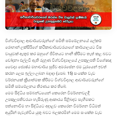
විශ්වවිද්‍යාල ආචාර්යවරුන්ගේ සමිති සම්මේලනයේ ලේකම්
රොහාන් ලක්සිරිගේ කථිකාචාර්යවරයාගේ කාර්යාලයට විෂ
වායුවක් ඇතුළු කර ඔහුගේ ජීවිතයට හානි කිරීමට තැත් කළ බවට
චෝදනා එල්ලවී ඇති රුහුණ විශ්වවිද්‍යාලයේ උපකුලපති විශේෂඥ
වෛද්‍ය ජ්‍යෙෂ්ඨ මහාචාර්ය සුජීව අමරසේන එම ධූරයෙන් ඉවත්
කරන ලෙස ඉල්ලා ලබන බදාදා (පෙබ. 15) සංකේත වැඩ
වර්ජනයක් ක්‍රියාත්මක කිරීමට විශ්වවිද්‍යාල ආචාර්යවරුන්ගේ
සමිති සම්මේලනය තීරණය කර තිබේ.
මෙම සිද්ධිය සම්බන්ධයෙන් කෙරෙන විමර්ශනවලදී
උපකුලපතිවරයා හැසිරුණු ආකාරය පිළිබඳව සෑහීමකට
පත්නොවීම හා සිද්ධියට අදාළව කෙරෙන විමර්ශන විධිමත්
අයුරින් පැවැත්විය යුතු බවට බලකරමින් මෙම සංකේත වැඩ