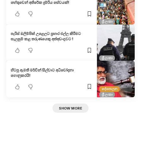
හේතුවෙන් අතිරේක දුම්රිය සේවයක්!
ශ්‍රී ලංකා
පැරිස් ඔලිම්පික් උළෙලට ප්‍රහාර එල්ල කිරීමට
සැලසුම් කළ තරුණයෙකු අත්අඩංගුවට !
ශ්‍රී ලංකා
හිටපු ඇමති මර්වින් සිල්වාට අධිචෝදනා
ගොනුකරයි!
දේශපාලන
ශ්‍රී ලංකා
SHOW MORE