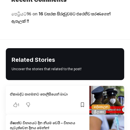
පෙට්‍රියට්96
on
16 වසරක සිරදඬුවමට එරෙහිව සරණගෙන්
ඇපෑලක් !!
Related Stories
Uncover the stories that related to the post!
ඒකාබද්ධ පාගමනට පොලීසියෙන් බාධා
1
දේශපාලන
ශ්‍රී ලංකා
ශිෂ්‍යත්ව විභාගයට දින නියම වෙයි – විභාගය
පැවැත්වෙන දිනය මෙන්න!