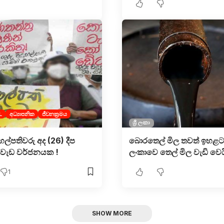
L
අධ්‍යාපනික
ජීවනක්‍රමය
ශ්‍රී ලංකා
දුහල්පතිවරු අද (26) දීප
බොරතෙල් මිල තවත් ඉහළට
්ත වැඩ වර්ජනයක !
ලංකාවෙ තෙල් මිල වැඩි වෙය
1
SHOW MORE