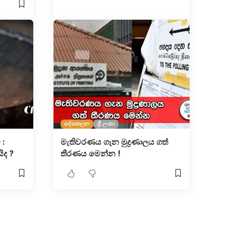
දේශපාලන
ශ්‍රී ලංකා
 :
මැතිවරණය ගැන මුද්‍රණාලය ගත්
ිද ?
තීරණය මෙන්න !