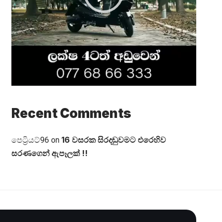
Recent Comments
16 වසරක සිරදඬුවමට එරෙහිව
පෙට්‍රියට්96
on
සරණගෙන් ඇපෑලක් !!