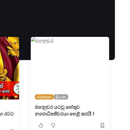
දේශපාලන
ශ්‍රී ලංකා
මහනුවර යටවූ හේතුව
ාභ රටට
නගරාධිපතිවරයා හෙළි කරයි !