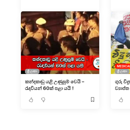
MEDICA
ශ්‍රී ලංකා
ශ්‍රී ලංකා
කන්දකාඩු යළි උණුසුම් වෙයි –
ගුරු වි
රැඳවියන් 60ක් පළා යයි !
ව්‍යාප