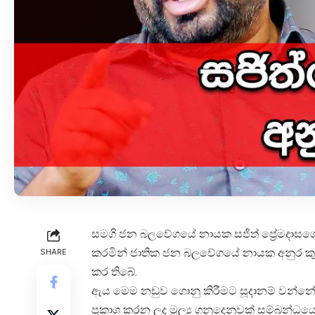
සමගි ජන බලවේගයේ නායක සජිත් ප්‍රේමදාසගේ
කරමින් ජාතික ජන බලවේගයේ නායක අනුර කු
SHARE
කර තිබේ.
ඇය මෙම නඩුව ගොනු කිරීමට සූදානම් වන්නේ වර
ප්‍රකාශ කරන ලද මූල්‍ය ගනුදෙනුවක් සම්බන්ධය