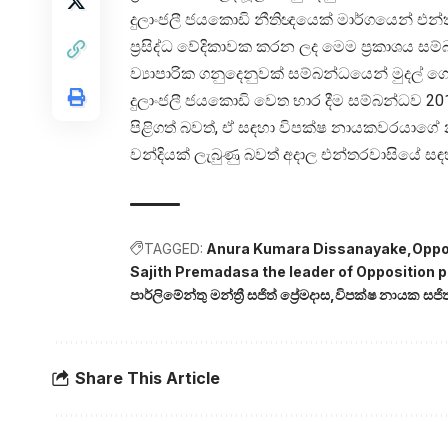
දුලාංජලී ජයකොඩි නීතිඥයෙක් මාර්ගයෙන් එන්තර
ප්‍රසිද්ධ වේදිකාවක කරන ලද මෙම ප්‍රකාශය සම්
ව්‍යාපාරික ගනුදෙනුවක් සම්බන්ධයෙන් මුදල් ගෙවී
දුලාංජලී ජයකොඩි වෙත භාර දීම සම්බන්ධව 201
පිළිගත් බවත්, ඒ සඳහා විපක්ෂ නායකවරයාගේ
වන්දියක් ලැබුණු බවත් අදාල එන්තරවාසියේ සඳ
TAGGED:
Anura Kumara Dissanayake
Oppo
Sajith Premadasa the leader of Opposition p
පාර්ලිමේන්තු මන්ත්‍රී සජිත් ප්‍රේමදාස
විපක්ෂ නායක සජිත්
Share This Article