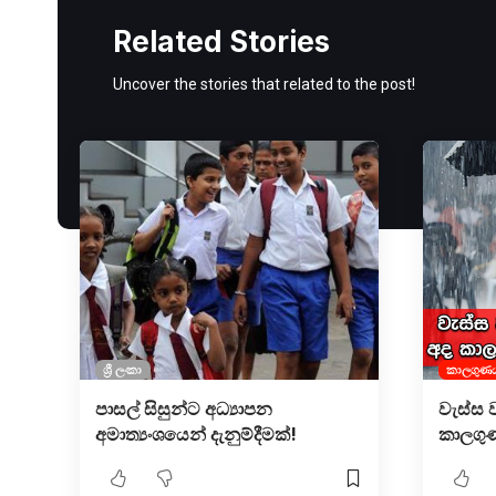
Related Stories
Uncover the stories that related to the post!
ශ්‍රී ලංකා
කාලගුණ
පාසල් සිසුන්ට අධ්‍යාපන
වැස්ස 
අමාත්‍යංශයෙන් දැනුම්දීමක්!
කාලගුණ