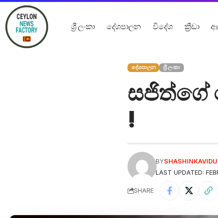
ශ්‍රී ලංකා
දේශපාලන
විදේශ
ක්‍රීඩා
ආ
දේශපාලන
ශ්‍රී ලංකා
සජිත්ගේ 
!
BY
SHASHINKAVID
LAST UPDATED: FEB
SHARE