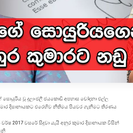
 සොයුරිය වූ දුලාංජලී ජයකොඩි අපහාස චෝදනා එල්ල
මාර දිසානායකට එරෙහිව නීතිමය පියවර ගැනීමට තීරණය
්ෂ 2017 වසරේ සිදුවා යැයි අනුර කුමාර දිසානායක විසින්
ෙනි