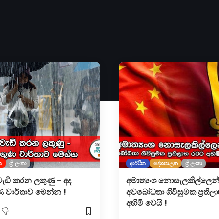
ය
ශ්‍රී ලංකා
ආර්ථික
දේශපාලන
ශ්‍රී ලංකා
වැඩි කරන ලකුණු – අද
අමාත්‍යංශ නොසැලකිල්ලෙන්
 වාර්තාව මෙන්න !
අවබෝධතා ගිවිසුමක ප්‍රතිල
අහිමි වෙයි !