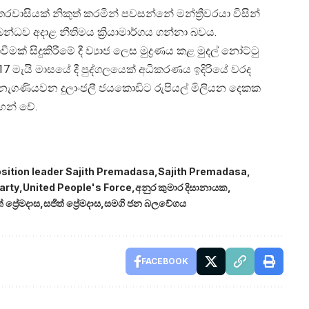
වාසියක් නිකුත් කරමින් පවසන්නේ මන්ත්‍රීවරයා විසින්
බන්ධව අදාළ නීතිමය ක්‍රියාමාර්ගය ගන්නා බවය.
මක් සිදුකිරීමේ දී ව්‍යාජ ලෙස මුද්‍රණය කළ මුදල් නෝට්ටු
7 මැයි මාසයේ දී පුද්ගලයෙක් අධිකරණය ඉදිරියේ වරද
 නැගණියවන දුලාංජලී ජයකොඩිට රුපියල් මිලියන දෙකක
හන් වේ.
sition leader Sajith Premadasa
Sajith Premadasa
arty
United People's Force
අනුර කුමාර දිසානායක
 ප්‍රේමදාස
සජිත් ප්‍රේමදාස
සමගි ජන බලවේගය
FACEBOOK