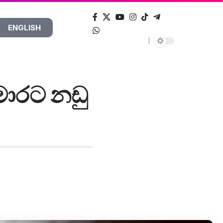
ENGLISH
මාරට නඩු