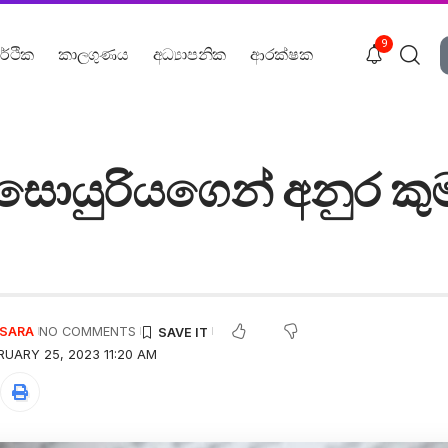
9
ර්ථික
කාලගුණය
අධ්‍යාපනික
ආරක්ෂක
සොයුරියගෙන් අනුර කු
USARA
NO COMMENTS
RUARY 25, 2023 11:20 AM