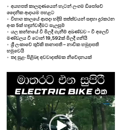
අයහපත් කාලගුණයෙන් හැටන් ලංගම ඩිපෝවේ
දෛනික ආදායම පහළට
විභාග කාලයේ ආපදා හදිසි තත්ත්වයන් සඳහා දුරකථන
අංක 5ක් හඳුන්වාදීමට සැලසුම්
යල කන්නයේ වී මිලදී ගැනීම් අඛණ්ඩව – වී අලෙවි
මණ්ඩලය වී ටොන් 19,592ක් මිලදී ගනියි
ශ්‍රී ලංකාවේ තුර්කි තානාපති – නාවික හමුදාපති
හමුවෙයි
තද සුළං පිළිබඳ අවවාදාත්මක නිවේදනයක්
Video
Player