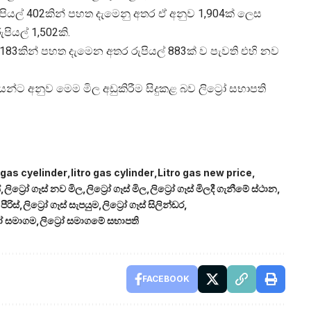
රුපියල් 402කින් පහත දැමෙනු අතර ඒ අනුව 1,904ක් ලෙස
පියල් 1,502කි.
යල් 183කින් පහත දැමෙන අතර රුපියල් 883ක් ව පැවති එහි නව
අනුව මෙම මිල අඩුකිරීම සිදුකළ බව ලිට්‍රෝ සභාපති
o gas cyelinder
litro gas cylinder
Litro gas new price
්
ලිට්‍රෝ ගෑස් නව මිල
ලිට්‍රෝ ගෑස් මිල
ලිට්‍රෝ ගෑස් මිලදී ගැනීමේ ස්ථාන
ීරිස්
ලිට්‍රෝ ගෑස් සැපයුම
ලිට්‍රෝ ගෑස් සිලින්ඩර
‍රෝ සමාගම
ලිට්‍රෝ සමාගමේ සභාපති
FACEBOOK