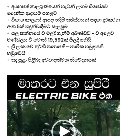
අයහපත් කාලගුණයෙන් හැටන් ලංගම ඩිපෝවේ
දෛනික ආදායම පහළට
විභාග කාලයේ ආපදා හදිසි තත්ත්වයන් සඳහා දුරකථන
අංක 5ක් හඳුන්වාදීමට සැලසුම්
යල කන්නයේ වී මිලදී ගැනීම් අඛණ්ඩව – වී අලෙවි
මණ්ඩලය වී ටොන් 19,592ක් මිලදී ගනියි
ශ්‍රී ලංකාවේ තුර්කි තානාපති – නාවික හමුදාපති
හමුවෙයි
තද සුළං පිළිබඳ අවවාදාත්මක නිවේදනයක්
Video
Player