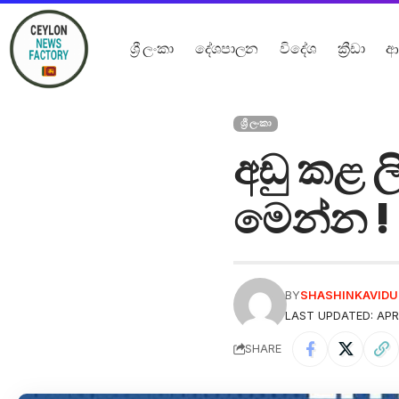
ශ්‍රී ලංකා
දේශපාලන
විදේශ
ක්‍රීඩා
ආ
ශ්‍රී ලංකා
අඩු කළ ල
මෙන්න !
BY
SHASHINKAVID
LAST UPDATED: APRI
SHARE