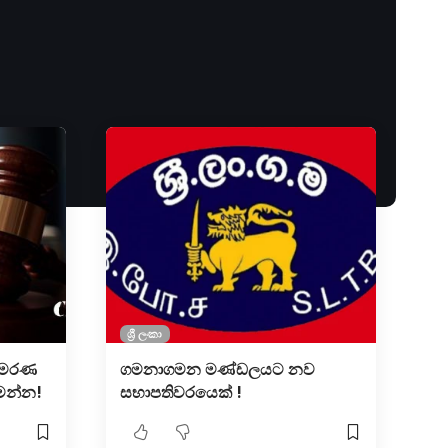
ශ්‍රී ලංකා
 මරණ
ගමනාගමන මණ්ඩලයට නව
ෙන්න!
සභාපතිවරයෙක් !