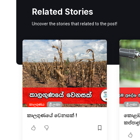
Related Stories
Uncover the stories that related to the post!
කාලගුණය
ශ්‍රී ලංකා
ශ්‍රී ලංකා
කාලගුණයේ වෙනසක් !
කොළඹ ප
කප්පාදු