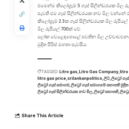
එමෙන්ම කිලෝග්‍රෑම් 5 ගෑස් සිලින්ඩරයක මිල 
පැවති එම ගෑස් සිලින්ඩරයක නව මිල වන්නේ රු
කිලෝග්‍රෑම් 2.3ක ගෑස් සිලින්ඩරයක මිල රුපි
මිල රුපියල් 700ක් වේ.
ලෝක වෙළෙඳපොළේ පවතින මිල උච්චාවචනයන්ට 
මුදිත පීරිස් මහතා පැවසීය.
TAGGED:
Litro gas
Litro Gas Company
litr
litro gas price
srilankanpolitics
ලිට්‍
ලිට්‍රෝ ගෑස
ලිට්‍රෝ ගෑස් සමාගම
ලිට්‍රෝ ගෑස් සමාගමේ සභාපති මුදිත ප
ලිට්‍රෝ ගෑස් සිලින්ඩරයක නව මිල
ලිට්‍රෝ සභාපති
ලිට්
Share This Article