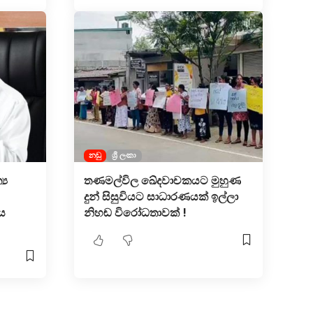
නඩු
ශ්‍රී ලංකා
‍ය
තණමල්විල ඛේදවාචකයට මුහුණ
දුන් සිසුවියට සාධාරණයක් ඉල්ලා
ය
නිහඬ විරෝධතාවක් !