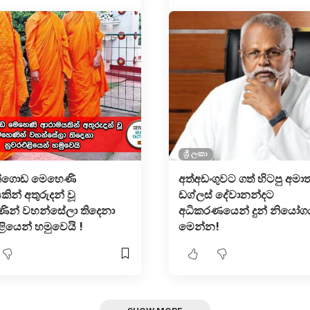
ශ්‍රී ලංකා
න්ගොඩ මෙහෙණි
අත්අඩංගුවට ග​ත් හිටපු අමාත්
ින් අතුරුදන් වූ
ඩග්ලස් දේවානන්දට
ින් වහන්සේලා තිදෙනා
අධිකරණයෙන් දුන් නියෝග
ියෙන් හමුවෙයි !
මෙන්න!