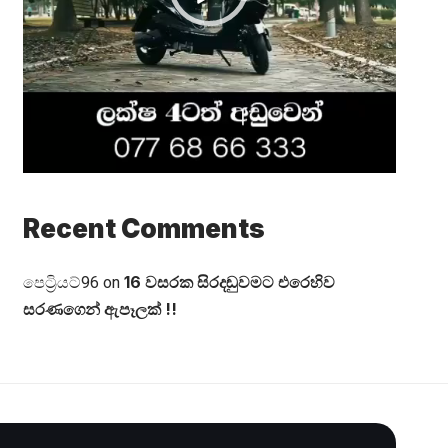
Recent Comments
16 වසරක සිරදඬුවමට එරෙහිව
පෙට්‍රියට්96
on
සරණගෙන් ඇපෑලක් !!