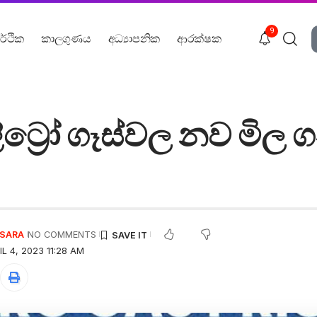
9
ර්ථික
කාලගුණය
අධ්‍යාපනික
ආරක්ෂක
ිට්‍රෝ ගෑස්වල නව මිල
USARA
NO COMMENTS
L 4, 2023 11:28 AM