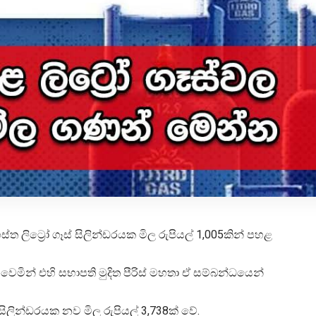
ගෘහස්ත ලිට්‍රෝ ගෑස් සිලින්ඩරයක මිල රුපියල් 1,005කින් පහළ
වෙමින් එහි සභාපති මුදිත පීරිස් මහතා ඒ සම්බන්ධයෙන්
 සිලින්ඩරයක නව මිල රුපියල් 3,738ක් වේ.