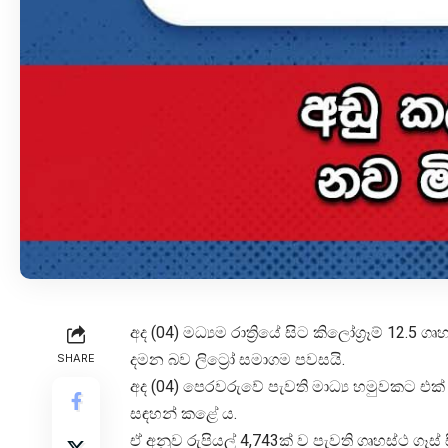
අද (04) මධ්‍යම රාත්‍රියේ සිට කිලෝග්‍රෑම් 12.5 
දමන බව ලිට්‍රෝ සමාගම පවසයි.
SHARE
අද (04) පෙරවරුවේ පැවති මාධ්‍ය හමුවකට එක් 
සඳහන් කළේ ය.
ඒ අනුව රුපියල් 4,743ක් ව පැවති ගෘහස්ථ ගෑස්