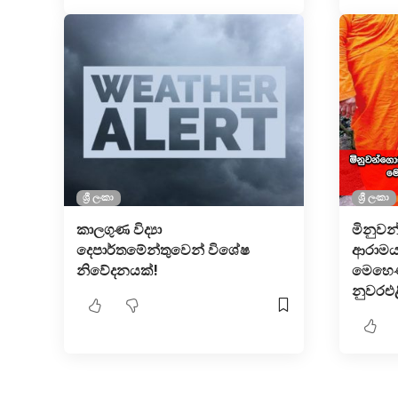
ශ්‍රී ලංකා
ශ්‍රී ලංකා
කාලගුණ විද්‍යා
මිනුව
දෙපාර්තමේන්තුවෙන් විශේෂ
ආරාමයක
නිවේදනයක්!
මෙහෙණ
නුවරඑළ