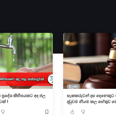
ශ්‍රී ලංකා
්‍රදේශ කිහිපයකට අද ජල
සැකකරුවන් දස දෙනෙකුට
වක් !
දඬුවම නියම කල හේතුව ම