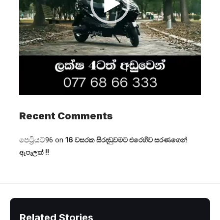
Recent Comments
පෙට්‍රියට්96
on
16 වසරක සිරදඬුවමට එරෙහිව සරණගෙන්
ඇපෑලක් !!
Related Stories