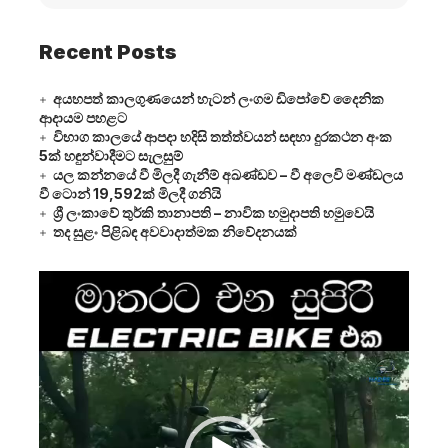
Recent Posts
අයහපත් කාලගුණයෙන් හැටන් ලංගම ඩිපෝවේ දෛනික
ආදායම පහළට
විභාග කාලයේ ආපදා හදිසි තත්ත්වයන් සඳහා දුරකථන අංක
5ක් හඳුන්වාදීමට සැලසුම්
යල කන්නයේ වී මිලදී ගැනීම් අඛණ්ඩව – වී අලෙවි මණ්ඩලය
වී ටොන් 19,592ක් මිලදී ගනියි
ශ්‍රී ලංකාවේ තුර්කි තානාපති – නාවික හමුදාපති හමුවෙයි
තද සුළං පිළිබඳ අවවාදාත්මක නිවේදනයක්
Video
Player