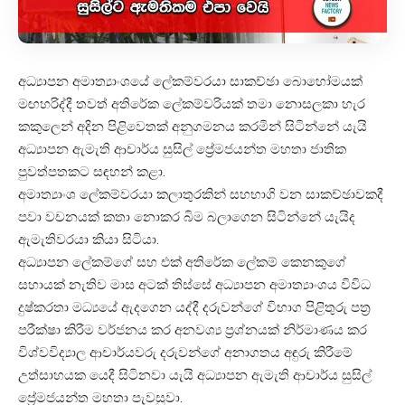
අධ්‍යාපන අමාත්‍යාංශයේ ලේකම්වරයා සාකච්ඡා බොහෝමයක්
මඟහරිද්දී තවත් අතිරේක ලේකම්වරියක් තමා නොසලකා හැර
කකුලෙන් අදින පිළිවෙතක් අනුගමනය කරමින් සිටින්නේ යැයි
අධ්‍යාපන ඇමැති ආචාර්ය සුසිල් ප්‍රේමජයන්ත මහතා ජාතික
පුවත්පතකට සඳහන් කළා.
අමාත්‍යාංශ ලේකම්වරයා කලාතුරකින් සහභාගි වන සාකච්ඡාවකදී
පවා වචනයක් කතා නොකර බිම බලාගෙන සිටින්නේ යැයිද
ඇමැතිවරයා කියා සිටියා.
අධ්‍යාපන ලේකම්ගේ සහ එක් අතිරේක ලේකම් කෙනකුගේ
සහායක් නැතිව මාස අටක් තිස්සේ අධ්‍යාපන අමාත්‍යාංශය විවිධ
දුෂ්කරතා මධ්‍යයේ ඇදගෙන යද්දී දරුවන්ගේ විභාග පිළිතුරු පත්‍ර
පරීක්ෂා කිරීම වර්ජනය කර අනවශ්‍ය ප්‍රශ්නයක් නිර්මාණය කර
විශ්වවිද්‍යාල ආචාර්යවරු දරුවන්ගේ අනාගතය අඳුරු කිරීමේ
උත්සාහයක යෙදී සිටිනවා යැයි අධ්‍යාපන ඇමැති ආචාර්ය සුසිල්
ප්‍රේමජයන්ත මහතා පැවසුවා.