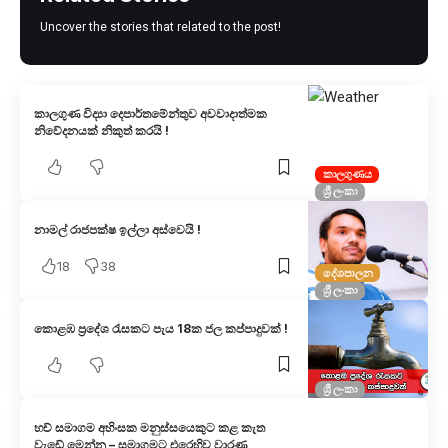
Uncover the stories that related to the post!
කාලගුණ විද්‍යා දෙපාර්තමේන්තුව අවවාදාත්මක
නිවේදනයක් නිකුත් කරයි !
කාලගුණය
ශ්‍රී ලංකා
නාමල් රාජපක්ෂ ඉල්ලා අස්වෙයි !
18
38
දේශපාලන
ශ්‍රී ලංකා
කොළඹ ප්‍රදේශ රැසකට පැය 18ක ජල කප්පාදුවක් !
ශ්‍රී ලංකා
හච් සමාගම අහිංසක මනුස්සයෙකුට කළ කැත
වැඩේ මෙන්න – සමාගමට එරෙහිව වාරණ