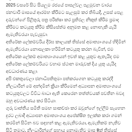
2025 වසරේ සිට සියලුම රජයේ පාසල්වල පළමුවන වාරය
ජනවාරි මාසයේ ආරම්භ කිරීමට සැලසුම් කර තිබියදී, උසස් පෙළ
දරුවන්ගේ පිළිතුරු පත්‍ර පරීක්ෂා කර ප්‍රතිඵල නිකුත් කිරීම ප්‍රමාද
කිරීමට කටයුතු කිරීම කිසිසේත්ම අනුමත කළ නොහැකි යැයි
ඇමැතිවරයා පැවැසුවා.
අතිරේක ලේකම්වරිය දීර්ඝ කාලයක් තිස්සේ අමාත්‍යාංශයේ හිඳිමින්
ඇමැතිවරයා නොසලකා හරිමින් කටයුතු කරන බැවින්, එම
අතිරේක ලේකම් අමාත්‍යාංශයෙන් ඉවත් කළ යුතුව ඇතැයිද එම
අතිරේක ලේකම්වරියට වහාම ස්ථාන මාරුවක් දිය යුතු යැයිද
අවධාරණය කළා.
අපි එකතුවෙලා ජනාධිපතිතුමා පත්කරගෙන කටයුතු කරද්දී
නිලධාරීන් මේ අන්දමින් ක්‍රියා කිරීමෙන් අධ්‍යාපන අමාත්‍යාංශයේ
කටයුතුවලට විවිධ බාධා ඇති කෙරෙන තත්ත්වයක් පවතින බවද
ඔහු අවධාරණය කර සිටියා.
ගුරු වෘත්තීය සමිති සමඟ සාකච්ඡා කර ඔවුන්ගේ ඉල්ලීම් සෑහෙන
දුරට ලබාදී අධ්‍යාපන අමාත්‍යාංශය අපේක්ෂිත ඉලක්ක කරා ගමන්
කරමින් සිටින බව සඳහන් කළ ඇමැතිවරයා, ඇමැතිකම් නැතිව
සිටි තමාට, නිලධාරීන්ගේ සහාය නොමැතිව මාස 8ක් තිස්සේ