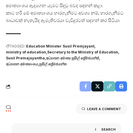
අමාත්‍යාංශය ඇදගෙන යෑමට සිදුවූ බවද සඳහන් කළා.
කාට හරි මේ අමාත්‍යාංශය භාරගැනීමට අවශ්‍ය නම්, භාරගැනීමට
බාධාවක් නැතැයිද ඇමැතිවරයා වැඩිදුරටත් සඳහන් කර සිටියා.
TAGGED:
Education Minister Susil Premjayant
ministry of education
Secretary to the Ministry of Education
Susil Premajayantha
අධ්‍යාපන අමාත්‍ය සුසිල් ප්‍රේම්ජයන්ත්
අධ්‍යාපන අමාත්‍යාංශය
සුසිල් ප්‍රේමජයන්ත
LEAVE A COMMENT
SEARCH