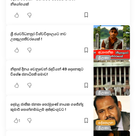
නියෝගයක්
ශ්‍රී ජයවර්ධනපුර විශ්වවිද්‍යාලයට නව
උපකුලපතිවරයෙක් !
අධ්‍යාපනික
ශ්‍රී ලංකා
නිදහස් දිනය වෙනුවෙන් රැඳවියන් 49 දෙනෙකුට
විශේෂ ජනාධිපති සමාව!
ශ්‍රී ලංකා
දෙමළ ජාතික ජනතා පෙරමුණේ නායක ගජේන්ද්‍ර
කුමාර් පොන්නම්බලම් අත්අඩංගුවට !
1
දේශපාලන
ශ්‍රී ලංකා