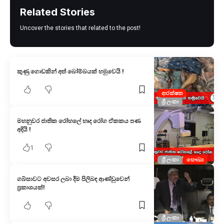
Related Stories
Uncover the stories that related to the post!
කුණු ගොඩකින් අත් බෝම්බයක් හමුවෙයි !
ආරක්ෂක
ශ්‍රී ලංකා
මහනුවර ජාතික රෝහලේ හෘද රෝග ඒකකය පණ
අදියි !
1
ශ්‍රී ලංකා
සෞඛ්‍ය
ගබ්සාවට අවසර ලබා දීම පිලිබඳ ආණ්ඩුවෙන්
ප්‍රකාශයක්!
ශ්‍රී ලංකා