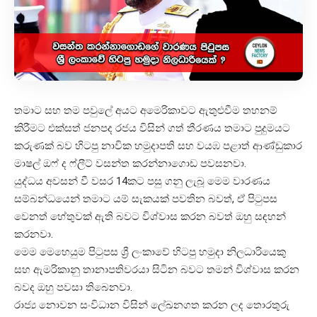
තමාට සහ තම පවුලේ අයට අමෙරිකාවට ඇතුළුවීම තහනම්
කිරීමට එක්සත් ජනපද රජය විසින් ගත් තීරණය තමාට පුදුමයට
කරුණක් බව හිටපු නාවික හමුදාපති සහ වයඹ පළාත් ආණ්ඩුකාර
මාෂල් ඔෆ් ද ෆ්ලීට් වසන්ත කරන්නාගොඩ පවසනවා.
යුද්ධය අවසන් වී වසර 14කට පසු ගනු ලැබූ මෙම වාරණය
සම්බන්ධයෙන් තමාට යම් සැකයක් පවතින බවත්, ඒ පිටුපස
වෙනත් හේතුවක් ඇති බවට විශ්වාස කරන බවත් ඔහු සඳහන්
කරනවා.
මෙම මෙහෙයුම පිටුපස ශ්‍රී ලංකාවේ හිටපු හමුදා නිලධාරියෙකු
සහ ඇමරිකානු තානාපතිවරයා සිටින බවට තමන් විශ්වාස කරන
බවද ඔහු පවසා තිබෙනවා.
රාජ්‍ය නොවන සංවිධාන විසින් ලේඛනගත කරන ලද තොරතුරු