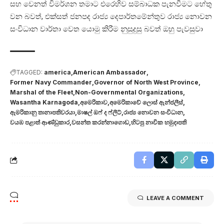
සහ වෙනත් විමර්ශන තමාට එරෙහිව සම්බාධක පැනවීමට හේතු
වන බවත්, එක්සත් ජනපද රාජ්‍ය දෙපාර්තමේන්තුව රාජ්‍ය නොවන
සංවිධාන වාර්තා වෙත යොමු කිරීම නුසුදුසු බවත් ඔහු පැවසුවා
TAGGED:
america
American Ambassador
Former Navy Commander
Governor of North West Province
Marshal of the Fleet
Non-Governmental Organizations
Wasantha Karnagoda
අමෙරිකාව
අමෙරිකාවේ ලොස් ඇන්ජලීස්
ඇමරිකානු තානාපතිවරයා
මාෂල් ඔෆ් ද ෆ්ලීට්
රාජ්‍ය නොවන සංවිධාන
වයඹ පළාත් ආණ්ඩුකාර
වසන්ත කරන්නාගොඩ
හිටපු නාවික හමුදාපති
LEAVE A COMMENT