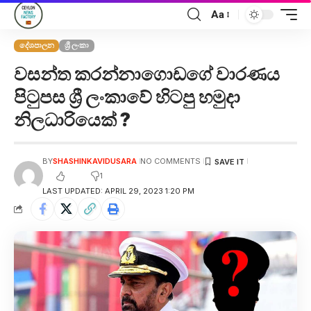
Aa
දේශපාලන
ශ්‍රී ලංකා
වසන්ත කරන්නාගොඩගේ වාරණය
පිටුපස ශ්‍රී ලංකාවේ හිටපු හමුදා
නිලධාරියෙක් ?
BY
SHASHINKAVIDUSARA
NO COMMENTS
1
LAST UPDATED: APRIL 29, 2023 1:20 PM