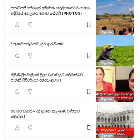
ජනාධිපති රනිල්ගේ අතිරේක හෙලිකොප්ටර් යානය
හදිසියේ වෙලකට ගොඩ බස්වයි (PHOTOS)
ශ්‍රී ලංකා
වතු කම්කරුවන්ට සුබ ආරංචියක්!
ශ්‍රී ලංකා
තිළිණි ප්‍රියමාලිගේ මූල්‍ය වංවාවලට සම්බන්ධව
ජානකී සිරිවර්ධන අත්අඩංගුවට !
ශ්‍රී ලංකා
හවසට වැස්ස – අද දවසේ කාලගුණ වාර්තාව
මෙන්න !
කාලගුණය
ශ්‍රී ලංකා