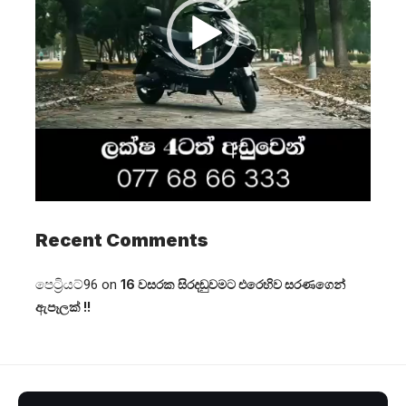
Recent Comments
පෙට්‍රියට්96
on
16 වසරක සිරදඬුවමට එරෙහිව සරණගෙන්
ඇපෑලක් !!