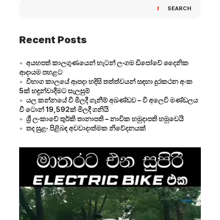
SEARCH
Recent Posts
අයහපත් කාලගුණයෙන් හැටන් ලංගම ඩිපෝවේ දෛනික
ආදායම පහළට
විභාග කාලයේ ආපදා හදිසි තත්ත්වයන් සඳහා දුරකථන අංක
5ක් හඳුන්වාදීමට සැලසුම්
යල කන්නයේ වී මිලදී ගැනීම් අඛණ්ඩව – වී අලෙවි මණ්ඩලය
වී ටොන් 19,592ක් මිලදී ගනියි
ශ්‍රී ලංකාවේ තුර්කි තානාපති – නාවික හමුදාපති හමුවෙයි
තද සුළං පිළිබඳ අවවාදාත්මක නිවේදනයක්
Video
Player